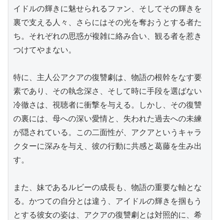
イドルの輝きに魅せられるファン、そしてその輝きを
裏で支える人々、さらにはその光を奪おうとする者た
ち。それぞれの思惑が複雑に絡み合い、観る者を惹き
つけてやまない。

特に、主人公アクアの復讐劇は、物語の根幹をなす要
素であり、その執念深さ、そして時に手段を選ばない
冷徹さは、視聴者に衝撃を与える。しかし、その復讐
の裏には、母への深い愛情と、失われた過去への未練
が隠されている。この二面性が、アクアというキャラ
クターに深みを与え、彼の行動に共感と葛藤を生み出
す。

また、妹であるルビーの成長も、物語の重要な軸とな
る。かつての自分とは違う、アイドルの輝きを掴もう
とする彼女の姿は、アクアの復讐劇とは対照的に、希