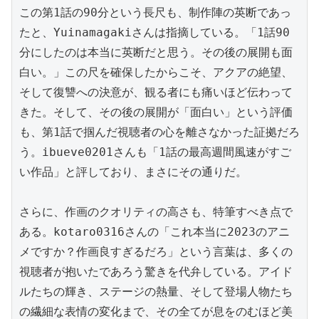
この第1話の90分という長尺も、制作陣の英断であっ
たと、Yuinamagakiさんは指摘している。「1話90
分にしたのは本当に英断だと思う。その後の展開も面
白い。」この尺を確保したからこそ、アクアの絶望、
そして復讐への決意が、観る者にも痛いほど伝わって
きた。そして、その後の展開が「面白い」という評価
も、第1話で掴んだ視聴者の心を離さなかった証拠だろ
う。ibueve0201さんも「1話の最高週間風速がすご
い作品」と評しており、まさにその通りだ。

さらに、作画のクオリティの高さも、特筆すべき点で
ある。kotaro0316さんの「これ本当に2023のアニ
メですか？作画良すぎるだろ」という言葉は、多くの
視聴者が抱いたであろう驚きを代弁している。アイド
ルたちの輝き、ステージの熱量、そして登場人物たち
の繊細な表情の変化まで、その全てが息をのむほど美