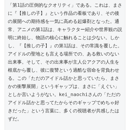
「第1話の圧倒的なクオリティ」である。これは、まさ
に『【推しの子】』という作品の看板であり、その後
の展開への期待感を一気に高める起爆剤となった。通
常、アニメの第1話は、キャラクター紹介や世界観の説
明に終始し、物語の核心に触れることは少ない。しか
し、『【推しの子】』の第1話は、その常識を覆した。
アイドルの聖地とも言える場所での、ある救いのない
出来事。そして、その出来事が主人公アクアの人生を
根底から覆し、彼に復讐という過酷な宿命を背負わせ
る。この「ただのアイドル話かと思っていたら、まさ
かの衝撃展開」というギャップは、まさに「えぐい」
としか言いようがない。kei_naochiさんの「ただの
アイドル話かと思ってたからそのギャップでめちゃ好
きだった」という言葉に、多くの視聴者が共感したは
ずだ。
