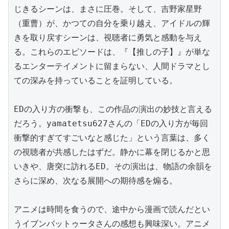
じきるシーンは、まさに圧巻。そして、吉野家星野
（重曹）が、かつての自分を乗り越え、アイドルの輝
きを取り戻すシーンは、視聴者に勇気と感動を与え
る。これらのエピソードは、『【推しの子】』が単な
るエンターテイメントに留まらない、人間ドラマとし
ての深みを持っていることを証明している。

EDの入り方の衝撃も、この作品の演出の妙技と言える
だろう。yamatetsu627さんの「EDの入り方が毎回
衝撃的すぎてすごいなと感じた」という言葉は、多く
の視聴者が共感したはずだ。静かに幕を閉じるかと思
いきや、唐突に訪れるED。その演出は、物語の余韻を
さらに深め、次なる展開への期待感を煽る。

アニメは時間を食うので、途中から漫画で読んだとい
うイブンバットゥータさんの感想も興味深い。アニメ