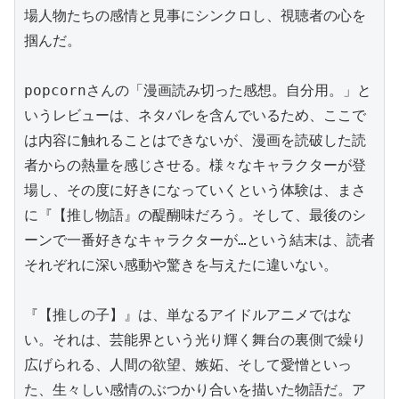
場人物たちの感情と見事にシンクロし、視聴者の心を
掴んだ。

popcornさんの「漫画読み切った感想。自分用。」と
いうレビューは、ネタバレを含んでいるため、ここで
は内容に触れることはできないが、漫画を読破した読
者からの熱量を感じさせる。様々なキャラクターが登
場し、その度に好きになっていくという体験は、まさ
に『【推し物語』の醍醐味だろう。そして、最後のシ
ーンで一番好きなキャラクターが…という結末は、読者
それぞれに深い感動や驚きを与えたに違いない。

『【推しの子】』は、単なるアイドルアニメではな
い。それは、芸能界という光り輝く舞台の裏側で繰り
広げられる、人間の欲望、嫉妬、そして愛憎といっ
た、生々しい感情のぶつかり合いを描いた物語だ。ア