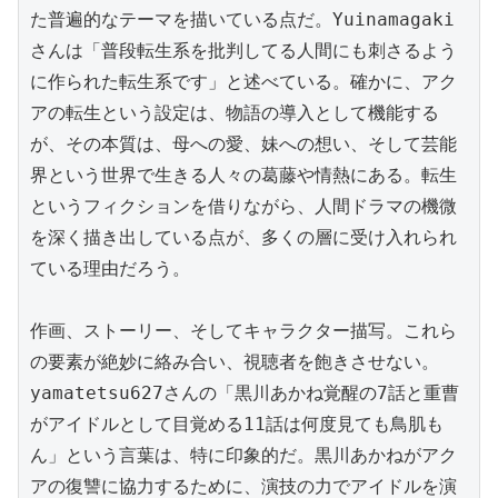
た普遍的なテーマを描いている点だ。Yuinamagaki
さんは「普段転生系を批判してる人間にも刺さるよう
に作られた転生系です」と述べている。確かに、アク
アの転生という設定は、物語の導入として機能する
が、その本質は、母への愛、妹への想い、そして芸能
界という世界で生きる人々の葛藤や情熱にある。転生
というフィクションを借りながら、人間ドラマの機微
を深く描き出している点が、多くの層に受け入れられ
ている理由だろう。

作画、ストーリー、そしてキャラクター描写。これら
の要素が絶妙に絡み合い、視聴者を飽きさせない。
yamatetsu627さんの「黒川あかね覚醒の7話と重曹
がアイドルとして目覚める11話は何度見ても鳥肌も
ん」という言葉は、特に印象的だ。黒川あかねがアク
アの復讐に協力するために、演技の力でアイドルを演