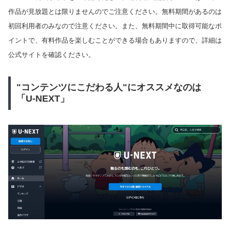
作品が見放題とは限りませんのでご注意ください。無料期間があるのは
初回利用者のみなので注意ください。また、無料期間中に取得可能なポ
イントで、有料作品を楽しむことができる場合もありますので、詳細は
公式サイトを確認ください。
"コンテンツにこだわる人"にオススメなのは
「U-NEXT」