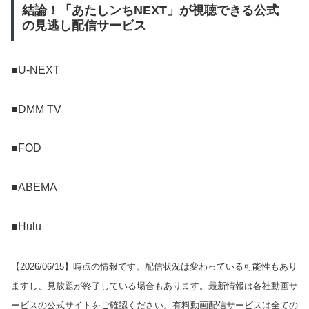
結論！「あたしンちNEXT」が視聴できる公式
の見逃し配信サービス
■U-NEXT
■DMM TV
■FOD
■ABEMA
■Hulu
【
2026/06/15
】時点の情報です。配信状況は変わっている可能性もあり
ますし、見放題が終了している場合もあります。最新情報は各社動画サ
ービスの公式サイトをご確認ください。有料動画配信サービスは全ての