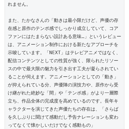
れません。

また、たかなさんの「動きは最小限だけど、声優の存
在感と原作のテンポ感でしっかり成立していて、コア
ファンにはたまらない設計ある意味…」というレビュー
は、アニメーション制作における新たなアプローチを
示唆しています。「NEXT」はテレビアニメではなく、
配信コンテンツとしての性質が強く、限られたリソー
スの中で最大限の魅力を引き出す工夫が凝らされてい
ることが伺えます。アニメーションとしての「動き」
が抑えられている分、声優陣の演技力や、原作から受
け継がれた絶妙な「間」や「テンポ感」がより一層際
立ち、作品全体の完成度を高めているのです。長年キ
ャラクターを演じてきた声優たちの存在は、「さらば
を久しぶりに聞けて感動だし予告ナレーションも変わ
ってなくて懐かしいだけでなく感動もの」