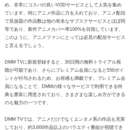
め、非常にコスパの良いVODサービスとして人気を集め
ています。特にアニメ作品に力を入れており、アニメ配信
で見放題の作品数は他の有名なサブスクサービスとほぼ同
等であり、新作アニメカバー率100%を目指しています。
このように、アニメファンにとっては必見の配信サービス
と言えるでしょう。
DMM TVに新規登録すると、30日間の無料トライアル視
聴が可能であり、さらにプレミアム会員になると550ポイ
ントが付与されるため、お得感も満載です。プレミアム会
員になることで、DMMの様々なサービスで利用できる特
典も豊富に用意されており、さまざまな楽しみ方ができる
のも魅力の一つです。
DMM TVでは、アニメだけでなくエンタメ系の作品も充実
しており、約3,600作品以上のバラエティ番組が視聴でき