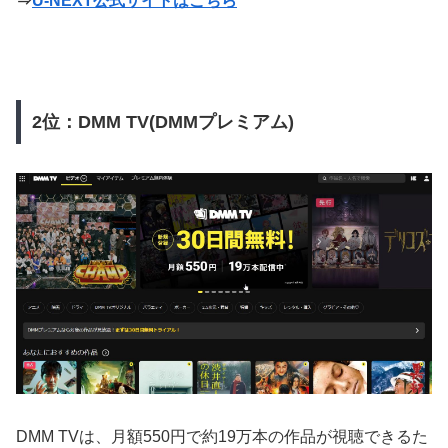
⇒
U-NEXT公式サイトはこちら
2位：DMM TV(DMMプレミアム)
DMM TVは、月額550円で約19万本の作品が視聴できるた