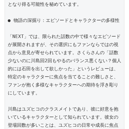
となり得る可能性を秘めています。

● 物語の深掘り：エピソードとキャラクターの多様性

「NEXT」では、限られた話数の中で様々なエピソード
が展開されますが、その選択にもファンならではの視
点から意見が寄せられています。さくらさんの「話数
少ないのに川島回2回もやるのバランス悪くない？個人
的には石田を出して欲しかった」というレビューは、
特定のキャラクターに焦点を当てることの難しさと、
ファンが抱く多様なキャラクターへの期待を浮き彫り
にしています。

川島はユズヒコのクラスメイトであり、彼に好意を抱
いているキャラクターとして知られています。彼女の
登場回数が多いことは、ユズヒコの日常や成長に焦点