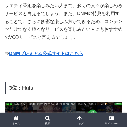
ラエティ番組を楽しみたい人まで、多くの人々が楽しめる
サービスと言えるでしょう。また、DMMの特典を利用す
ることで、さらに多彩な楽しみ方ができるため、コンテン
ツだけでなく様々なサービスを楽しみたい人にもおすすめ
のVODサービスと言えるでしょう。
⇒
DMMプレミアム公式サイトはこちら
3位：Hulu
ホーム
検索
トップ
サイドバー