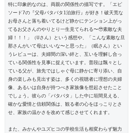
特に印象的なのは、両親の関係性の描写です。「エピ
ソード7の『父母バタバタ1泊旅行』が好き！破天荒な
お母さんと落ち着いてるけど静かにテンション上がっ
てるお父さんのやりとり一生見てられる〜🥹素敵な夫
婦！！！」（Uさん）という感想や、「こんな素敵な旦
那さんがいて母はいいな〜と思った」（眠さん）とい
うレビューは、夫婦間の深い絆と、互いを理解し合っ
ている関係性を見事に捉えています。普段は飄々とし
ている父が、旅先ではしゃぐ母に静かに寄り添い、自
身の楽しみも見出す姿は、多くの視聴者に理想の夫婦
像、あるいは自身が持つべき家族像を想起させたこと
でしょう。彼らの「バタバタ」した中に垣間見える、
確かな愛情と信頼関係は、観る者の心をほっこりとさ
せ、家族の温かさを改めて感じさせてくれます。

また、みかんやユズヒコの学校生活も相変わらず魅力