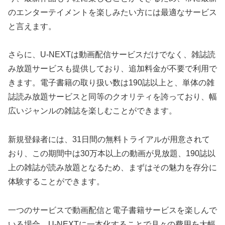
のエンターテイメントを楽しみたい方には最適なサービス
と言えます。
さらに、U-NEXTは動画配信サービスだけでなく、雑誌読
み放題サービスも提供しており、追加料金が不要で利用で
きます。電子書籍の取り扱い数は190誌以上と、単体の雑
誌読み放題サービスと同等のクオリティを誇っており、幅
広いジャンルの雑誌を楽しむことができます。
新規登録者には、31日間の無料トライアルが用意されて
おり、この期間中は30万本以上の動画が見放題、190誌以
上の雑誌が読み放題となるため、まずはその魅力を存分に
体験することができます。
一つのサービスで動画配信と電子書籍サービスを楽しんで
いる場合、U-NEXTに一本化することで月々の費用を大幅