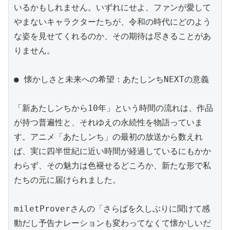
いるかもしれません。いずれにせよ、ファンが愛して
やまないキャラクターたちが、令和の時代にどのよう
な姿を見せてくれるのか、その期待は尽きることがあ
りません。

● 懐かしさと未来への希望：あたしンちNEXTの意義

「新あたしンちから10年」という時間の流れは、作品
が持つ普遍性と、それゆえの永続性を物語っていま
す。アニメ「あたしンち」の最初の放送から数えれ
ば、実に四半世紀に近い時間が経過しているにもかか
わらず、その魅力は色褪せるどころか、新たな形で私
たちの元に届けられました。

miletProverさんの「さらばを久しぶりに聞けて感
動だし予告ナレーションも変わってなくて懐かしいだ