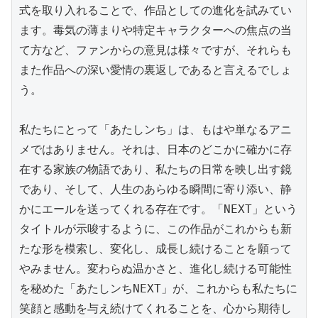
式を取り入れることで、作品としての進化を試みてい
ます。毒気の薄まりや特定キャラクターへの焦点の当
て方など、ファンからの意見は様々ですが、それらも
また作品への深い愛情の裏返しであると言えるでしょ
う。

私たちにとって「あたしンち」は、もはや単なるアニ
メではありません。それは、日本のどこかに確かに存
在する家族の物語であり、私たちの日常を映し出す鏡
であり、そして、人生のあらゆる瞬間に寄り添い、静
かにエールを送ってくれる存在です。「NEXT」という
タイトルが示唆するように、この作品がこれからも新
たな形を模索し、変化し、成長し続けることを願って
やみません。変わらぬ温かさと、進化し続ける可能性
を秘めた「あたしンちNEXT」が、これからも私たちに
笑顔と感動を与え続けてくれることを、心から期待し