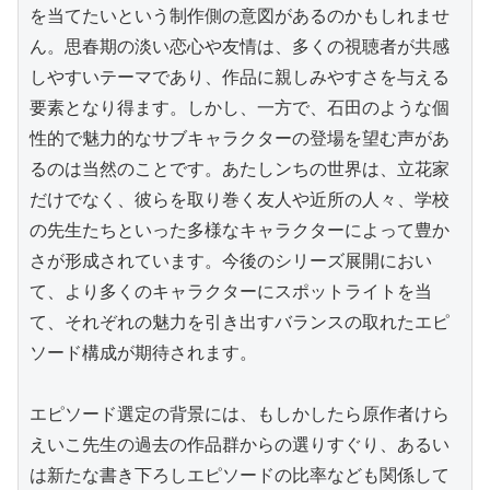
を当てたいという制作側の意図があるのかもしれませ
ん。思春期の淡い恋心や友情は、多くの視聴者が共感
しやすいテーマであり、作品に親しみやすさを与える
要素となり得ます。しかし、一方で、石田のような個
性的で魅力的なサブキャラクターの登場を望む声があ
るのは当然のことです。あたしンちの世界は、立花家
だけでなく、彼らを取り巻く友人や近所の人々、学校
の先生たちといった多様なキャラクターによって豊か
さが形成されています。今後のシリーズ展開におい
て、より多くのキャラクターにスポットライトを当
て、それぞれの魅力を引き出すバランスの取れたエピ
ソード構成が期待されます。

エピソード選定の背景には、もしかしたら原作者けら
えいこ先生の過去の作品群からの選りすぐり、あるい
は新たな書き下ろしエピソードの比率なども関係して