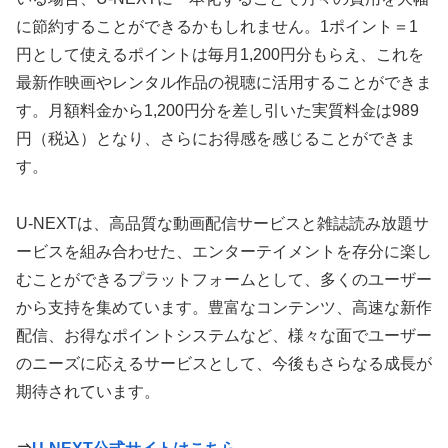
に節約することができるかもしれません。1ポイント＝1
円として使えるポイントは毎月1,200円分もらえ、これを
最新作映画やレンタル作品の視聴に活用することができま
す。月額料金から1,200円分を差し引いた実質料金は989
円（税込）となり、さらにお得感を感じることができま
す。
U-NEXTは、高品質な動画配信サービスと雑誌読み放題サ
ービスを組み合わせた、エンターテイメントを存分に楽し
むことができるプラットフォームとして、多くのユーザー
から支持を集めています。豊富なコンテンツ、高速な新作
配信、お得なポイントシステムなど、様々な面でユーザー
のニーズに応えるサービスとして、今後もさらなる成長が
期待されています。