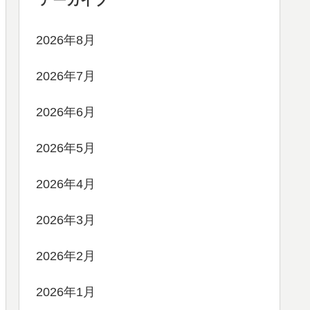
2026年8月
2026年7月
2026年6月
2026年5月
2026年4月
2026年3月
2026年2月
2026年1月