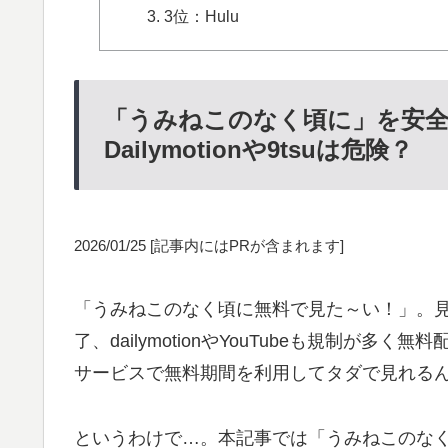
3位：Hulu
「うみねこのなく頃に」を安全
Dailymotionや9tsuは危険？
2026/01/25
[記事内にはPRが含まれます]
「うみねこのなく頃に無料で見た～い！」。見れる
了、dailymotionやYouTubeも規制が
サービスで無料期間を利用してタダで見れる
というわけで…。本記事では「うみねこのな