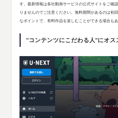
す。最新情報は各社動画サービスの公式サイトをご確
りませんのでご注意ください。無料期間があるのは初
なポイントで、有料作品を楽しむことができる場合も
"コンテンツにこだわる人"にオスス