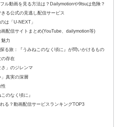
画を見る方法は？Dailymotionや9tsuは危険？
できる公式の見逃し配信サービス
は「U-NEXT」
イトまとめ(YouTube、dailymotion等)
と魅力
を探る旅：『うみねこのなく頃に』が問いかけるもの
女の存在
なさ」のジレンマ
い」真実の深層
向性
ねこのなく頃に』
れる？動画配信サービスランキングTOP3