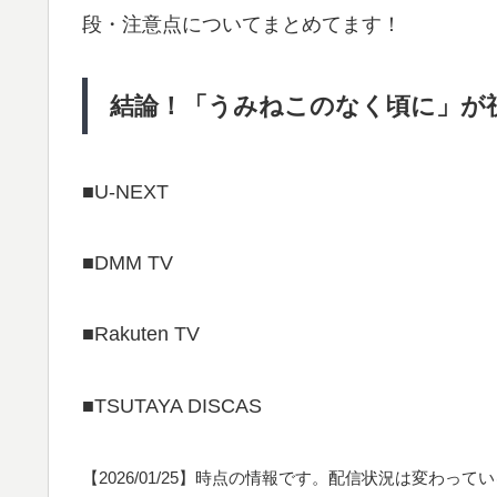
段・注意点についてまとめてます！
結論！「うみねこのなく頃に」が
■U-NEXT
■DMM TV
■Rakuten TV
■TSUTAYA DISCAS
【
2026/01/25
】時点の情報です。配信状況は変わってい