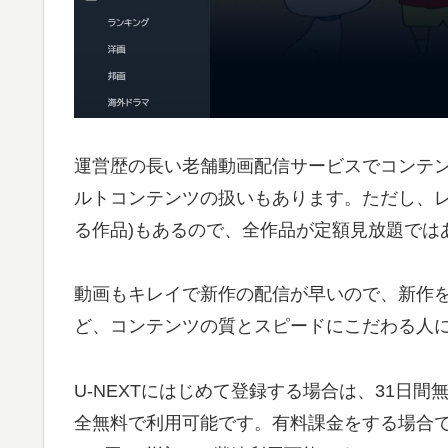
運営歴の長い老舗動画配信サービスでコンテ
ルトコンテンツの扱いもあります。ただし、レ
る作品)もあるので、全作品が定額見放題では
動画もキレイで新作の配信が早いので、新作
ど、コンテンツの質とスピードにこだわる人
U-NEXTにはじめて登録する場合は、31日
全無料で利用可能です。有料課金をする場合で