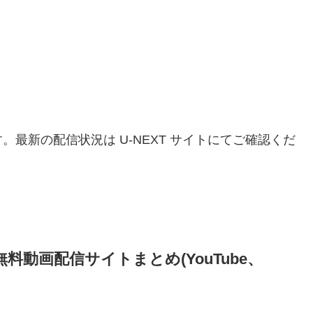
。最新の配信状況は U-NEXT サイトにてご確認くだ
動画配信サイトまとめ(YouTube、