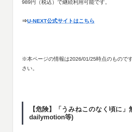
989円（税込）で継続利用可能です。
⇒
U-NEXT公式サイトはこちら
※本ページの情報は
2026/01/25
時点のものです
さい。
【危険】「うみねこのなく頃に」無料
dailymotion等)