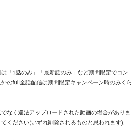
組は「1話のみ」「最新話のみ」など期間限定でコン
のfull全話配信は期間限定キャンペーン時のみくら
などでは、公式でなく違法アップロードされた動画の場合がありま
てください(いずれ削除されるものと思われます)。