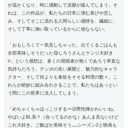
が温かくなり、時に感動して涙腺が緩んでしまう。そ
れは、この作品が、私たちの日常に潜む喜びや悲し
み、そしてそこに流れる人間らしい感情を、繊細に、
そして丁寧に掬い取っているからに他ならない。

「おもしろくて一気見しちゃった。出てくるごはんも
全部美味しそうだった😋しろうさんとケンジ大好き
☺️」という感想は、多くの視聴者が抱くであろう率直な
気持ちだろう。テンポの良い展開と、魅力的なキャラ
クター、そして何よりも食欲をそそる料理の数々。こ
れらが絶妙に組み合わさることで、私たちはあっとい
う間にこの世界に没入してしまう。

「めちゃくちゃほっこりするー🥲男性陣かわいいね。
やばいよBL系？（合ってるのかな）あんま見ないけど
これ大好き。ご飯ばか美味そう……シーズン2と映画も