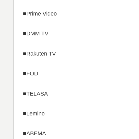
■Prime Video
■DMM TV
■Rakuten TV
■FOD
■TELASA
■Lemino
■ABEMA