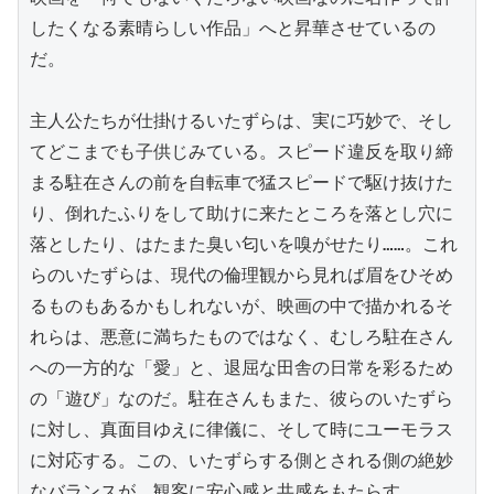
したくなる素晴らしい作品」へと昇華させているの
だ。

主人公たちが仕掛けるいたずらは、実に巧妙で、そし
てどこまでも子供じみている。スピード違反を取り締
まる駐在さんの前を自転車で猛スピードで駆け抜けた
り、倒れたふりをして助けに来たところを落とし穴に
落としたり、はたまた臭い匂いを嗅がせたり……。これ
らのいたずらは、現代の倫理観から見れば眉をひそめ
るものもあるかもしれないが、映画の中で描かれるそ
れらは、悪意に満ちたものではなく、むしろ駐在さん
への一方的な「愛」と、退屈な田舎の日常を彩るため
の「遊び」なのだ。駐在さんもまた、彼らのいたずら
に対し、真面目ゆえに律儀に、そして時にユーモラス
に対応する。この、いたずらする側とされる側の絶妙
なバランスが、観客に安心感と共感をもたらす。
