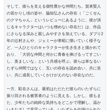
そして、彼らを支える個性豊かな仲間たち。賀来賢人
の若かりし頃の姿や、脇知弘さんの存在（「ごくせん
のクマちゃん」というレビューにあるように、彼が演
じるキャラクターはいつも憎めない存在だ）は、作品
にさらなる深みと親しみやすさを加えている。ダブり2
年の辻村さんや、ジェミーが孝昭に懐いていく様子な
ど、一人ひとりのキャラクターが生き生きと描かれて
おり、「大切な仲間と何かに青春を捧げるってすごい
し、羨ましいな」という共感を呼ぶ。彼らは単なるい
たずら仲間ではなく、互いの存在を認め合い、共に笑
い、共に成長していくかけがえのない存在なのだ。

一方、駐在さんは、最初はただただ彼らのいたずらに
振り回される被害者のように見える。しかし、彼もま
た、少年たちの純粋な気持ちをどこかで理解し、温か
いまなざしで見守っている。いたずらを仕掛けられな