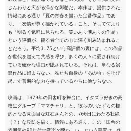
じんわりと広がる温かな郷愁だ。本作は、提供された
情報にある通り「夏の青春を描いた定番作品」であ
り、「友情が尊く描かれている」こと、そして何より
も「明るく気軽に見られる、笑いあり涙ありの作品」
という評価が、観る者全ての心に深く刻み込まれるこ
とだろう。平均3.75という高評価の裏には、この作品
が世代を超えて共感を呼び、多くの人々に愛され続け
ている確かな理由が隠されている。それは、単なる娯
楽作品に留まらない、私たち自身の「あの頃」を呼び
起こす普遍的な力を持っているからに他ならない。

映画は、1979年の田舎町を舞台に、イタズラ好きの高
校生グループ「ママチャリ」と、彼らのいたずらの標
的となる真面目な駐在さんとの、700日にわたる壮絶
（？）な攻防を描く。情報にある通り、この「田舎の
雰囲気や90年代の音楽が懐かしい」という要素は、作