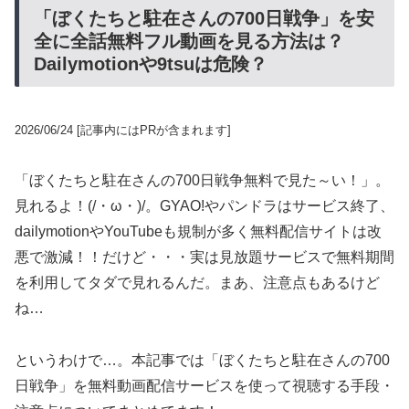
「ぼくたちと駐在さんの700日戦争」を安
全に全話無料フル動画を見る方法は？
Dailymotionや9tsuは危険？
2026/06/24
[記事内にはPRが含まれます]
「ぼくたちと駐在さんの700日戦争無料で見た～い！」。
見れるよ！(/・ω・)/。GYAO!やパンドラはサービス終了、
dailymotionやYouTubeも規制が多く無料配信サイトは改
悪で激減！！だけど・・・実は見放題サービスで無料期間
を利用してタダで見れるんだ。まあ、注意点もあるけど
ね…
というわけで…。本記事では「ぼくたちと駐在さんの700
日戦争」を無料動画配信サービスを使って視聴する手段・