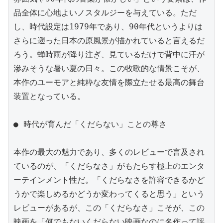
品全体に心地よいノスタルジーを与えている。ただ
し、時代設定は1979年であり、90年代というよりは
さらに遡った日本の原風景が描かれていると言えるだ
ろう。蝉時雨が降り注ぎ、見ているだけで背中に汗が
滲みそうな暑い夏の日々。この牧歌的な情景こそが、
本作のユーモアと純粋な友情を際立たせる最高の舞台
装置となっている。

● 時代が育んだ「くだらない」ことの尊さ

本作の最大の魅力であり、多くのレビューで言及され
ているのが、「くだらなさ」がもたらす極上のエンタ
ーテインメント性だ。「くだらなさを許容できるかど
うかで楽しめるかどうか変わってくると思う」という
レビューがあるが、この「くだらなさ」こそが、この
映画を「何でもないくだらない映画なのに名作って評