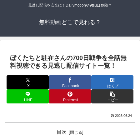
見逃し配信を安全に！Dailymotionや9tsuは危険？
無料動画どこで見れる？
ぼくたちと駐在さんの700日戦争を全話無
料視聴できる見逃し配信サイト一覧！
X
Facebook
はてブ
LINE
Pinterest
コピー
2026.06.24
目次