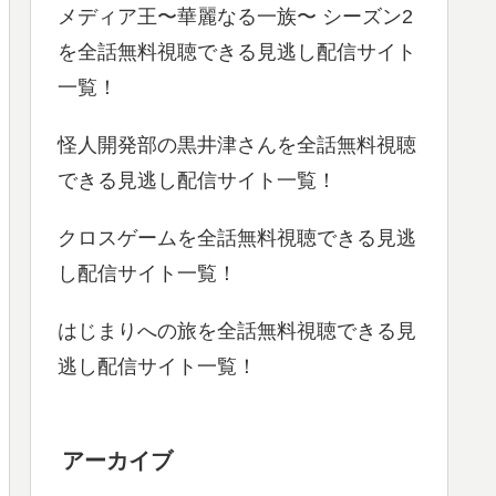
メディア王〜華麗なる⼀族〜 シーズン2
を全話無料視聴できる見逃し配信サイト
一覧！
怪人開発部の黒井津さんを全話無料視聴
できる見逃し配信サイト一覧！
クロスゲームを全話無料視聴できる見逃
し配信サイト一覧！
はじまりへの旅を全話無料視聴できる見
逃し配信サイト一覧！
アーカイブ