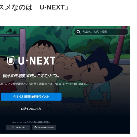
メなのは「U-NEXT」