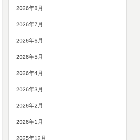
2026年8月
2026年7月
2026年6月
2026年5月
2026年4月
2026年3月
2026年2月
2026年1月
2025年12月