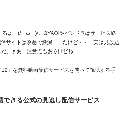
るよ！(/・ω・)/。GYAO!やパンドラはサービス終
多く無料配信サイトは改悪で激減！！だけど・・・実は見放題
んだ。まあ、注意点もあるけどね…
412」を無料動画配信サービスを使って視聴する手
視聴できる公式の見逃し配信サービス