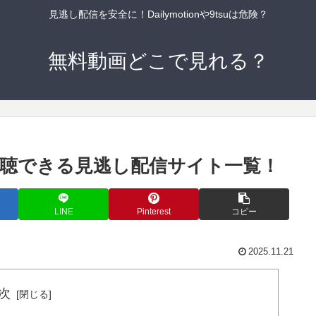
見逃し配信を安全に！Dailymotionや9tsuは危険？
無料動画どこで見れる？
視聴できる見逃し配信サイト一覧！
LINE
Pinterest
コピー
2025.11.21
次