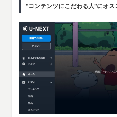
"コンテンツにこだわる人"にオスス