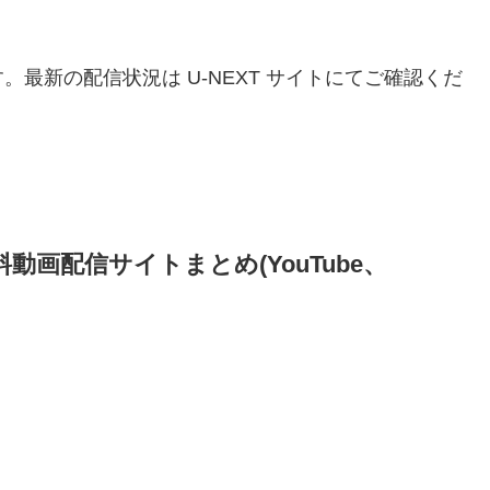
。最新の配信状況は U-NEXT サイトにてご確認くだ
動画配信サイトまとめ(YouTube、