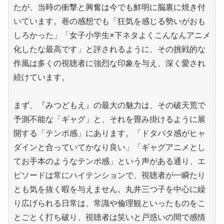
たが、当時の衝撃と興奮は今でも鮮明に脳裏に焼き付
いています。巷の感想でも「狂気を感じる勢いがおも
しろかった」「女子小学生×下ネタよくこんなんアニメ
化したな最高です」と評されるように、その挑戦的な
作風は多くの視聴者に強烈な印象を与え、深く愛され
続けています。

まず、『みつどもえ』の最大の魅力は、その破天荒で
予測不能な「ギャグ」と、それを畳み掛けるように展
開する「テンポ感」にあります。「ドタバタ感がヒャ
ダインと合っていてかなり良い」「ギャグアニメとし
てお手本のようなテンポ感」という声がある通り、エ
ピソードは常にハイテンションで、視聴者が一瞬たり
とも気を抜く暇を与えません。丸井三つ子を中心に繰
り広げられる日常は、常識や倫理観といったものをこ
とごとく打ち破り、視聴者は笑いと戸惑いの間で感情