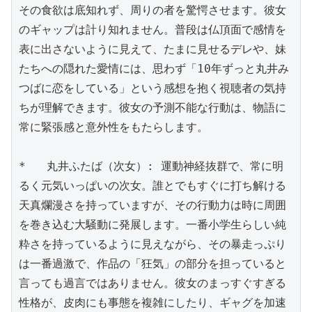
その食欲は底知れず、周りの者を驚愕させます。彼女
のギャップは計り知れません。普段は仏頂面で感情を
表に出さないように見えて、たまに見せるデレや、妹
たちへの隠れた愛情には、思わず「10年ずっと丸井み
つばに恋をしている」という感想を抱く視聴者の気持
ちが理解できます。彼女の予測不能な行動は、物語に
常に緊張感と意外性をもたらします。

*   丸井ふたば（次女）: 運動神経抜群で、常に明
るく元気いっぱいの次女。誰とでもすぐに打ち解ける
天真爛漫さを持っていますが、その行動力は時に周囲
を巻き込む大騒動に発展します。一番小学生らしい純
粋さを持っているように見えながら、その暴走っぷり
は一番過激で、作品の「狂気」の部分を担っていると
言っても過言ではありません。彼女のまっすぐすぎる
性格が、皮肉にも事態を複雑にしたり、ギャグを加速