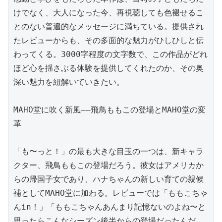
けでなく、大人になった今、再視聴しても色褪せるこ
とのない普遍的なメッセージに満ちている。提供され
たレビューからも、その多面的な魅力がひしひしと伝
わってくる。3000字程度の文字数で、この作品がどれ
ほど心を揺さぶる体験を提供してくれたのか、その奥
深い魅力を紐解いていきたい。

MAHO堂に吹く新風――飛鳥ももこの登場とMAHO堂の変
革

「も〜っと！」の最も大きな目玉の一つは、新キャラ
クター、飛鳥ももこの登場だろう。彼女はアメリカか
らの帰国子女であり、ハナちゃんの新しい育ての親候
補としてMAHO堂に加わる。レビューでは「ももこちゃ
んin！」「ももこちゃんあんまり記憶ないのよね〜と
思ったらこんなシーズン後半からの登場だったんだ