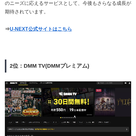
のニーズに応えるサービスとして、今後もさらなる成長が
期待されています。
⇒
U-NEXT公式サイトはこちら
2位：DMM TV(DMMプレミアム)