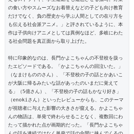
の食い方やスムーズなお着替えなどの子ども向け教育
だけでなく、負の歴史から学ぶ人間としての在り方を
も伝える社会派アニメ。」と評されているように、本
作は子供向けアニメとしては異例なほど、多岐にわた
る社会問題を真正面から取り上げた。

特に印象的なのは、長門かよこちゃんの不登校を扱っ
たエピソードである。「かよこちゃんの回泣いた。」
（なまけもののさん）、「不登校の子の話とかあいこ
が大阪に帰るみたいな話があったのいまだに覚えて
る」（5億さん）、「不登校の子の話もかなり好き」
（enokiさん）といったレビューからも、このテーマ
が視聴者に与えた影響の大きさが窺える。かよこちゃ
んの物語は、単発で終わらせることなく、複数回にわ
たって描かれた点が画期的だった。「長門かよこちゃ
んの話を連続ではなく単発で話の合間に挟んでくるの