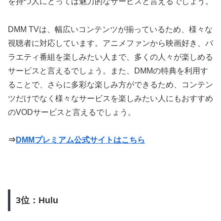
を持つ人にとっては魅力的なサービスと言えるでしょう。
DMM TVは、幅広いコンテンツが揃っているため、様々な
視聴者に対応しています。アニメファンから映画好き、バ
ラエティ番組を楽しみたい人まで、多くの人々が楽しめる
サービスと言えるでしょう。また、DMMの特典を利用す
ることで、さらに多彩な楽しみ方ができるため、コンテン
ツだけでなく様々なサービスを楽しみたい人にもおすすめ
のVODサービスと言えるでしょう。
⇒
DMMプレミアム公式サイトはこちら
3位：Hulu