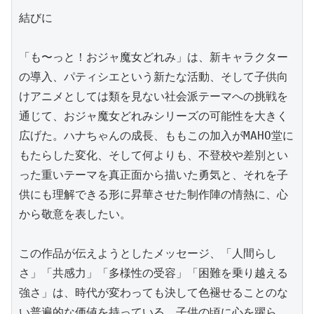
結びに

「も〜っと！おジャ魔女どれみ」は、新キャラクター
の導入、パティシエという新たな活動、そして子供向
けアニメとしては類を見ない社会派テーマへの挑戦を
通じて、おジャ魔女どれみシリーズの可能性を大きく
広げた。ハナちゃんの成長、ももこの加入がMAHO堂に
もたらした変化、そして何よりも、不登校や差別とい
った重いテーマを真正面から描いた勇気と、それを子
供にも理解できる形に昇華させた制作陣の情熱に、心
から敬意を表したい。

この作品が伝えようとしたメッセージ、「人間らし
さ」「共感力」「多様性の受容」「困難を乗り越える
強さ」は、時代が変わっても決して色褪せることのな
い普遍的な価値を持っている。子供の頃に心を躍ら