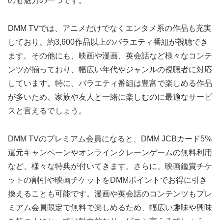
のも魅力の一つです。
DMM TVでは、アニメだけでなくエンタメ系の作品も充実
しており、約3,600作品以上のバラエティ番組が視聴でき
ます。その他にも、映画や漫画、英会話など様々なコンテ
ンツが揃っており、幅広い年代やジャンルの視聴者に対応
しています。特に、バラエティ番組は豊富で楽しめる作品
が多いため、家族や友人と一緒に楽しむのに最適なサービ
スと言えるでしょう。
DMM TVのプレミアム会員になると、DMM JCBカード5%
還元キャンペーンやオンラインクレーンゲームの無料利用
など、様々な特典が付いてきます。さらに、映画鑑賞チケ
ットの割引や映画チケットをDMMポイントでお得に引き
換えることも可能です。漫画や英会話のコンテンツもプレ
ミアム会員限定で無料で楽しめるため、幅広い趣味や興味