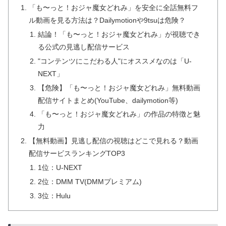
「も〜っと！おジャ魔女どれみ」を安全に全話無料フ
ル動画を見る方法は？Dailymotionや9tsuは危険？
結論！「も〜っと！おジャ魔女どれみ」が視聴でき
る公式の見逃し配信サービス
"コンテンツにこだわる人"にオススメなのは「U-
NEXT」
【危険】「も〜っと！おジャ魔女どれみ」無料動画
配信サイトまとめ(YouTube、dailymotion等)
「も〜っと！おジャ魔女どれみ」の作品の特徴と魅
力
【無料動画】見逃し配信の視聴はどこで見れる？動画
配信サービスランキングTOP3
1位：U-NEXT
2位：DMM TV(DMMプレミアム)
3位：Hulu