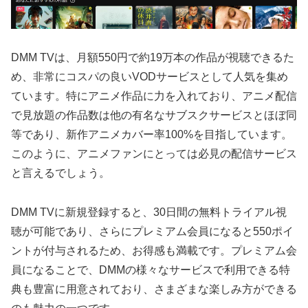
DMM TVは、月額550円で約19万本の作品が視聴できるた
め、非常にコスパの良いVODサービスとして人気を集め
ています。特にアニメ作品に力を入れており、アニメ配信
で見放題の作品数は他の有名なサブスクサービスとほぼ同
等であり、新作アニメカバー率100%を目指しています。
このように、アニメファンにとっては必見の配信サービス
と言えるでしょう。
DMM TVに新規登録すると、30日間の無料トライアル視
聴が可能であり、さらにプレミアム会員になると550ポイ
ントが付与されるため、お得感も満載です。プレミアム会
員になることで、DMMの様々なサービスで利用できる特
典も豊富に用意されており、さまざまな楽しみ方ができる