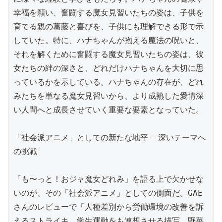
幸福を願い、奮闘する魔女見習いたちの姿は、子供を
育てる親の葛藤と喜びを、子供にも理解できる形で示
していた。特に、ハナちゃんが抱える魔法の呪いと、
それを解くために奮闘する魔女見習いたちの姿は、彼
女たちの絆の深さと、どれだけハナちゃんを大切に思
っているかを示している。ハナちゃんの存在が、どれ
みたちを単なる魔女見習いから、より成熟した愛情深
い人間へと成長させていく重要な要素となっていた。

「社会派アニメ」としての新たな地平――深いテーマへ
の挑戦

「も〜っと！おジャ魔女どれみ」を語る上で欠かせな
いのが、その「社会派アニメ」としての側面だ。GAE
さんのレビューで「人種差別から労働環境の改善を訴
えるストライキ、学生運動をも連想させる描写。野菜