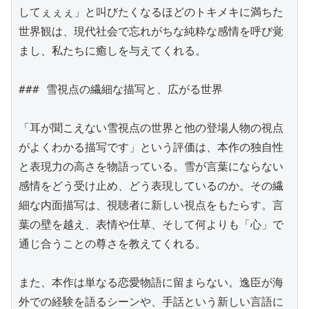
してぇぇぇ」と叫びたくなるほどのトキメキに満ちた
世界観は、現代社会で忘れがちな純粋な感情を呼び覚
まし、私たちに癒しを与えてくれる。

### 雪視点の繊細な描写と、広がる世界

「耳が聞こえない雪視点の世界と他の登場人物の視点
がよくわかる描写です」という評価は、本作の独自性
と表現力の高さを物語っている。雪が言葉にならない
感情をどう受け止め、どう表現しているのか。その繊
細な内面描写は、視聴者に新しい視点をもたらす。言
葉の壁を越え、表情や仕草、そして何よりも「心」で
通じ合うことの尊さを教えてくれる。

また、本作は単なる恋愛物語に留まらない。逸臣が海
外での経験を語るシーンや、手話という新しい言語に