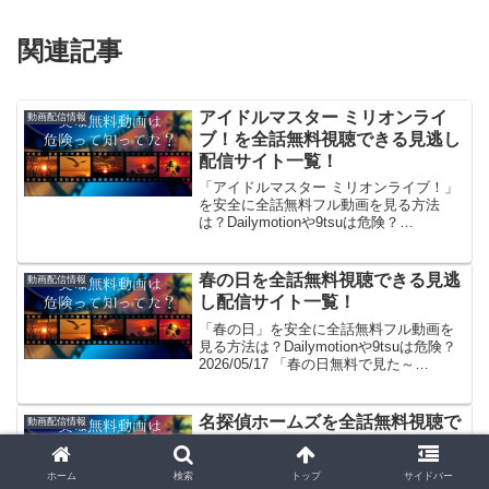
関連記事
アイドルマスター ミリオンライ
動画配信情報
ブ！を全話無料視聴できる見逃し
配信サイト一覧！
「アイドルマスター ミリオンライブ！」
を安全に全話無料フル動画を見る方法
は？Dailymotionや9tsuは危険？
2026/02/09 「アイドルマスター ミリオン
ライブ！無料で見た～い！」。見れる
よ！(/・ω・)/。GYAO!やパンドラ...
春の日を全話無料視聴できる見逃
動画配信情報
し配信サイト一覧！
「春の日」を安全に全話無料フル動画を
見る方法は？Dailymotionや9tsuは危険？
2026/05/17 「春の日無料で見た～
い！」。見れるよ！(/・ω・)/。GYAO!や
パンドラはサービス終了、dailymotionや
YouTubeも...
名探偵ホームズを全話無料視聴で
動画配信情報
きる見逃し配信サイト一覧！
「名探偵ホームズ」を安全に全話無料フ
ホーム
検索
トップ
サイドバー
ル動画を見る方法は？Dailymotionや9tsu