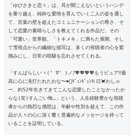
「ゆびさきと恋々」は、耳が聞こえないというハンデ
を乗り越え、純粋な愛情を育んでいく二人の姿を通し
て、言葉の壁を超えたコミュニケーションの尊さ、そ
して恋愛の素晴らしさを教えてくれる作品だ。その
「可愛い」世界観、「トキメキ」に満ちた展開、そし
て雪視点からの繊細な描写は、多くの視聴者の心を鷲
掴みにし、日常の喧騒を忘れさせてくれる。

「すんばらしいヽ(‘ ∇‘ )ノ⤴️💖💖💖💖もうピュア‼️最
高に心に滝打たれたわな〜❤️‍🔥ｷﾞｭﾝｷﾞｭﾝ🫰🏻💓わしゃ
ー、約52年生きてきてこんな恋愛したことなかったか
らな(笑)すんごい悔…」という、人生経験豊かな視聴
者からの熱烈な感想は、年齢や性別を超えて、この作
品が人々の心に深く響く普遍的なメッセージを持って
いることを証明している。
