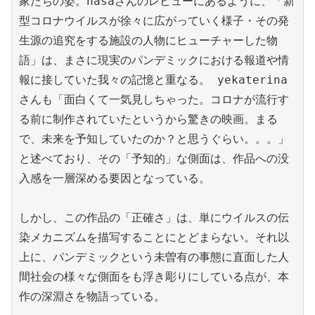
家たちの姿。nasaさんのレビューにあるように、「新
型コロナウイルスが徐々に広がっていく様子・その発
生源の追究をする施設の人物にヒューチャーした物
語」は、まさに現実のパンデミックにおける報道や情
報に接していた我々の記憶と重なる。 yekaterina
さんも「面白くて一気見しちゃった。コロナが流行す
る前に制作されていたというから驚きの映画。まる
で、未来を予知していたのか？と思うぐらい。。。」
と述べており、その「予知的」な側面は、作品への没
入感を一層深める要因となっている。

しかし、この作品の「正確さ」は、単にウイルスの伝
染メカニズムを描写することにとどまらない。それ以
上に、パンデミックという未曽有の事態に直面した人
間社会の様々な側面をも浮き彫りにしている点が、本
作の深淵さを物語っている。
