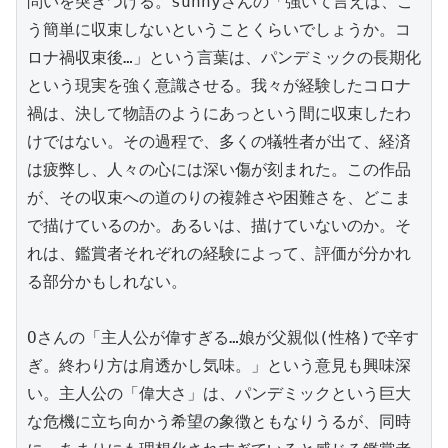
問いを突きつける。sunnyさんの「強いて言えば、こ
う簡単に収束しないということくらいでしょうか。コ
ロナ禍収束後…」という言葉は、パンデミックの長期化
という現実を強く意識させる。我々が経験したコロナ
禍は、決して物語のようにあっという間に収束したわ
けではない。その過程で、多くの犠牲者が出て、経済
は疲弊し、人々の心には深い傷が刻まれた。この作品
が、その収束への道のりの複雑さや困難さを、どこま
で描けているのか。あるいは、描けていないのか。そ
れは、鑑賞者それぞれの経験によって、評価が分かれ
る部分かもしれない。

Oさんの「主人公が偉すぎる…娘が父親似(性格)で辛す
ぎ。終わり方は肩透かし気味。」という意見も興味深
い。主人公の「偉大さ」は、パンデミックという巨大
な危機に立ち向かう希望の象徴ともなりうるが、同時