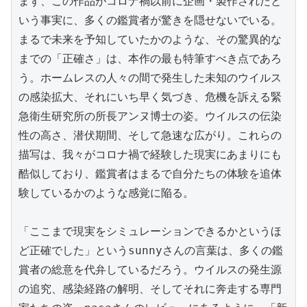
まず、この作品がコロナ禍以前に企画・製作されたと
いう事実に、多くの鑑賞者が驚きを隠せないでいる。
まるで未来を予知していたかのような、その驚異的な
までの「正確さ」は、本作の最も特筆すべき点であろ
う。ホームレスの人々の間で発生した未知のウイルス
の感染拡大、それにいち早く気づき、危機を訴える緊
急衛生研究所の所長アンヌ博士の姿。ウイルスの伝染
性の高さ、潜伏期間、そして急速な広がり。これらの
描写は、我々がコロナ禍で経験した現実にあまりにも
酷似しており、鑑賞者はまるで自分たちの体験を追体
験しているかのような感覚に陥る。

「ここまで現実をシミュレーションできるかというほ
ど正確でした」というsunnyさんの言葉は、多くの鑑
賞者の総意を代弁しているだろう。ウイルスの発生源
の追究、感染経路の解明、そしてそれに奔走する専門