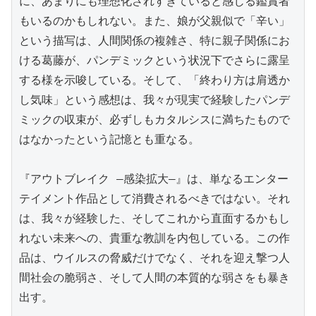
に、あまりにも理想化されすぎていると感じる鑑賞者
もいるのかもしれない。また、娘が父親似で「辛い」
という描写は、人間関係の複雑さ、特に親子関係にお
ける葛藤が、パンデミックという状況下でさらに露呈
する様を示唆している。そして、「終わり方は肩透か
し気味」という感想は、我々が現実で経験したパンデ
ミックの収束が、必ずしもカタルシスに満ちたもので
はなかったという記憶とも重なる。

『アウトブレイク ―感染拡大―』は、単なるエンター
テイメント作品として消費されるべきではない。それ
は、我々が経験した、そしてこれから直面するかもし
れない未来への、貴重な教訓を内包している。この作
品は、ウイルスの脅威だけでなく、それを迎え撃つ人
間社会の脆弱さ、そして人間の本質的な弱さをも暴き
出す。
