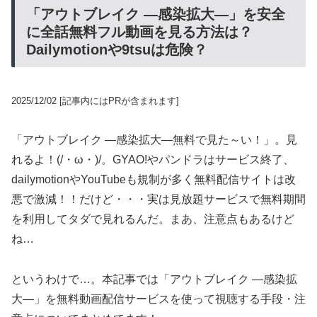
「アウトブレイク ―感染拡大―」を安全
に全話無料フル動画を見る方法は？
Dailymotionや9tsuは危険？
2025/12/02
[記事内にはPRが含まれます]
「アウトブレイク ―感染拡大―無料で見た～い！」。見
れるよ！(/・ω・)/。GYAO!やパンドラはサービス終了、
dailymotionやYouTubeも規制が多く無料配信サイトは改
悪で激減！！だけど・・・実は見放題サービスで無料期間
を利用してタダで見れるんだ。まあ、注意点もあるけど
ね…
というわけで…。本記事では「アウトブレイク ―感染拡
大―」を無料動画配信サービスを使って視聴する手段・注