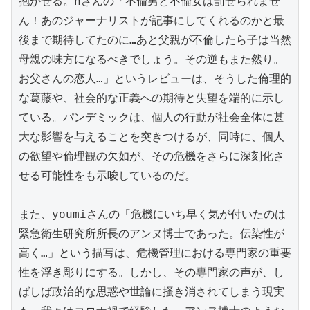
抱かせる。nさんの「不倫男と不倫女は罰せられませ
ん！あのジャーナリストが記事にしてくれるのかと最
後まで期待してたのに…あと父親が不倫したら子は当然
母親の味方になるべきでしょう。その逆もまた然り。
お父さんの恋人…」というレビューは、そうした倫理的
な葛藤や、社会的な正義への期待と失望を端的に示し
ている。パンデミックは、個人の行動が社会全体に甚
大な影響を与えることを突きつけるが、同時に、個人
の欲望や倫理観の欠如が、その危機をさらに深刻化さ
せる可能性をも示唆しているのだ。

また、youmiさんの「危機にいち早く気が付いたのは
緊急衛生研究所所長のアンヌ博士であった。伝染性が
高く…」という描写は、危機管理における専門家の重要
性を浮き彫りにする。しかし、その専門家の声が、し
ばしば政治的な思惑や世論に掻き消されてしまう現実