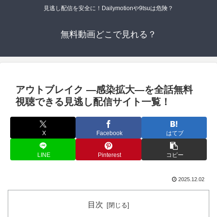
見逃し配信を安全に！Dailymotionや9tsuは危険？
無料動画どこで見れる？
アウトブレイク ―感染拡大―を全話無料
視聴できる見逃し配信サイト一覧！
X
Facebook
はてブ
LINE
Pinterest
コピー
2025.12.02
目次