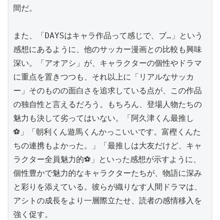
間だ。

また、「DAYSはキャラ作品って感じで、ブ…」という
感想にあるように、他のサッカー漫画との比較も興味
深い。「アオアシ」が、キャラクターの個性やドラマ
に重点を置きつつも、それ以上に「リアルなサッカ
ー」そのものの面白さを追求している点が、この作品
の独自性と言えるだろう。もちろん、登場人物たちの
魅力も決して劣ってはいない。「阿久津くん最推し
⚽️」「朝利くん遊馬くんかっこいいです。富樫くんた
ちの連携もよかった。」「最推しは大友だけど、キャ
ラクター全員魅力的⚽️」といった感想が示すように、
個性豊かで魅力的なキャラクターたちが、物語に深み
と彩りを添えている。彼らが織りなす人間ドラマは、
アシトの成長をより一層際立たせ、読者の感情移入を
強く促す。
