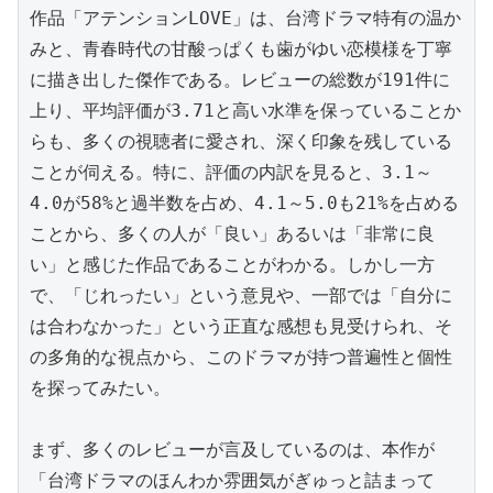
作品「アテンションLOVE」は、台湾ドラマ特有の温か
みと、青春時代の甘酸っぱくも歯がゆい恋模様を丁寧
に描き出した傑作である。レビューの総数が191件に
上り、平均評価が3.71と高い水準を保っていることか
らも、多くの視聴者に愛され、深く印象を残している
ことが伺える。特に、評価の内訳を見ると、3.1～
4.0が58%と過半数を占め、4.1～5.0も21%を占める
ことから、多くの人が「良い」あるいは「非常に良
い」と感じた作品であることがわかる。しかし一方
で、「じれったい」という意見や、一部では「自分に
は合わなかった」という正直な感想も見受けられ、そ
の多角的な視点から、このドラマが持つ普遍性と個性
を探ってみたい。

まず、多くのレビューが言及しているのは、本作が
「台湾ドラマのほんわか雰囲気がぎゅっと詰まって