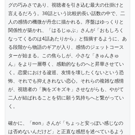
グの巧みさであり、視聴者を引き込む最大の仕掛けと
言えるだろう。30話という比較的長い話数の中で、二
人の感情の機微が丹念に描かれる。序盤はゆっくりと
関係性が築かれ、「はるじゅぶ」さんが「おもしろく
なってくるのは4話あたりから」と指摘するように、あ
る段階から物語のギアが入り、感情のジェットコース
ターが始まる。この焦らしが、小さな「きゅんきゅ
ん」をより一層尊く、感動的なものへと昇華させてい
く。恋愛における逡巡、友情を壊したくないという恐
怖、それでも抑えきれない恋心。それらの複雑な感情
が、視聴者の「胸をズキズキ」させながらも、やがて
二人が結ばれることを切に願う気持ちへと繋がってい
く。

確かに、「mon」さんが「ちょっと安っぽい感じなの
は否めないんだけど」と正直な感想を述べているよう