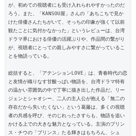
が、初めての視聴者にも受け入れられやすかったのだ
ろう。また、「KANSOU屋」さんの「あちこちで見か
けた俳優さんたちがいて、そっちの印象が強くて以前
観たことに気付かなかった」というレビューは、台湾
ドラマ界における俳優の活躍ぶりや、作品間の繋がり
が、視聴者にとっての親しみやすさに繋がっているこ
とを物語っている。

総括すると、「アテンションLOVE」は、青春時代の恋
と友情が織りなす甘酸っぱい物語を、台湾ドラマ特有
の温かい雰囲気の中で丁寧に描き出した作品だ。リー
ジェンとシャオシー、二人の主人公が抱える「無二の
存在だから失いたくない」という葛藤は、多くの視聴
者の共感を呼び、そのじれったさすらも、物語を追い
かける上での大きな魅力となっている。主演のプリン
ス・チウの「プリンス」たる輝きはもちろん、シュ