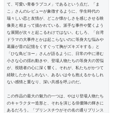
て、可愛い青春ラブコメ」であるという点だ。「ま
こ」さんのレビューが象徴するように、学生時代の
瑞々しい恋と友情が、どこか懐かしさを感じさせる映
像美と相まって描かれている。派手な事件や驚くよう
な展開が次々と起こるわけではない。むしろ、「台湾
ドラマの大事件とかは起こらないのに等身大な悩みや
葛藤が昔の記憶をくすぐって胸がズキズキする」と
「ひな鳥ピヨー」さんが語るように、日常の中に潜む
小さな心の揺れ動きや、登場人物たちの等身大の苦悩
が、視聴者の心に深く響く。それが、私たちがかつて
経験したかもしれない、あるいは今も抱えるかもしれ
ない感情と重なり、深い共感を呼ぶのだ。

この作品の最大の魅力の一つは、やはり登場人物たち
のキャラクター造形と、それを演じる俳優陣の輝きに
あるだろう。「プリンスチウがその名の通りプリンス