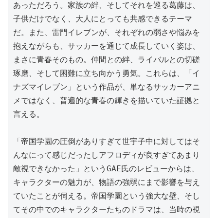
あっただろう。家族の絆、そしてそれを巡る葛藤は、
子供だけでなく、大人にとっても共感できるテーマ
だ。また、雷門イレブンが、それぞれの弱さや悩みを
抱えながらも、サッカーを通じて成長していく姿は、
まさに青春そのもの。仲間との絆、ライバルとの切磋
琢磨、そして困難に立ち向かう勇気。これらは、「イ
ナズマイレブン」という作品が、単なるサッカーアニ
メではなく、普遍的な青春の輝きを描いていた証拠と
言える。

「帝国学園の圧倒がありすぎて世宇子中に対してはそ
んなにって感じだったしアフロディが良すぎてあまり
敵視できなかった」というGAE氏のレビューからは、
キャラクターの魅力が、物語の強弱にまで影響を与え
ていたことが伺える。帝国学園という強大な壁、そし
てその中でのキャラクターたちのドラマは、当時の視