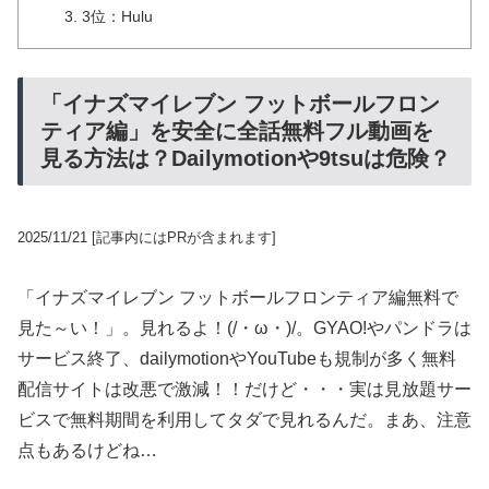
3位：Hulu
「イナズマイレブン フットボールフロン
ティア編」を安全に全話無料フル動画を
見る方法は？Dailymotionや9tsuは危険？
2025/11/21
[記事内にはPRが含まれます]
「イナズマイレブン フットボールフロンティア編無料で
見た～い！」。見れるよ！(/・ω・)/。GYAO!やパンドラは
サービス終了、dailymotionやYouTubeも規制が多く無料
配信サイトは改悪で激減！！だけど・・・実は見放題サー
ビスで無料期間を利用してタダで見れるんだ。まあ、注意
点もあるけどね…