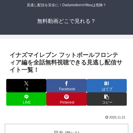
見逃し配信を安全に！Dailymotionや9tsuは危険？
無料動画どこで見れる？
イナズマイレブン フットボールフロンテ
ィア編を全話無料視聴できる見逃し配信サ
イト一覧！
X
Facebook
はてブ
LINE
Pinterest
コピー
2025.11.21
目次