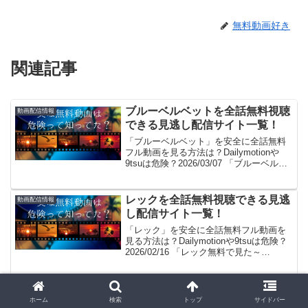
無料動画好き
関連記事
ブルーベルベットを全話無料視聴
動画配信情報
できる見逃し配信サイト一覧！
「ブルーベルベット」を安全に全話無料
フル動画を見る方法は？Dailymotionや
9tsuは危険？2026/03/07 「ブルーベルベ
ット無料で見た～い！」。見れるよ！(/・
ω・)/。GYAO!やパンドラはサービス終
了、dailymotio...
レックを全話無料視聴できる見逃
動画配信情報
し配信サイト一覧！
「レック」を安全に全話無料フル動画を
見る方法は？Dailymotionや9tsuは危険？
2026/02/16 「レック無料で見た～
い！」。見れるよ！(/・ω・)/。GYAO!や
パンドラはサービス終了、dailymotionや
YouTubeも...
真夜中ぱんチを全話無料視聴でき
動画配信情報
ホーム
検索
トップ
サイドバー
る見逃し配信サイト一覧！