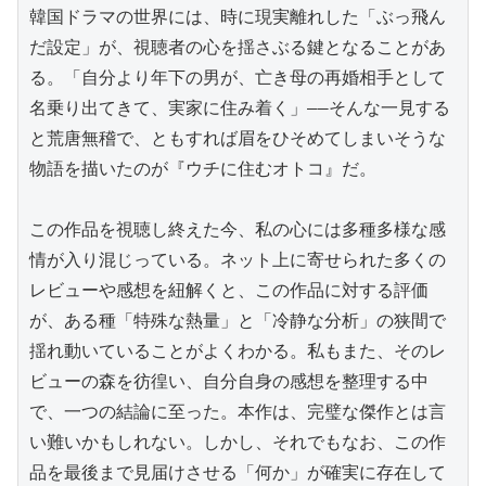
韓国ドラマの世界には、時に現実離れした「ぶっ飛ん
だ設定」が、視聴者の心を揺さぶる鍵となることがあ
る。「自分より年下の男が、亡き母の再婚相手として
名乗り出てきて、実家に住み着く」――そんな一見する
と荒唐無稽で、ともすれば眉をひそめてしまいそうな
物語を描いたのが『ウチに住むオトコ』だ。

この作品を視聴し終えた今、私の心には多種多様な感
情が入り混じっている。ネット上に寄せられた多くの
レビューや感想を紐解くと、この作品に対する評価
が、ある種「特殊な熱量」と「冷静な分析」の狭間で
揺れ動いていることがよくわかる。私もまた、そのレ
ビューの森を彷徨い、自分自身の感想を整理する中
で、一つの結論に至った。本作は、完璧な傑作とは言
い難いかもしれない。しかし、それでもなお、この作
品を最後まで見届けさせる「何か」が確実に存在して