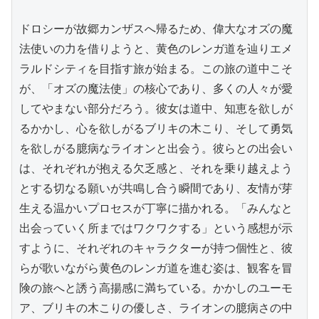
ドロシーが故郷カンザスへ帰るため、偉大なオズの魔
法使いの力を借りようと、黄色のレンガ道を辿りエメ
ラルドシティを目指す旅が始まる。この旅の道中こそ
が、「オズの魔法使」の核心であり、多くの人々が愛
してやまない部分だろう。彼女は道中、知恵を欲しが
るかかし、心を欲しがるブリキの木こり、そして勇気
を欲しがる臆病なライオンと出会う。彼らとの出会い
は、それぞれが抱える欠乏感と、それを乗り越えよう
とする切なる願いが共鳴し合う瞬間であり、友情が芽
生える温かいプロセスが丁寧に描かれる。「みんなと
出会っていく所まではワクワクする」という感想が示
すように、それぞれのキャラクターが持つ個性と、彼
らが歌いながら黄色のレンガ道を進む姿は、観客を冒
険の旅へと誘う高揚感に満ちている。かかしのユーモ
ア、ブリキの木こりの優しさ、ライオンの臆病さの中