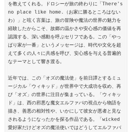
を教えてくれる。ドロシーが旅の終わりに「There's 
no place like home.（お家に勝るところはない
わ）」と呟く言葉は、旅の冒険や魔法の世界の魅力を
経験したからこそ、故郷の温かさや安心感の価値を再
認識する、深い感動を呼ぶセリフである。この「やっ
ぱり家が一番」というメッセージは、時代や文化を超
えて多くの人々に共感を呼び、安心感を与える普遍的
なテーマとして響き渡る。

近年では、この「オズの魔法使」を前日譚とするミュ
ージカル「ウィキッド」が世界中で大成功を収め、再
び「オズ」の世界に注目が集まっている。「ウィキッ
ド」は、西の邪悪な魔女エルファバの視点から物語を
描き、善悪の相対性や、いかにして彼女が悪者と見な
されるようになったかを探る作品である。「wicked
愛好家だけどオズの魔法使いではどうしてエルファバ