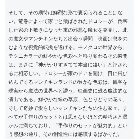
そして、その期待は鮮烈な形で裏切られることはな
い。竜巻によって家ごと飛ばされたドロシーが、倒壊
した家の下敷きになった東の邪悪な魔女を発見し、北
の魔女やマンチキンたちと出会う瞬間、映画は息をの
むような視覚的転換を遂げる。モノクロの世界から、
テクニカラーの鮮やかな色彩へと移り変わるその瞬間
は、まさに「神がかりすぎてて本当に凄い」と評され
るに相応しい。ドロシーが家のドアを開け、目に飛び
込んでくるマンチキンランドの豊かな色彩は、観客を
現実から魔法の世界へと誘う、映画史に残る魔法的な
演出である。鮮やかな緑の草原、色とりどりの花々、
そして奇妙で愛らしいマンチキンたちの住む家々。す
べてが手作りのセットとは思えないほどの精巧さと温
かみに満ちており、「手作りのセットが魅力的」とい
う感想の通り、その創造性には感嘆するばかりだ。
