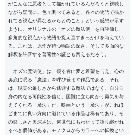
がこんなに悪者として描かれているんだろうと視聴し
ながら疑問に。色々調べてみると、各々の物語で描か
れてる視点が異なるからとのこと」という感想が示す
ように、オリジナルの「オズの魔法使」を再評価し、
多角的な視点から物語を捉え直すきっかけを与えてい
る。これは、原作が持つ物語の深さ、そして多面的な
解釈を許容する普遍性の証とも言えるだろう。

「オズの魔法使」は、観る者に夢と希望を与え、心の
奥底に眠る「魔法」を呼び覚ます作品である。それ
は、現実の厳しさから逃避する魔法ではなく、自分自
身の内なる可能性を信じ、困難に立ち向かう勇気を与
えてくれる「魔法」だ。映画という「魔法」がこれほ
どまでに良い方向に溢れている作品は稀有であり、そ
の楽しさと奥深さは、何世代にもわたって語り継がれ
るべき価値がある。モノクロからカラーへの転換とい