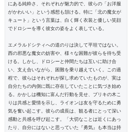
にある純粋さ、それぞれが魅力的で、彼らの「お洋服
がかわいい」という感想も頷ける。特に「北の魔女が
キュート」という言葉は、白く輝く衣装と優しい笑顔
でドロシーを導く彼女の姿をよく表している。

エメラルドシティへの道のりは決して平坦ではない。
西の邪悪な魔女の妨害や、様々な困難が彼らを待ち受
ける。しかし、ドロシーと仲間たちは互いに助け合
い、支え合いながら、困難を乗り越えていく。この過
程で、彼らはそれぞれが探し求めていたものが、実は
自分たちの内側に既に存在していたことに気づき始め
る。かかしは機知に富んだ行動を見せ、ブリキの木こ
りは共感と愛情を示し、ライオンは友を守るために勇
気を奮い起こす。彼らの成長は、観る者にとって深い
感動と共感を呼び起こす。「大切なことは近くにあっ
たり、自分にはないと思っていた『勇気』も本当は持