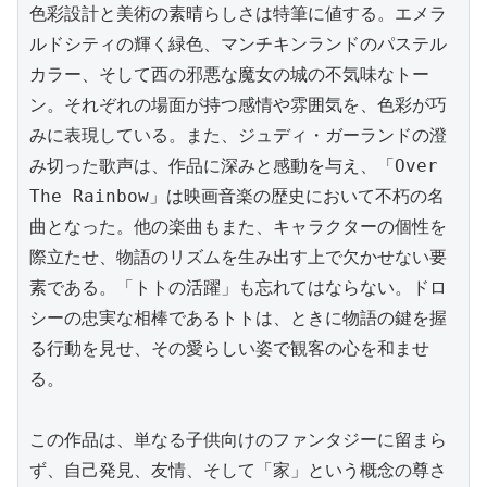
色彩設計と美術の素晴らしさは特筆に値する。エメラ
ルドシティの輝く緑色、マンチキンランドのパステル
カラー、そして西の邪悪な魔女の城の不気味なトー
ン。それぞれの場面が持つ感情や雰囲気を、色彩が巧
みに表現している。また、ジュディ・ガーランドの澄
み切った歌声は、作品に深みと感動を与え、「Over 
The Rainbow」は映画音楽の歴史において不朽の名
曲となった。他の楽曲もまた、キャラクターの個性を
際立たせ、物語のリズムを生み出す上で欠かせない要
素である。「トトの活躍」も忘れてはならない。ドロ
シーの忠実な相棒であるトトは、ときに物語の鍵を握
る行動を見せ、その愛らしい姿で観客の心を和ませ
る。

この作品は、単なる子供向けのファンタジーに留まら
ず、自己発見、友情、そして「家」という概念の尊さ