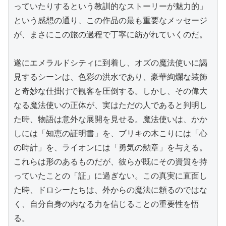
っていたりするという教訓的なストーリーが魅力的」
という感想の通り、この作品の最も重要なメッセージ
が、まさにこの旅の過程で丁寧に紡がれていくのだ。

遂にエメラルドシティに到着し、オズの魔法使いに謁
見するシーンは、色彩の洪水であり、豪華絢爛な装飾
と奇妙な仕掛けで観客を圧倒する。しかし、その偉大
なる魔法使いの正体が、実はただの人であると判明し
た時、物語は意外な展開を見せる。魔法使いは、かか
しには「知恵の証明書」を、ブリキの木こりには「心
の時計」を、ライオンには「勇気の勲章」を与える。
これらは形のあるものだが、彼らが既にその資質を持
っていたことの「証」に過ぎない。この真実に直面し
た時、ドロシーたちは、外からの魔法に頼るのではな
く、自分自身の内なる力を信じることの重要性を悟
る。
