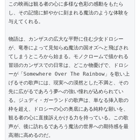
この映画は観る者の心に多様な色彩の感動をもたら
し、その記憶に鮮やかに刻まれる魔法のような体験を
与えてくれる。

物語は、カンザスの広大な平野に住む少女ドロシー
が、竜巻によって見知らぬ魔法の国オズへと飛ばされ
てしまうところから始まる。モノクロームで描かれる
冒頭のカンザスでの日常は、どこか物憂げで、ドロシ
ーが「Somewhere Over The Rainbow」を歌い上
げるその歌声には、現実への漠然とした不満と、その
先に広がるであろう夢への強い憧れが込められてい
る。ジュディ・ガーランドの歌声は、単なる挿入歌の
枠を超え、ドロシーの心の奥底にある純粋な願いを、
観る者の心に直接訴えかける力を持っている。この歌
声が、後に訪れるであろう魔法の世界への期待感を最
高潮に高めるのだ。
