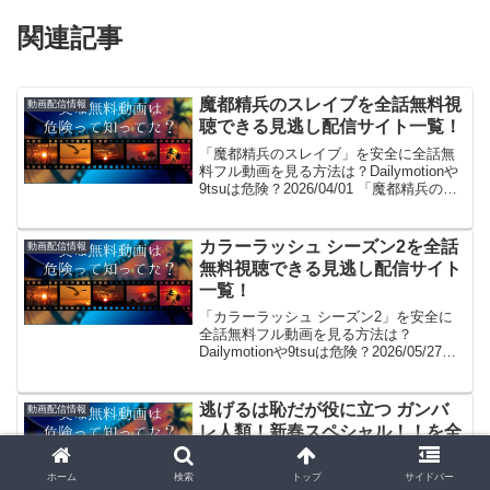
関連記事
魔都精兵のスレイブを全話無料視
動画配信情報
聴できる見逃し配信サイト一覧！
「魔都精兵のスレイブ」を安全に全話無
料フル動画を見る方法は？Dailymotionや
9tsuは危険？2026/04/01 「魔都精兵のス
レイブ無料で見た～い！」。見れるよ！
(/・ω・)/。GYAO!やパンドラはサービス
終了、dailymot...
カラーラッシュ シーズン2を全話
動画配信情報
無料視聴できる見逃し配信サイト
一覧！
「カラーラッシュ シーズン2」を安全に
全話無料フル動画を見る方法は？
Dailymotionや9tsuは危険？2026/05/27
「カラーラッシュ シーズン2無料で見た
～い！」。見れるよ！(/・ω・)/。GYAO!
やパンドラはサービス終了、...
逃げるは恥だが役に立つ ガンバ
動画配信情報
レ人類！新春スペシャル！！を全
話無料視聴できる見逃し配信サイ
ト一覧！
ホーム
検索
トップ
サイドバー
「逃げるは恥だが役に立つ ガンバレ人