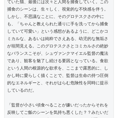
ていた猫、最後には次々と人間を捕食していく。この
捕食のシーンは、生々しく、視覚的な不快感を伴う。
しかし、不思議なことに、そのグロテスクさの中に
も、「ちゃんと教えられた通りに手を洗ってから捕食
していて可愛い」という感想があるように、どこかコ
ミカルな、あるいは純粋でさえある、幼児的な無垢さ
が垣間見える。このグロテスクさとコミカルさの絶妙
なバランスこそが、シュヴァンクマイエル監督の魔法
であり、観客を魅了し続ける要因となっている。食欲
という人間の根源的な欲求を、ここまで露悪的に、し
かし時に愛らしく描くことで、監督は生命の持つ圧倒
的なエネルギーと、それがはらむ危険性を同時に提示
しているのだ。

「監督が小さい頃食べることが嫌いだったからそれを
反映してご飯のシーンを気持ち悪くした？？みたいだ