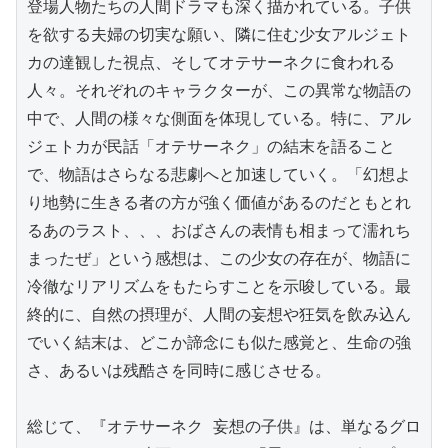
登場人物たちの人間ドラマも深く描かれている。子供
を欲する夫婦の切実な願い、隣に住む少女アルジェト
カの達観した視点、そしてオテサーネクに食われる
人々。それぞれのキャラクターが、この異常な物語の
中で、人間の様々な側面を体現している。特に、アル
ジェトカが民話「オテサーネク」の結末を語ること
で、物語はさらなる悲劇へと加速していく。「幻想よ
り地勢に生きる者の方が強く価値があるのだともとれ
るあのラスト、、、おばさんの表情も相まって濡れち
まったぜ」という感想は、この少女の存在が、物語に
冷徹なリアリズムをもたらすことを示唆している。最
終的に、自然の摂理が、人間の妄想や狂気を飲み込ん
でいく結末は、どこか諦念にも似た感覚と、生命の強
さ、あるいは残酷さを同時に感じさせる。

総じて、『オテサーネク 妄想の子供』は、単なるグロ