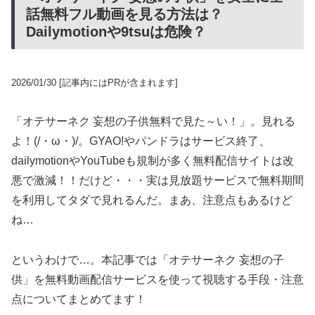
話無料フル動画を見る方法は？
Dailymotionや9tsuは危険？
2026/01/30
[記事内にはPRが含まれます]
「オテサーネク 妄想の子供無料で見た～い！」。見れる
よ！(/・ω・)/。GYAO!やパンドラはサービス終了、
dailymotionやYouTubeも規制が多く無料配信サイトは改
悪で激減！！だけど・・・実は見放題サービスで無料期間
を利用してタダで見れるんだ。まあ、注意点もあるけど
ね…
というわけで…。本記事では「オテサーネク 妄想の子
供」を無料動画配信サービスを使って視聴する手段・注意
点についてまとめてます！