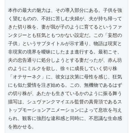
本作の最大の魅力は、その導入部分にある。子供を強
く望むものの、不妊に苦しむ夫婦が、夫が持ち帰って
きた切り株を、妻が我が子のように育てるというファ
ンタジーとも狂気ともつかない設定だ。この「妄想の
子供」というサブタイトルが示す通り、物語は現実と
非現実の境界を曖昧にしたまま進行する。最初こそ、
夫の忠告通りに処分しようとする妻だったが、赤ん坊
のようにミルクを欲し、徐々に成長していく切り株
「オテサーネク」に、彼女は次第に母性を感じ、狂気
にも似た愛情を注ぎ始める。この、無機物であるはず
の切り株が、あたかも生きているかのように振る舞う
描写は、シュヴァンクマイエル監督の真骨頂であるス
トップモーションアニメーションによって息吹を与え
られ、観客に強烈な違和感と同時に、不思議な生命感
を抱かせる。
