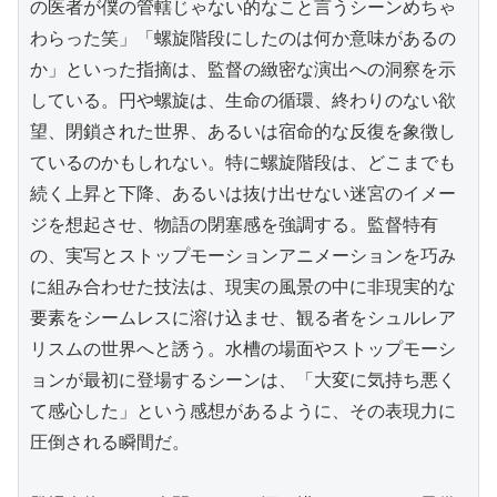
の医者が僕の管轄じゃない的なこと言うシーンめちゃ
わらった笑」「螺旋階段にしたのは何か意味があるの
か」といった指摘は、監督の緻密な演出への洞察を示
している。円や螺旋は、生命の循環、終わりのない欲
望、閉鎖された世界、あるいは宿命的な反復を象徴し
ているのかもしれない。特に螺旋階段は、どこまでも
続く上昇と下降、あるいは抜け出せない迷宮のイメー
ジを想起させ、物語の閉塞感を強調する。監督特有
の、実写とストップモーションアニメーションを巧み
に組み合わせた技法は、現実の風景の中に非現実的な
要素をシームレスに溶け込ませ、観る者をシュルレア
リスムの世界へと誘う。水槽の場面やストップモーシ
ョンが最初に登場するシーンは、「大変に気持ち悪く
て感心した」という感想があるように、その表現力に
圧倒される瞬間だ。
