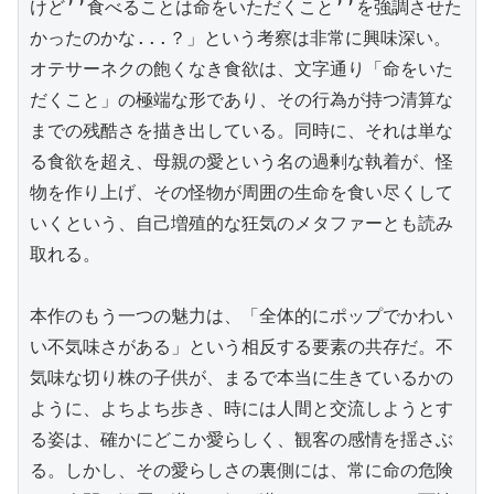
けど’’食べることは命をいただくこと’’を強調させた
かったのかな...？」という考察は非常に興味深い。
オテサーネクの飽くなき食欲は、文字通り「命をいた
だくこと」の極端な形であり、その行為が持つ清算な
までの残酷さを描き出している。同時に、それは単な
る食欲を超え、母親の愛という名の過剰な執着が、怪
物を作り上げ、その怪物が周囲の生命を食い尽くして
いくという、自己増殖的な狂気のメタファーとも読み
取れる。

本作のもう一つの魅力は、「全体的にポップでかわい
い不気味さがある」という相反する要素の共存だ。不
気味な切り株の子供が、まるで本当に生きているかの
ように、よちよち歩き、時には人間と交流しようとす
る姿は、確かにどこか愛らしく、観客の感情を揺さぶ
る。しかし、その愛らしさの裏側には、常に命の危険