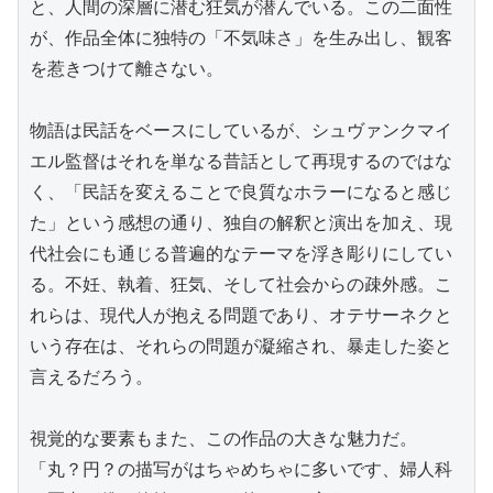
と、人間の深層に潜む狂気が潜んでいる。この二面性
が、作品全体に独特の「不気味さ」を生み出し、観客
を惹きつけて離さない。

物語は民話をベースにしているが、シュヴァンクマイ
エル監督はそれを単なる昔話として再現するのではな
く、「民話を変えることで良質なホラーになると感じ
た」という感想の通り、独自の解釈と演出を加え、現
代社会にも通じる普遍的なテーマを浮き彫りにしてい
る。不妊、執着、狂気、そして社会からの疎外感。こ
れらは、現代人が抱える問題であり、オテサーネクと
いう存在は、それらの問題が凝縮され、暴走した姿と
言えるだろう。

視覚的な要素もまた、この作品の大きな魅力だ。
「丸？円？の描写がはちゃめちゃに多いです、婦人科