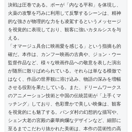
決戦は圧巻である。ポーが「内なる平和」を体現し、
火薬の攻撃を巧みに利用して反撃するシーンは、精神
的な強さが物理的な力をも凌駕するというメッセージ
を視覚的に表現しており、観客に強いカタルシスを与
える。

「オマージュ具合に映画愛を感じる」という指摘も的
確だ。本作は、カンフー映画の古典や、ジョン・ウー
監督作品など、様々な映画作品への敬意を表した演出
が随所に散りばめられている。それらは単なる模倣で
はなく、作品の世界観に溶け込み、物語の深みを増幅
させる役割を果たしている。また、ドリームワークス
のアニメーション技術と中国の伝統芸術が「上手くマ
ッチング」しており、色彩豊かで美しい映像は、観客
を視覚的にも魅了する。パンダ村の幻想的な描写や、
シェン大老の宮殿の豪華絢爛なデザインなど、細部に
至るまでこだわり抜かれた美術は、本作の芸術性の高