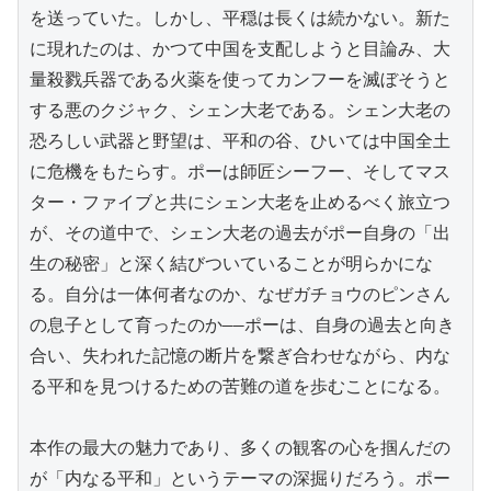
を送っていた。しかし、平穏は長くは続かない。新た
に現れたのは、かつて中国を支配しようと目論み、大
量殺戮兵器である火薬を使ってカンフーを滅ぼそうと
する悪のクジャク、シェン大老である。シェン大老の
恐ろしい武器と野望は、平和の谷、ひいては中国全土
に危機をもたらす。ポーは師匠シーフー、そしてマス
ター・ファイブと共にシェン大老を止めるべく旅立つ
が、その道中で、シェン大老の過去がポー自身の「出
生の秘密」と深く結びついていることが明らかにな
る。自分は一体何者なのか、なぜガチョウのピンさん
の息子として育ったのか——ポーは、自身の過去と向き
合い、失われた記憶の断片を繋ぎ合わせながら、内な
る平和を見つけるための苦難の道を歩むことになる。

本作の最大の魅力であり、多くの観客の心を掴んだの
が「内なる平和」というテーマの深掘りだろう。ポー