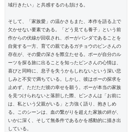
域行きたい」と共感するのも頷ける。

そして、「家族愛」の温かさもまた、本作を語る上で
欠かせない要素である。「どう見ても養子」という前
作からの伏線が回収され、ポーがパンダであることを
自覚する一方、育ての親であるガチョウのピンさんの
存在が、その愛の深さを際立たせる。ポーが自分のル
ーツを探る旅に出ることを知ったピンさんの心情は、
喜びと同時に、息子を失うかもしれないという深い悲
しみと不安で満ちている。しかし、彼はポーの探求を
止めず、ただただ彼の幸せを願う。ポーが本当の家族
を見つけられないと落胆した際、ピンさんは「お前に
は、私という父親がいる」と力強く語り、抱きしめ
る。このシーンは、血の繋がりを超えた家族の絆が、
いかに深く、そして無条件であるかを感動的に描き出
している。
