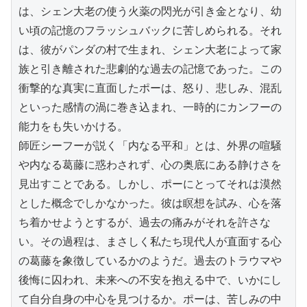
は、シェン大老の使う火薬の閃光が引き金となり、幼
い頃の記憶のフラッシュバックに苦しめられる。それ
は、彼がパンダの村で生まれ、シェン大老によって家
族と引き離された悲劇的な過去の記憶であった。この
衝撃的な真実に直面したポーは、怒り、悲しみ、混乱
といった感情の渦に巻き込まれ、一時的にカンフーの
能力をも失いかける。

師匠シーフーが説く「内なる平和」とは、外界の喧騒
や内なる葛藤に惑わされず、心の奥底にある静けさを
見出すことである。しかし、ポーにとってそれは漠然
とした概念でしかなかった。彼は瞑想を試み、心を落
ち着かせようとするが、過去の痛みがそれを許さな
い。その過程は、まさしく私たち現代人が直面する心
の葛藤を象徴しているかのようだ。過去のトラウマや
後悔に囚われ、未来への不安を抱える中で、いかにし
て自分自身の中心を見つけるか。ポーは、苦しみの中