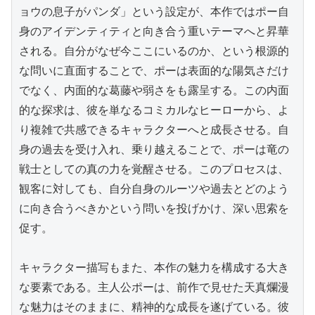
ョウの息子がパンダ」という設定が、本作ではポー自
身のアイデンティティと向き合う重いテーマへと昇華
される。自分がなぜ今ここにいるのか、という根源的
な問いに直面することで、ポーは表面的な陽気さだけ
でなく、内面的な葛藤や弱さをも露呈する。この内面
的な探求は、彼を単なるコミカルなヒーローから、よ
り複雑で共感できるキャラクターへと成長させる。自
身の過去を受け入れ、乗り越えることで、ポーは竜の
戦士としての真の力を覚醒させる。このプロセスは、
観客に対しても、自分自身のルーツや過去とどのよう
に向き合うべきかという問いを投げかけ、深い思索を
促す。

キャラクター描写もまた、本作の魅力を構成する大き
な要素である。主人公ポーは、前作で見せた天真爛漫
な魅力はそのままに、精神的な成長を遂げている。彼