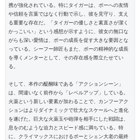
携が強化されている。特にタイガーは、ポーへの友情
や信頼を言葉ではなく行動で示し、彼を見守り、支え
る重要な存在だ。「タイガーの優しさと素直さが潔く
かっこいい」という感想が示すように、彼女の無口な
がらも深い愛情は、ポーの成長を促す大きな要因とな
っている。シーフー師匠もまた、ポーの精神的な成長
を導くメンターとして、その存在感を際立たせてい
る。

そして、本作の醍醐味である「アクションシーン」
は、間違いなく前作から「レベルアップ」している。
火薬という新しい要素が加わることで、カンフーアク
ションはよりダイナミックで壮大なスケールへと進化
を遂げた。巨大な火薬玉や砲弾を相手にした戦闘は、
息をのむような迫力とスピード感に満ちている。特
に、クライマックスにおけるポーとシェン大老の最終