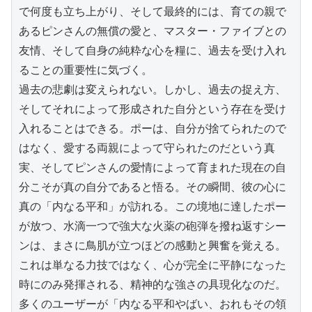
で何度も立ち上がり、そして最終的には、育ての親で
あるピンさんの無償の愛と、マスター・ファイブとの
友情、そして自身の純粋な心を糧に、過去を受け入れ
ることの重要性に気づく。

過去の悲劇は変えられない。しかし、過去の捉え方、
そしてそれによって形成された自分という存在を受け
入れることはできる。ポーは、自分が捨てられたので
はなく、愛する両親によって守られたのだという真
実、そしてピンさんの愛情によって育まれた現在の自
分こそが真の自分であると悟る。その瞬間、彼の心に
真の「内なる平和」が訪れる。この境地に達したポー
が放つ、水滴一つで強大な火薬の砲弾を撥ね返すシー
ンは、まさに鳥肌が立つほどの感動と興奮を覚える。
これは単なる力技ではなく、心が完全に平静になった
時にのみ発揮される、精神的な強さの具現化なのだ。
多くのユーザーが「内なる平和やばい、おれもその領