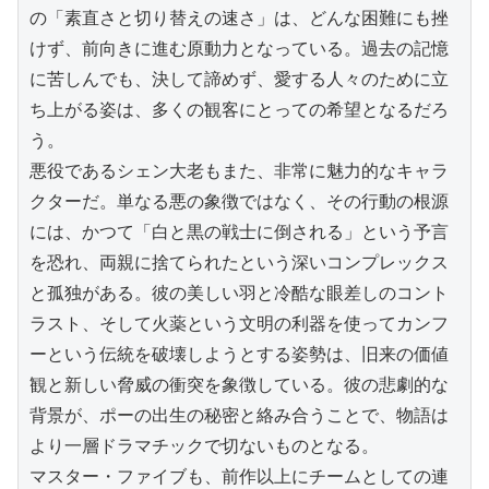
の「素直さと切り替えの速さ」は、どんな困難にも挫
けず、前向きに進む原動力となっている。過去の記憶
に苦しんでも、決して諦めず、愛する人々のために立
ち上がる姿は、多くの観客にとっての希望となるだろ
う。

悪役であるシェン大老もまた、非常に魅力的なキャラ
クターだ。単なる悪の象徴ではなく、その行動の根源
には、かつて「白と黒の戦士に倒される」という予言
を恐れ、両親に捨てられたという深いコンプレックス
と孤独がある。彼の美しい羽と冷酷な眼差しのコント
ラスト、そして火薬という文明の利器を使ってカンフ
ーという伝統を破壊しようとする姿勢は、旧来の価値
観と新しい脅威の衝突を象徴している。彼の悲劇的な
背景が、ポーの出生の秘密と絡み合うことで、物語は
より一層ドラマチックで切ないものとなる。

マスター・ファイブも、前作以上にチームとしての連