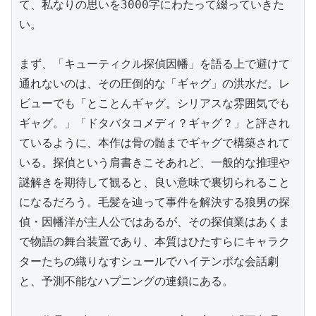
て、私なりの思いを3000字にわたって綴っていきた
い。

まず、「キューティクル探偵因幡」を語る上で避けて
通れないのは、その圧倒的な「ギャグ」の洪水だ。レ
ビューでも「とことんギャグ。シリアスな雰囲気でも
ギャグ。」「ドタバタコメディ？ギャグ？」と評され
ているように、本作は骨の髄までギャグで構築されて
いる。探偵という肩書きこそあれど、一般的な推理や
謎解きを期待して観ると、良い意味で裏切られること
になるだろう。毛髪を辿って事件を解決する狼男の探
偵・因幡洋が主人公ではあるが、その探偵業はあくま
で物語の舞台装置であり、本質はひたすらにキャラク
ターたちの織りなすシュールでハイテンポな会話劇
と、予測不能なハプニングの連鎖にある。
