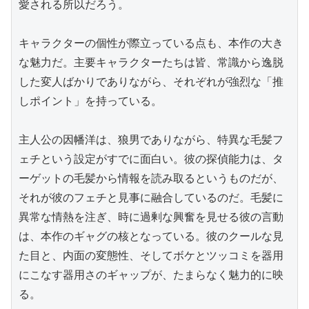
愛される所以だろう。

キャラクターの個性が際立っている点も、本作の大き
な魅力だ。主要キャラクターたちは皆、常識から逸脱
した変人ばかりでありながら、それぞれが強烈な「推
しポイント」を持っている。

主人公の因幡洋は、狼男でありながら、特異な毛髪フ
ェチという設定がすでに面白い。彼の探偵能力は、タ
ーゲットの毛髪から情報を読み取るというものだが、
それが彼のフェチと見事に融合しているのだ。毛髪に
異常な情熱を注ぎ、時に過剰な興奮を見せる彼の言動
は、本作のギャグの核となっている。彼のクールな見
た目と、内面の変態性、そしてボケとツッコミを器用
にこなす器用さのギャップが、たまらなく魅力的に映
る。
