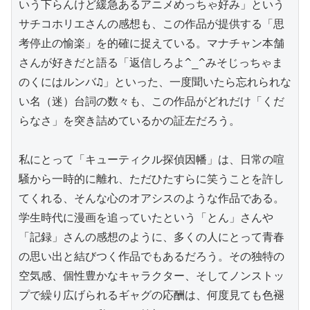
いう下らんけど緩急あるアニメめっちゃ好み」という
サチコホリエさんの感想も、この作品が提供する「思
考停止の愉楽」を的確に捉えている。マナチャン本舗
さんが好きだと語る「返信しろよ^_^みそじっちゃま
のくにはルンバ♫」といった、一度聞いたら忘れられな
い名（迷）台詞の数々も、この作品がどれだけ「くだ
らなさ」を突き詰めているかの証左だろう。

私にとって「キューティクル探偵因幡」は、日常の喧
騒から一時的に離れ、ただひたすらに笑うことを許し
てくれる、そんな心のオアシスのような作品である。
学生時代に漫画を追っていたという「とん」さんや
「記録」さんの感想のように、多くの人にとって青春
の思い出と結びつく作品でもあるだろう。その独特の
空気感、個性豊かなキャラクター、そしてノンストッ
プで繰り広げられるギャグの応酬は、何度見ても色褪