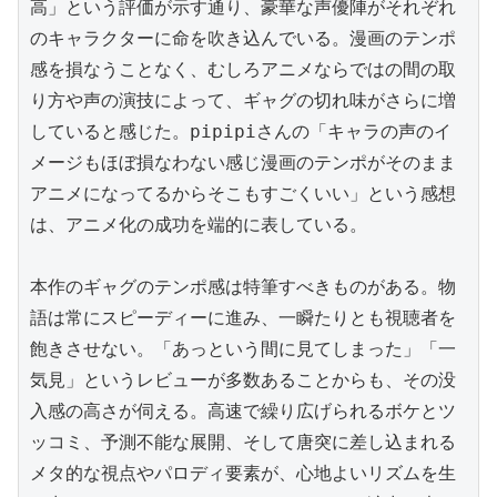
高」という評価が示す通り、豪華な声優陣がそれぞれ
のキャラクターに命を吹き込んでいる。漫画のテンポ
感を損なうことなく、むしろアニメならではの間の取
り方や声の演技によって、ギャグの切れ味がさらに増
していると感じた。pipipiさんの「キャラの声のイ
メージもほぼ損なわない感じ漫画のテンポがそのまま
アニメになってるからそこもすごくいい」という感想
は、アニメ化の成功を端的に表している。

本作のギャグのテンポ感は特筆すべきものがある。物
語は常にスピーディーに進み、一瞬たりとも視聴者を
飽きさせない。「あっという間に見てしまった」「一
気見」というレビューが多数あることからも、その没
入感の高さが伺える。高速で繰り広げられるボケとツ
ッコミ、予測不能な展開、そして唐突に差し込まれる
メタ的な視点やパロディ要素が、心地よいリズムを生