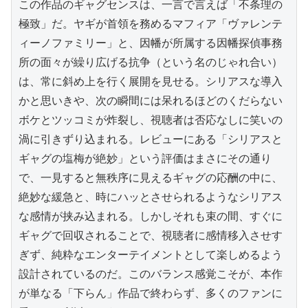
この作品のギャグセンスは、一言で言えば「不条理の
極致」だ。ヤギが首領を務めるマフィア「ヴァレンテ
ィーノファミリー」と、因幡が所属する因幡探偵事務
所の面々が繰り広げる抗争（という名のじゃれ合い）
は、常に斜め上を行く展開を見せる。シリアスな導入
かと思いきや、次の瞬間には呆れるほどのくだらない
ボケとツッコミが炸裂し、視聴者は否応なしに笑いの
渦に引きずり込まれる。レビューにある「シリアスと
ギャグの塩梅が絶妙」という評価はまさにその通り
で、一見すると無秩序に見えるギャグの応酬の中に、
絶妙な緩急と、時にハッとさせられるようなシリアス
な感情が挟み込まれる。しかしそれも束の間、すぐに
ギャグで回収されることで、視聴者に感情移入させす
ぎず、純粋なエンターテイメントとして楽しめるよう
設計されているのだ。このバランス感覚こそが、本作
が単なる「下らん」作品で終わらず、多くのファンに