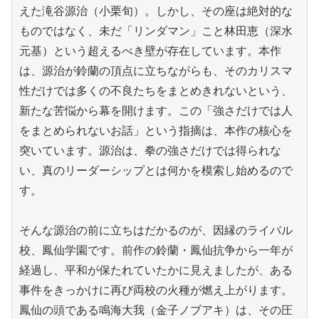
えた滝谷源治（小栗旬）。しかし、その座は絶対的な
ものではなく、未だ「リンダマン」こと林田恵（深水
元基）という超えるべき壁が存在しています。本作
は、源治が鈴蘭の頂点に立ちながらも、そのカリスマ
性だけでは多くの不良たちをまとめきれないという、
新たな苦悩から幕を開けます。この「強さだけでは人
をまとめられないお話」という指摘は、本作の核心を
突いています。源治は、拳の強さだけでは得られな
い、真のリーダーシップとは何かを模索し始めるので
す。

そんな源治の前に立ちはだかるのが、因縁のライバル
校、鳳仙学園です。前作の鈴蘭・鳳仙抗争から一年が
経過し、平和が保たれていたかに見えましたが、ある
事件をきっかけに再び両校の火種が燃え上がります。
鳳仙の頭である鳴海大我（金子ノブアキ）は、その圧