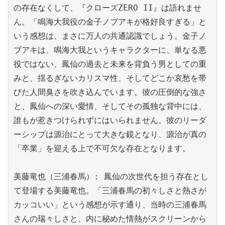
の存在なくして、『クローズZERO II』は語れませ
ん。「鳴海大我役の金子ノブアキが格好良すぎる」と
いう感想は、まさに万人の共通認識でしょう。金子ノ
ブアキは、鳴海大我というキャラクターに、単なる悪
役ではない、鳳仙の過去と未来を背負う男としての重
みと、揺るぎないカリスマ性、そしてどこか哀愁を帯
びた人間臭さを吹き込んでいます。彼の圧倒的な強さ
と、鳳仙への深い愛情、そしてその孤独な背中には、
誰もが惹きつけられずにはいられません。彼のリーダ
ーシップは源治にとって大きな鏡となり、源治が真の
「卒業」を迎える上で不可欠な存在となります。

美藤竜也（三浦春馬）: 鳳仙の次世代を担う存在とし
て登場する美藤竜也。「三浦春馬の初々しさと熱さが
カッコいい」という感想が示す通り、当時の三浦春馬
さんの瑞々しさと、内に秘めた情熱がスクリーンから