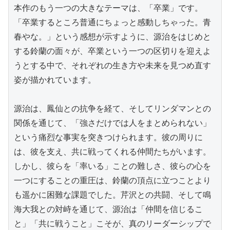
本作のもう一つの大きなテーマは、「卒業」です。
「卒業するところ普通にちょっと感動しちゃった。青
春やな。」という感想が示すように、源治をはじめと
する鈴蘭の面々が、卒業という一つの区切りを迎えよ
うとする中で、それぞれの生き方や未来を見つめ直す
姿が描かれています。

源治は、鳳仙との抗争を経て、そしてリンダマンとの
関係を通じて、「強さだけでは人をまとめられない」
という痛烈な事実を突きつけられます。彼の周りに
は、彼を支え、共に戦ってくれる仲間たちがいます。
しかし、彼らを「率いる」ことの難しさ、彼らの心を
一つにすることの重圧は、鈴蘭の頂点に立つことより
も遥かに困難な課題でした。芹沢との共闘、そして鳴
海大我との対峙を通じて、源治は「仲間を信じるこ
と」「共に戦うこと」こそが、真のリーダーシップで