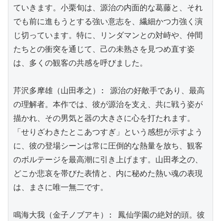
ていきます。小栗旬は、源治の内面的な葛藤と、それ
でも前に進もうとする強い意志を、繊細かつ力強く演
じ切っています。特に、リンダマンとの対峙や、仲間
たちとの衝突を通じて、己の未熟さを見つめ直す姿
は、多くの観客の共感を呼びました。

芹沢多摩雄（山田孝之）: 源治の好敵手であり、最高
の理解者。本作では、彼が源治を支え、共に戦う姿が
描かれ、その男気と器の大きさに心を打たれます。
「せりざわきたとこあつすぎ」という感想が示すよう
に、彼の登場シーンは常に圧倒的な熱量を放ち、観客
のボルテージを最高潮に引き上げます。山田孝之の、
どこか悲哀を帯びた表情と、内に秘めた熱い魂の表現
は、まさに唯一無二です。

鳴海大我（金子ノブアキ）: 鳳仙学園の絶対的頭。彼