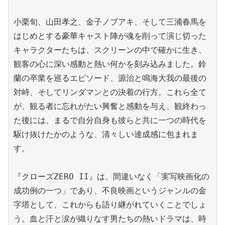
小栗旬、山田孝之、金子ノブアキ、そして三浦春馬を
はじめとする豪華キャスト陣が魂を削って演じ切った
キャラクターたちは、スクリーンの中で確かに生き、
観客の心に深い感動と熱い何かを刻み込みました。鈴
蘭の卒業を巡るエピソード、源治と鳴海大我の最後の
対峙、そしてリンダマンとの決着の行方。これら全て
が、観る者に忘れがたい興奮と感動を与え、観終わっ
た後には、まるで自分自身も彼らと共に一つの時代を
駆け抜けたかのような、清々しい達成感に包まれま
す。

『クローズZERO II』は、間違いなく「実写映画化の
成功例の一つ」であり、不良映画というジャンルの金
字塔として、これからも語り継がれていくことでしょ
う。血と汗と涙が織りなす男たちの熱いドラマは、時