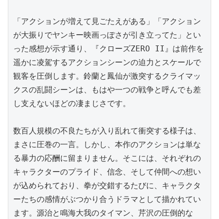
「アクションが増えて見ごたえがある」「アクション
が大振りでヤンキー映画っぽさが引き立ってた」とい
った感想が示す通り、『クローズZERO II』は前作を
遥かに凌駕するアクションシーンの迫力とスケールで
観客を圧倒します。鈴蘭と鳳仙が激突するクライマッ
クスの乱闘シーンは、もはや一つの戦争と呼んでも差
し支えないほどの凄まじさです。

数百人規模の不良たちが入り乱れて衝突する様子は、
まさに圧巻の一言。しかし、本作のアクションは単な
る暴力の応酬に留まりません。そこには、それぞれの
キャラクターのプライド、信念、そして仲間への想い
が込められており、拳が交錯するたびに、キャラクタ
ーたちの感情がぶつかり合うドラマとして描かれてい
ます。源治と鳴海大我のタイマン、芹沢の圧倒的な