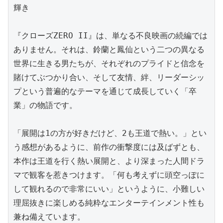
輝き

『クローズZERO II』は、単なる不良映画の続編では
ありません。それは、鈴蘭と鳳仙という二つの異なる
世界に生きる男たちが、それぞれのプライドと信念を
賭けてぶつかり合い、そして友情、絆、リーダーシッ
プという普遍的なテーマを通じて成長していく「卒
業」の物語です。

「展開は1の方が好きだけど、2も王道で熱い。」とい
う感想があるように、前作の衝撃度には及ばずとも、
本作は王道を行く熱い展開と、より深まった人間ドラ
マで観客を惹きつけます。「何も考えずに頭空っぽに
して観れるので非常にいい」というように、小難しい
理屈抜きに楽しめる純粋なエンターテインメント性も
兼ね備えています。
