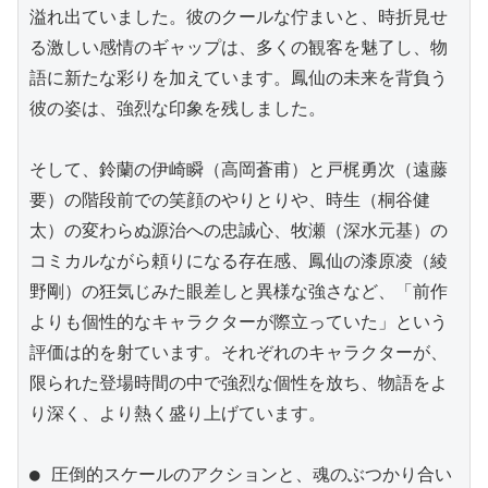
溢れ出ていました。彼のクールな佇まいと、時折見せ
る激しい感情のギャップは、多くの観客を魅了し、物
語に新たな彩りを加えています。鳳仙の未来を背負う
彼の姿は、強烈な印象を残しました。

そして、鈴蘭の伊崎瞬（高岡蒼甫）と戸梶勇次（遠藤
要）の階段前での笑顔のやりとりや、時生（桐谷健
太）の変わらぬ源治への忠誠心、牧瀬（深水元基）の
コミカルながら頼りになる存在感、鳳仙の漆原凌（綾
野剛）の狂気じみた眼差しと異様な強さなど、「前作
よりも個性的なキャラクターが際立っていた」という
評価は的を射ています。それぞれのキャラクターが、
限られた登場時間の中で強烈な個性を放ち、物語をよ
り深く、より熱く盛り上げています。

● 圧倒的スケールのアクションと、魂のぶつかり合い
