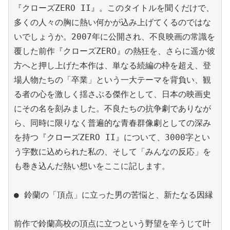
『クローズZERO II』。このタイトルを聞くだけで、
多くの人々の胸に熱い何かが込み上げてくるのではな
いでしょうか。2007年に公開され、不良映画の常識を
覆した前作『クローズZERO』の熱狂を、さらに遥か彼
方へと押し上げた本作は、単なる続編の枠を超え、登
場人物たちの「卒業」という一大テーマを背負い、観
る者の心を激しく揺さぶる傑作として、日本の映画史
にその名を刻みました。不良たちの抗争劇でありなが
ら、同時に限りなく普遍的な青春群像劇としての深み
を持つ『クローズZERO II』について、3000字とい
う字数に込められた私の、そして「みんなの反応」を
も巻き込んだ熱い想いをここに記します。

● 鈴蘭の「頂点」に立った男の苦悩と、新たなる因縁

前作で鈴蘭高校の頂点に立つという野望を辛うじて叶