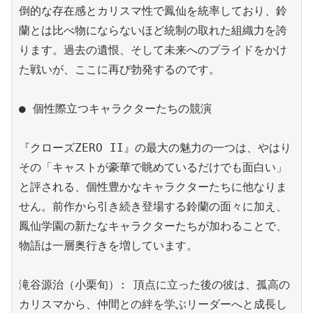
倒的な存在感とカリスマ性で鳳仙を統率しており、鈴
蘭とは比べ物にならないほど統制の取れた組織力を誇
ります。過去の遺恨、そして未来へのプライドをかけ
た戦いが、ここに再び勃発するのです。

● 個性際立つキャラクターたちの競演

『クローズZERO II』の最大の魅力の一つは、やはり
その「キャストが豪華で眺めているだけでも面白い」
と評される、個性豊かなキャラクターたちに他なりま
せん。前作から引き続き登場する鈴蘭の面々に加え、
鳳仙学園の新たなキャラクターたちが加わることで、
物語は一層奥行きを増しています。

滝谷源治（小栗旬）: 頂点に立った後の彼は、孤高の
カリスマから、仲間との絆を学ぶリーダーへと成長し