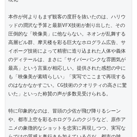
本作が何よりもまず観客の度肝を抜いたのは、ハリウ
ッドの潤沢な予算と最新VFX技術が創り出した、その
圧倒的な「映像美」に他ならない。ネオンが乱舞する
高層ビル群、摩天楼を彩る巨大なホログラム広告、サ
イボーグ技術によって精密に造り込まれた人体や義体
のディテールは、まさに「サイバーパンクな雰囲気が
最高」という言葉が相応しい。提供された感想の中に
も「映像美が素晴らしい」「実写でここまで再現する
のはなかなかすごい。CG技術のクオリティの高さに驚
いた」といった称賛の声が多数見受けられる。

特に印象的なのは、冒頭の少佐が飛び降りるシーン
や、都市上空を彩るホログラムのクジラなど、原作ア
ニメの象徴的なショットを忠実に再現しつつ、実写な
らではの質感と奥行きを加えている点だ。都市の雑