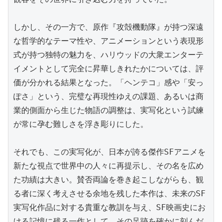
しかし、その一方で、原作『攻殻機動隊』が持つ深遠
な哲学的なテーマ性や、アニメーションという表現形
式が持つ独特の魅力を、ハリウッドの大衆エンターテ
イメントとして完全に昇華しきれたかについては、評
価が分かれる結果となった。「ヘンテコ」感や「安っ
ぽさ」という、完璧な再現性ゆえの課題、あるいは商
業的側面から生じた物語の調整は、実写化という試練
が常に孕む難しさを浮き彫りにした。

それでも、この実写化が、日本が誇る傑作SFアニメを
新たな視点で世界中の人々に再提示し、その名を広め
た功績は大きい。賛否両論を巻き起こしながらも、観
る者に深く考えさせる余地を残した本作は、未来のSF
実写化作品に対する貴重な教訓を与え、SF映画史にお
ける記憶に残る一作として、その足跡を確かに刻んだ