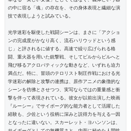
の中に宿る「魂」の存在を、その身体表現と繊細な演
技で表現しようと試みている。

光学迷彩を駆使した戦闘シーンは、まさに「アクショ
ンの完成度がかなり高く、流石ハリウッドという感
じ」と評されるに値する。高速で繰り広げられる格
闘、重火器を用いた銃撃戦、そしてビルからビルへと
飛び移るアクロバティックな動きなど、いずれも迫力
満点だ。特に、冒頭のテロリスト制圧作戦における光
学迷彩の解除と攻撃の連携は、原作アニメの象徴的な
シーンを彷彿とさせつつ、実写ならではの重量感と衝
撃を伴って表現されている。彼女が以前出演した映画
『ルーシー』でサイボーグ的な能力者として活躍した
経験も、少佐という役柄に深みと説得力を与える一因
となったに違いない。スカーレット・ヨハンソンは、
サイボーグとしての無機質さと、内面に秘めた人間性