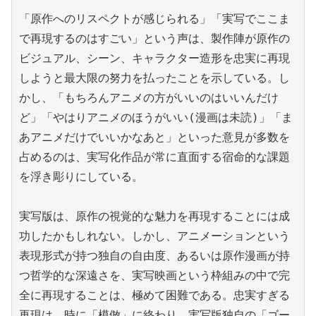
「原作へのリスペクトが感じられる」「実写でここま
で再現するのはすごい」という声は、製作陣が原作の
ビジュアル、シーン、キャラクター造形を忠実に再現
しようと最大限の努力を払ったことを示している。し
かし、「もちろんアニメの方がいいのはいいんだけ
ど」「やはりアニメのほうがいい(漫画は未読)」「ま
あアニメだけでいいかなあと」といった意見が多数を
占めるのは、実写化作品が常に直面する宿命的な課題
を浮き彫りにしている。

実写版は、原作の視覚的な魅力を再現することには成
功したかもしれない。しかし、アニメーションという
表現形式が持つ独自の自由度、あるいは原作漫画が持
つ哲学的な深遠さを、実写映画という枠組みの中で完
全に再現することは、極めて困難である。忠実すぎる
再現は、時に「模倣」に終わり、実写版独自の「ゴー