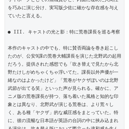
を巧みに演じ分け、実写版少佐に確かな存在感を与え
ていたと言える。

● III. キャストの光と影：特に荒巻課長を巡る考察

本作のキャストの中でも、特に賛否両論を巻き起こし
たのが、公安9課の荒巻大輔課長を演じた北野武の起用
だろう。提供された感想でも「吹き替えで見たから北
野たけしがめちゃくちゃ浮いてた。課長以外声優が一
緒なのはよかったけど」「荒巻がヤクザぽいのは北野
武節が出てる笑」といった声が見られる。確かに、ア
ニメ版の荒巻課長が持つ、落ち着いた風格と知的な印
象とは異なり、北野武が演じる荒巻は、より荒々し
く、ある種「ヤクザ」的な威圧感をまとっていた。特
に、彼の流暢な日本語が英語の台詞の中に挟み込まれ
る演出は、吹き替え版において際立った違和感を生ん