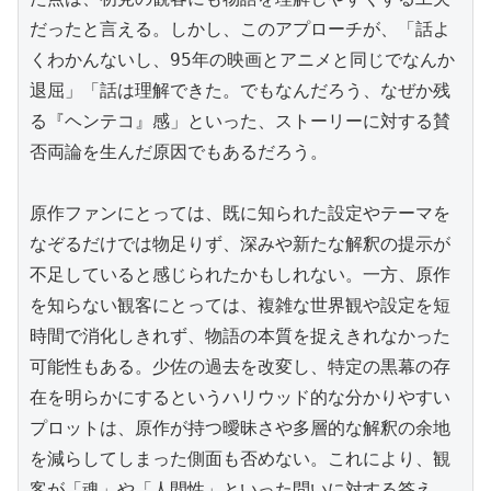
だったと言える。しかし、このアプローチが、「話よ
くわかんないし、95年の映画とアニメと同じでなんか
退屈」「話は理解できた。でもなんだろう、なぜか残
る『ヘンテコ』感」といった、ストーリーに対する賛
否両論を生んだ原因でもあるだろう。

原作ファンにとっては、既に知られた設定やテーマを
なぞるだけでは物足りず、深みや新たな解釈の提示が
不足していると感じられたかもしれない。一方、原作
を知らない観客にとっては、複雑な世界観や設定を短
時間で消化しきれず、物語の本質を捉えきれなかった
可能性もある。少佐の過去を改変し、特定の黒幕の存
在を明らかにするというハリウッド的な分かりやすい
プロットは、原作が持つ曖昧さや多層的な解釈の余地
を減らしてしまった側面も否めない。これにより、観
客が「魂」や「人間性」といった問いに対する答え