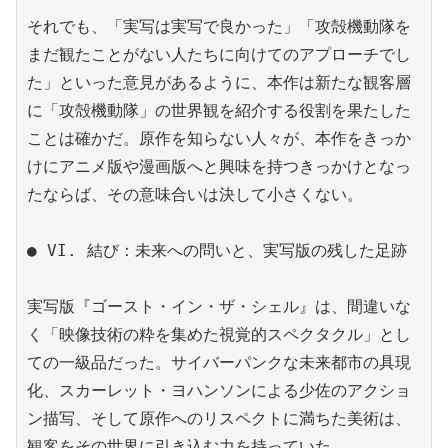
それでも、「実写は実写で良かった」「攻殻機動隊を
まだ観たことがない人たちに向けてのアプローチでし
た」といった意見があるように、本作は新たな観客層
に「攻殻機動隊」の世界観を紹介する役割を果たした
ことは確かだ。原作を知らない人々が、本作をきっか
けにアニメ版や漫画版へと興味を持つきっかけとなっ
たならば、その意味合いは決して小さくない。

● VI. 結び：未来への問いと、実写版の残した足跡

実写版『ゴースト・イン・ザ・シェル』は、間違いな
く「映像技術の粋を集めた視覚的スペクタクル」とし
ての一級品だった。サイバーパンクな未来都市の具現
化、スカーレット・ヨハンソンによる少佐のアクショ
ン描写、そして原作へのリスペクトに満ちた美術は、
観客をその世界に引き込む力を持っていた。
