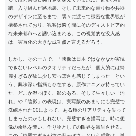
踏、入り組んだ路地裏、そして未来的な乗り物や兵器
のデザインに至るまで、隅々に渡って緻密な世界観が
構築されており、観客は瞬く間にそのディストピア的
な未来都市へと誘い込まれる。この視覚的な没入感
は、実写化の大きな成功点と言えるだろう。

しかし、その一方で、「映像は日本ではなかなか実現
できないレベルのクオリティだったが、個人的には綺
麗すぎるが故に少し安っぽさも感じてしまった」とい
う、興味深い指摘も存在する。原作アニメが持ってい
た、どこか湿っぽく、影のある、そして生々しい「汚
れ」や「陰影」の表現は、実写版のあまりにも完璧で
洗練されたCGによって、ある種のリアリティを失って
しまったのかもしれない。完璧すぎる描写は、時に想
像の余地を奪い、作り物としての限界を露呈させる。
この「綺麗すぎるが故の安っぽさ」という感覚は、単