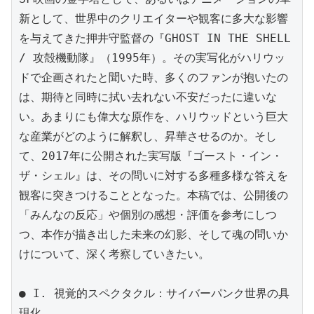
新として、世界中のクリエイターや観客に多大な影響
を与えてきた押井守監督の『GHOST IN THE SHELL 
/ 攻殻機動隊』（1995年）。その実写化がハリウッ
ドで企画されたと聞いた時、多くのファンが抱いたの
は、期待と同時に拭い去れない不安だったに違いな
い。あまりにも偉大な原作を、ハリウッドという巨大
な産業がどのように解釈し、昇華させるのか。そし
て、2017年に公開された実写版『ゴースト・イン・
ザ・シェル』は、その問いに対する多種多様な答えを
観客に突きつけることとなった。本稿では、公開後の
「みんなの反応」や個別の感想・評価を参考にしつ
つ、本作が描き出した未来の幻影、そして魂の問いか
けについて、深く考察していきたい。

● I. 視覚的スペクタクル：サイバーパンク世界の具
現化
