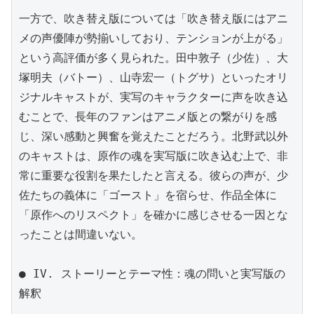
一方で、吹き替え版については「吹き替え版にはアニ
メの声優陣が勢揃いしており、テンションが上がる」
という高評価が多く見られた。田中敦子（少佐）、大
塚明夫（バトー）、山寺宏一（トグサ）といったオリ
ジナルキャストが、実写のキャラクターに声を吹き込
むことで、長年のファンはアニメ版との繋がりを感
じ、深い感動と興奮を覚えたことだろう。北野武以外
のキャストは、原作の魂を実写版に吹き込む上で、非
常に重要な役割を果たしたと言える。彼らの声が、少
佐たちの義体に「ゴースト」を宿らせ、作品全体に
「原作へのリスペクト」を確かに感じさせる一因とな
ったことは間違いない。

● IV. ストーリーとテーマ性：魂の問いと実写版の
解釈
