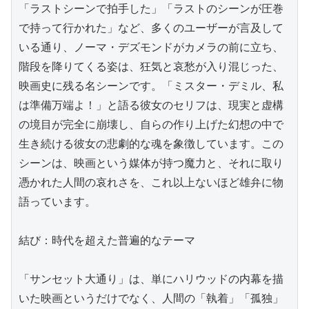
「ラストシーンで拍手した」「ラストのシーンが圧巻
で持って行かれた」など、多くのユーザーが言及して
いる通り、ノーマ・デズモンドがカメラの前に立ち、
階段を降りてくる姿は、狂気と哀愁が入り混じった、
映画史に残る名シーンです。「ミスター・デミル、私
は準備万端よ！」と語る彼女のセリフは、現実と虚構
の境目が完全に崩壊し、自らの作り上げた幻想の中で
生き続ける彼女の悲劇的な魂を象徴しています。この
シーンは、映画という媒体が持つ魔力と、それに取り
憑かれた人間の哀れさを、これ以上ないほど雄弁に物
語っています。

結び：時代を超えた普遍的なテーマ

「サンセット大通り」は、単にハリウッドの内幕を描
いた映画というだけでなく、人間の「執着」「孤独」