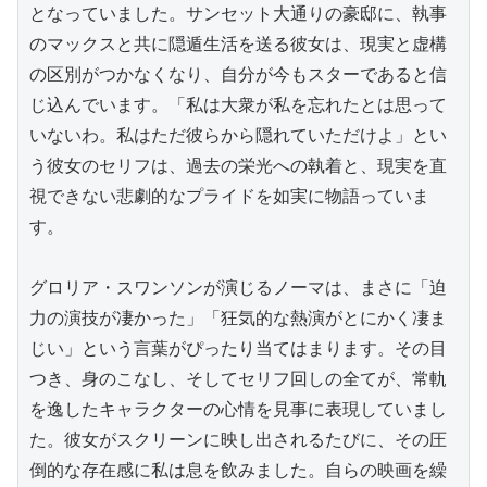
となっていました。サンセット大通りの豪邸に、執事
のマックスと共に隠遁生活を送る彼女は、現実と虚構
の区別がつかなくなり、自分が今もスターであると信
じ込んでいます。「私は大衆が私を忘れたとは思って
いないわ。私はただ彼らから隠れていただけよ」とい
う彼女のセリフは、過去の栄光への執着と、現実を直
視できない悲劇的なプライドを如実に物語っていま
す。

グロリア・スワンソンが演じるノーマは、まさに「迫
力の演技が凄かった」「狂気的な熱演がとにかく凄ま
じい」という言葉がぴったり当てはまります。その目
つき、身のこなし、そしてセリフ回しの全てが、常軌
を逸したキャラクターの心情を見事に表現していまし
た。彼女がスクリーンに映し出されるたびに、その圧
倒的な存在感に私は息を飲みました。自らの映画を繰