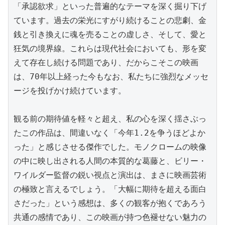
「承認欲求」といった普遍的なテーマを深く掘り下げ
ています。過去の栄光にすがり続けることの悲劇、金
銭と引き換えに魂を売ることの虚しさ、そして、愛と
狂気の境界線。これらは現代社会においても、形を変
えて存在し続ける問題であり、だからこそこの映画
は、70年以上経った今もなお、私たちに強烈なメッセ
ージを投げかけ続けています。

観る前の期待値を軽々と超え、私の心を深く揺さぶっ
たこの作品は、間違いなく「今年1.2を争うほどよか
った」と感じさせる傑作でした。モノクロームの映像
の中に映し出される人間の本質的な葛藤と、ビリー・
ワイルダー監督の鋭い視点と演出は、まさに映画芸術
の極致と言えるでしょう。「大幅に期待を超える面白
さだった」という感想は、多くの観客が抱くであろう
共通の感情であり、この映画が持つ色褪せない魅力の