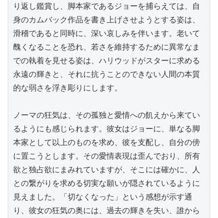
り返し鑑賞し、脚本家であるジョーを捕らえては、自
身のカムバック作品を書き上げさせようとする姿は、
滑稽であると同時に、深い哀しみを伴います。老いて
醜くなることを恐れ、若さを維持するために異常なま
での執着を見せる姿は、ハリウッドがスターに求める
永遠の輝きと、それに抗うことのできない人間の本質
的な弱さを浮き彫りにします。

ノーマの狂気は、その孤独と愛情への飢えから来てい
るようにも感じられます。彼女はジョーに、単なる脚
本家として以上のものを求め、彼を支配し、自分の傍
に置こうとします。その愛情表現は歪んでおり、所有
欲と独占欲にまみれていますが、そこには確かに、人
との繋がりを求める切実な願いが隠されているように
見えました。「切なくなった」という感想が示す通
り、彼女の狂気の奥には、過去の輝きを失い、誰から