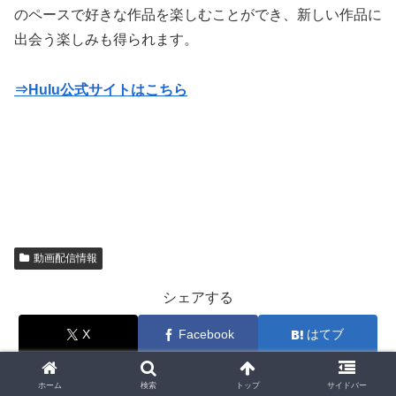
のペースで好きな作品を楽しむことができ、新しい作品に
出会う楽しみも得られます。
⇒Hulu公式サイトはこちら
動画配信情報
シェアする
X
Facebook
はてブ
LINE
Pinterest
コピー
ホーム
検索
トップ
サイドバー