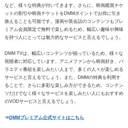
など、様々な特典が付いてきます。さらに、映画鑑賞チケ
ットの割引や映画チケットをDMMポイントでお得に引き
換えることも可能です。漫画や英会話のコンテンツもプレ
ミアム会員限定で無料で楽しめるため、幅広い趣味や興味
を持つ人にとっては魅力的なサービスと言えるでしょう。
DMM TVは、幅広いコンテンツが揃っているため、様々な
視聴者に対応しています。アニメファンから映画好き、バ
ラエティ番組を楽しみたい人まで、多くの人々が楽しめる
サービスと言えるでしょう。また、DMMの特典を利用す
ることで、さらに多彩な楽しみ方ができるため、コンテン
ツだけでなく様々なサービスを楽しみたい人にもおすすめ
のVODサービスと言えるでしょう。
⇒
DMMプレミアム公式サイトはこちら