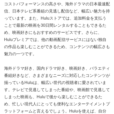
コストパフォーマンスの高さや、海外ドラマの日本最速配
信、日本テレビ系番組の見逃し配信など、幅広い魅力を持
っています。また、Huluストアでは、追加料金を支払う
ことで最新の映画を30日間レンタルすることもできるた
め、映画好きにもおすすめのサービスです。さらに、
Huluプレミアでは、他の動画配信サービスにはない独自
の作品も楽しむことができるため、コンテンツの幅広さも
魅力の一つです。
海外ドラマ好き、国内ドラマ好き、映画好き、バラエティ
番組好きなど、さまざまなニーズに対応したコンテンツが
揃っているHuluは、幅広い世代の視聴者に愛されていま
す。テレビで見逃してしまった番組や、映画館で見逃して
しまった映画も、Huluで後から楽しむことができるた
め、忙しい現代人にとっても便利なエンターテイメントプ
ラットフォームと言えるでしょう。Huluを使えば、自分