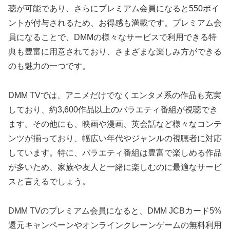
聴が可能であり、さらにプレミアム会員になると550ポイ
ントが付与されるため、お得感も満載です。プレミアム会
員になることで、DMMの様々なサービスで利用できる特
典も豊富に用意されており、さまざまな楽しみ方ができる
のも魅力の一つです。
DMM TVでは、アニメだけでなくエンタメ系の作品も充実
しており、約3,600作品以上のバラエティ番組が視聴でき
ます。その他にも、映画や漫画、英会話など様々なコンテ
ンツが揃っており、幅広い年代やジャンルの視聴者に対応
しています。特に、バラエティ番組は豊富で楽しめる作品
が多いため、家族や友人と一緒に楽しむのに最適なサービ
スと言えるでしょう。
DMM TVのプレミアム会員になると、DMM JCBカード5%
還元キャンペーンやオンラインクレーンゲームの無料利用