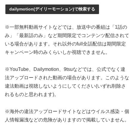
dailymotion(デイリーモーション)で検索する
※一部無料動画サイトなどでは、放送中の番組は「1話の
み」「最新話のみ」など期間限定でコンテンツ配信されて
いる場合があります。それ以外のfull全話配信は期間限定
キャンペーン時のみくらいしか視聴できません。
※YouTube、Dailymotion、9tsuなどでは、公式でなく違
法アップロードされた動画の場合があります。このような
違法動画は視聴しないようにしてください(いずれ削除さ
れるものと思われます)。
※海外の違法アップロードサイトなどはウイルス感染・個
人情報漏洩などの危険がありますので掲載していません。