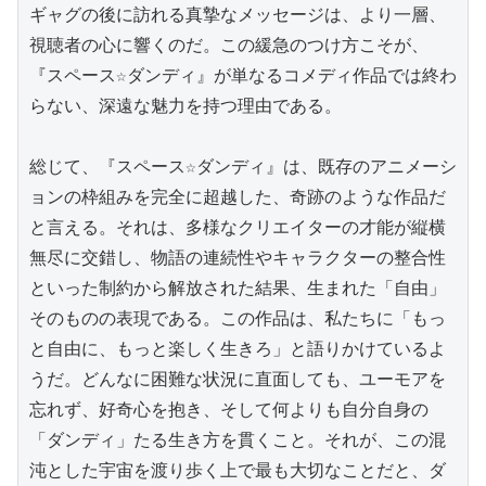
ギャグの後に訪れる真摯なメッセージは、より一層、
視聴者の心に響くのだ。この緩急のつけ方こそが、
『スペース☆ダンディ』が単なるコメディ作品では終わ
らない、深遠な魅力を持つ理由である。

総じて、『スペース☆ダンディ』は、既存のアニメーシ
ョンの枠組みを完全に超越した、奇跡のような作品だ
と言える。それは、多様なクリエイターの才能が縦横
無尽に交錯し、物語の連続性やキャラクターの整合性
といった制約から解放された結果、生まれた「自由」
そのものの表現である。この作品は、私たちに「もっ
と自由に、もっと楽しく生きろ」と語りかけているよ
うだ。どんなに困難な状況に直面しても、ユーモアを
忘れず、好奇心を抱き、そして何よりも自分自身の
「ダンディ」たる生き方を貫くこと。それが、この混
沌とした宇宙を渡り歩く上で最も大切なことだと、ダ