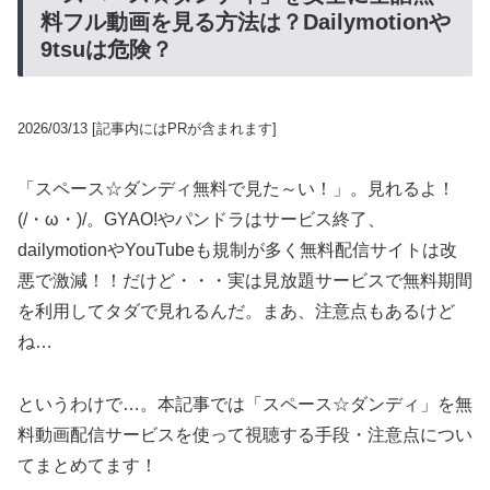
料フル動画を見る方法は？Dailymotionや
9tsuは危険？
2026/03/13
[記事内にはPRが含まれます]
「スペース☆ダンディ無料で見た～い！」。見れるよ！
(/・ω・)/。GYAO!やパンドラはサービス終了、
dailymotionやYouTubeも規制が多く無料配信サイトは改
悪で激減！！だけど・・・実は見放題サービスで無料期間
を利用してタダで見れるんだ。まあ、注意点もあるけど
ね…
というわけで…。本記事では「スペース☆ダンディ」を無
料動画配信サービスを使って視聴する手段・注意点につい
てまとめてます！