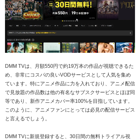
DMM TVは、月額550円で約19万本の作品が視聴できるた
め、非常にコスパの良いVODサービスとして人気を集め
ています。特にアニメ作品に力を入れており、アニメ配信
で見放題の作品数は他の有名なサブスクサービスとほぼ同
等であり、新作アニメカバー率100%を目指しています。
このように、アニメファンにとっては必見の配信サービス
と言えるでしょう。
DMM TVに新規登録すると、30日間の無料トライアル視