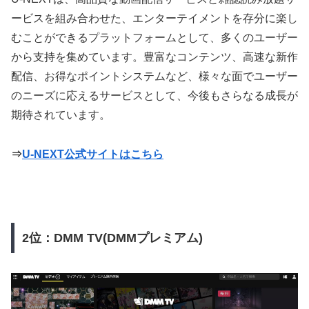
ービスを組み合わせた、エンターテイメントを存分に楽し
むことができるプラットフォームとして、多くのユーザー
から支持を集めています。豊富なコンテンツ、高速な新作
配信、お得なポイントシステムなど、様々な面でユーザー
のニーズに応えるサービスとして、今後もさらなる成長が
期待されています。
⇒
U-NEXT公式サイトはこちら
2位：DMM TV(DMMプレミアム)