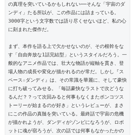
の真理を突いているかもしれない──そんな「宇宙のダ
ンディ」たる所以が、この作品には詰まっている。
3000字という文字数では語り尽くせないほど、私の心
に刻まれた傑作だ。

まず、本作を語る上で欠かせないのが、その根幹をな
す「自由奔放な1話完結型」というスタイルだろう。一
般的なアニメ作品では、壮大な物語が縦軸を貫き、登
場人物の成長や変化が描かれるのが常だ。しかし『ス
ペース☆ダンディ』は、その常識を華麗に、そして豪快
に打ち破ってみせる。「毎話豪快なラストで次どうな
るんだ？？って次回みると何事もなくまたポンコツス
トーリーが始まるのが好き」というレビューが、まさ
にこの作品の真髄を突いている。最終話で宇宙の危機
が描かれようが、ダンディがゾンビになろうが、ロボ
ットに魂が宿ろうが、次の話では何事もなかったかの