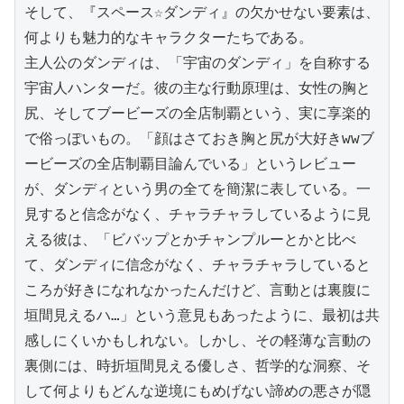
そして、『スペース☆ダンディ』の欠かせない要素は、
何よりも魅力的なキャラクターたちである。

主人公のダンディは、「宇宙のダンディ」を自称する
宇宙人ハンターだ。彼の主な行動原理は、女性の胸と
尻、そしてブービーズの全店制覇という、実に享楽的
で俗っぽいもの。「顔はさておき胸と尻が大好きwwブ
ービーズの全店制覇目論んでいる」というレビュー
が、ダンディという男の全てを簡潔に表している。一
見すると信念がなく、チャラチャラしているように見
える彼は、「ビバップとかチャンプルーとかと比べ
て、ダンディに信念がなく、チャラチャラしていると
ころが好きになれなかったんだけど、言動とは裏腹に
垣間見えるハ…」という意見もあったように、最初は共
感しにくいかもしれない。しかし、その軽薄な言動の
裏側には、時折垣間見える優しさ、哲学的な洞察、そ
して何よりもどんな逆境にもめげない諦めの悪さが隠