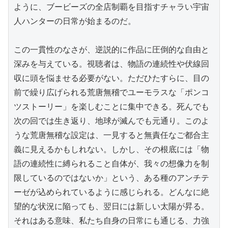
ように、ブービーズの全店制覇を目指すチャラい宇宙
人ハンターの日常が始まるのだ。

この一貫性のなさが、逆説的に作品に圧倒的な自由と
深みを与えている。視聴者は、物語の連続性や伏線回
収に頭を悩ませる必要がない。ただひたすらに、目の
前で繰り広げられる荒唐無稽でユーモラスな「ポンコ
ツストーリー」を楽しむことに集中できる。死んでも
次の回では生き返り、地球が滅んでも元通り。このよ
うな荒唐無稽な設定は、一見すると無責任なご都合主
義に見えるかもしれない。しかし、その根底には「物
語の連続性に縛られること自体が、我々の想像力を制
限しているのではないか」という、ある種のアンチテ
ーゼが込められているように感じられる。どんなに絶
望的な状況に陥っても、翌日には新しい太陽が昇る。
それはある意味、私たち自身の日常にも通じる、力強