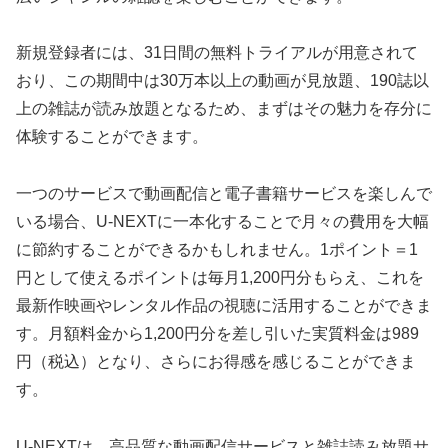
新規登録者には、31日間の無料トライアルが用意されて
おり、この期間中は30万本以上の動画が見放題、190誌以
上の雑誌が読み放題となるため、まずはその魅力を存分に
体験することができます。
一つのサービスで動画配信と電子書籍サービスを楽しんで
いる場合、U-NEXTに一本化することで月々の費用を大幅
に節約することができるかもしれません。1ポイント＝1
円として使えるポイントは毎月1,200円分もらえ、これを
最新作映画やレンタル作品の視聴に活用することができま
す。月額料金から1,200円分を差し引いた実質料金は989
円（税込）となり、さらにお得感を感じることができま
す。
U-NEXTは、高品質な動画配信サービスと雑誌読み放題サ