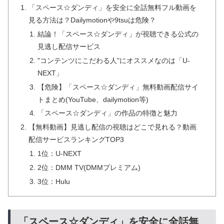
「スペース☆ダンディ」を安全に全話無料フル動画を
見る方法は？Dailymotionや9tsuは危険？
結論！「スペース☆ダンディ」が視聴できる公式の
見逃し配信サービス
"コンテンツにこだわる人"にオススメなのは「U-
NEXT」
【危険】「スペース☆ダンディ」無料動画配信サイ
トまとめ(YouTube、dailymotion等)
「スペース☆ダンディ」の作品の特徴と魅力
【無料動画】見逃し配信の視聴はどこで見れる？動画
配信サービスランキングTOP3
1位：U-NEXT
2位：DMM TV(DMMプレミアム)
3位：Hulu
「スペース☆ダンディ」を安全に全話無