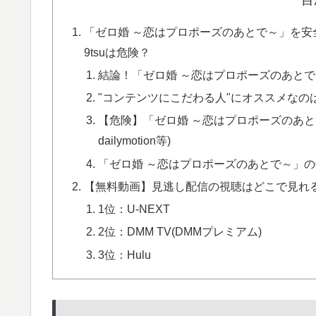
「ゼロ婚 ～恋はプロポーズのあとで～」を安全に
9tsuは危険？
結論！「ゼロ婚 ～恋はプロポーズのあと
"コンテンツにこだわる人"にオススメなのは
【危険】「ゼロ婚 ～恋はプロポーズのあとで
dailymotion等)
「ゼロ婚 ～恋はプロポーズのあとで～」
【無料動画】見逃し配信の視聴はどこで見れる
1位：U-NEXT
2位：DMM TV(DMMプレミアム)
3位：Hulu