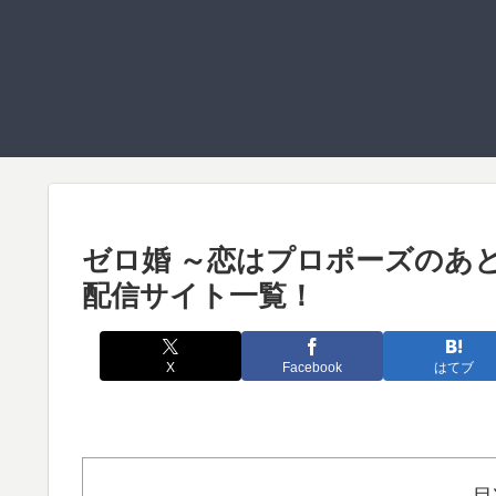
ゼロ婚 ～恋はプロポーズのあ
配信サイト一覧！
X
Facebook
はてブ
目