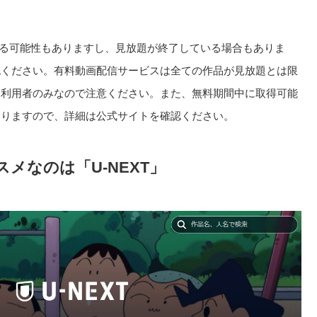
る可能性もありますし、見放題が終了している場合もありま
認ください。有料動画配信サービスは全ての作品が見放題とは限
回利用者のみなので注意ください。また、無料期間中に取得可能
ありますので、詳細は公式サイトを確認ください。
メなのは「U-NEXT」