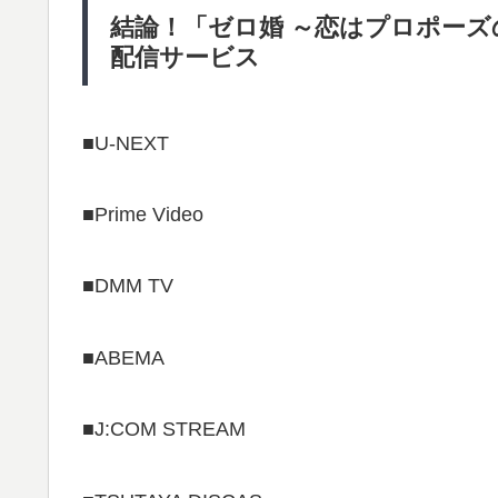
結論！「ゼロ婚 ～恋はプロポー
配信サービス
■U-NEXT
■Prime Video
■DMM TV
■ABEMA
■J:COM STREAM