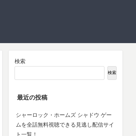
検索
検索
最近の投稿
シャーロック・ホームズ シャドウ ゲー
ムを全話無料視聴できる見逃し配信サイ
ト一覧！