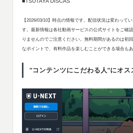
■TSUTAYA DISCAS
【
2026/03/10
】時点の情報です。配信状況は変わってい
す。最新情報は各社動画サービスの公式サイトをご確
りませんのでご注意ください。無料期間があるのは初
なポイントで、有料作品を楽しむことができる場合も
"コンテンツにこだわる人"にオスス