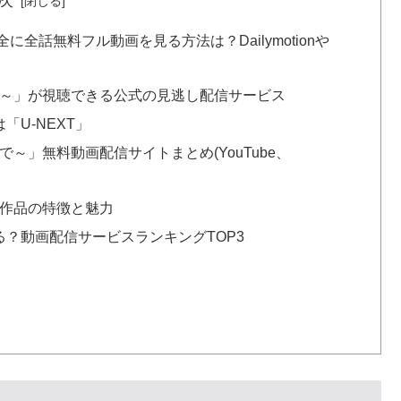
全話無料フル動画を見る方法は？Dailymotionや
で～」が視聴できる公式の見逃し配信サービス
「U-NEXT」
～」無料動画配信サイトまとめ(YouTube、
の作品の特徴と魅力
？動画配信サービスランキングTOP3