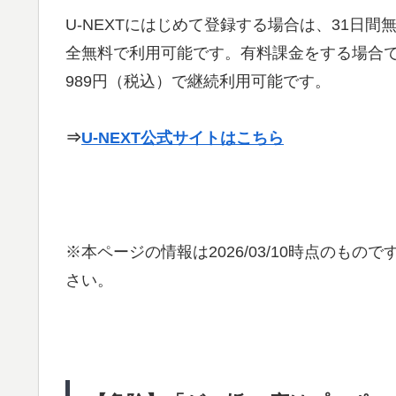
U-NEXTにはじめて登録する場合は、31日
全無料で利用可能です。有料課金をする場合で
989円（税込）で継続利用可能です。
⇒
U-NEXT公式サイトはこちら
※本ページの情報は
2026/03/10
時点のものです
さい。