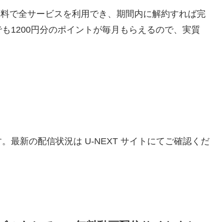
間無料で全サービスを利用でき、期間内に解約すれば完
も1200円分のポイントが毎月もらえるので、実質
。最新の配信状況は U-NEXT サイトにてご確認くだ