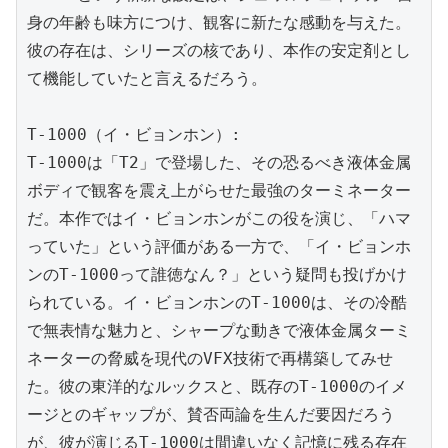
身の年齢も味方につけ、観客に新たな感動を与えた。
彼の存在は、シリーズの核であり、本作の安定剤とし
て機能していたと言えるだろう。

T-1000（イ・ビョンホン）:

T-1000は「T2」で登場した、その恐るべき液体金属
ボディで観客を震え上がらせた最強のターミネーター
だ。本作ではイ・ビョンホンがこの役を演じ、「ハマ
っていた」という評価がある一方で、「イ・ビョンホ
ンのT-1000って誰徳なん？」という疑問も投げかけ
られている。イ・ビョンホンのT-1000は、その冷酷
で無表情な魅力と、シャープな動きで液体金属ターミ
ネーターの脅威を現代のVFX技術で再構築してみせ
た。彼の東洋的なルックスと、既存のT-1000のイメ
ージとのギャップが、賛否両論を生んだ要因だろう
が、彼が演じるT-1000は間違いなく記憶に残る存在