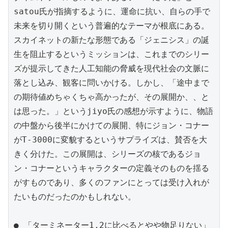
satou氏が指摘するように、運命に抗い、自らの手で
未来を切り開くという普遍的なテーマが根底にある。
スカイネットの新たな形態である「ジェニシス」の誕
生を阻止するというミッションは、これまでのシリー
ズが提示してきた人工知能の脅威を現代社会の文脈に
落とし込み、観客に問いかける。しかし、「途中まで
の期待値めちゃくちゃ高かったが、その展開か、、と
は思った。」というjiyo氏の感想が示すように、物語
の中盤から後半にかけての展開、特にジョン・コナー
がT-3000に変貌するというサプライズは、賛否を大
きく分けた。この展開は、シリーズの核であるジョ
ン・コナーというキャラクターの定義そのものを揺る
がすものであり、多くのファンにとっては受け入れが
たいものだったのかもしれない。

● 「ターミネーター1,2に比べるとやや物足りない」