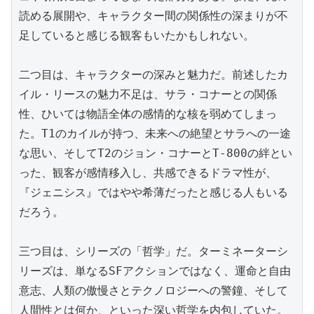
読める展開や、キャラクター間の関係性の深まりが不
足していると感じる観客もいたかもしれない。

二つ目は、キャラクターの深みと魅力だ。前述したカ
イル・リースの魅力不足は、サラ・コナーとの関係
性、ひいては物語全体の感情的な核を弱めてしまっ
た。T1のカイルが持つ、未来への絶望とサラへの一途
な思い、そしてT2のジョン・コナーとT-800の絆とい
った、観客が感情移入し、共感できるドラマ性が、
『ジェニシス』ではやや希薄だったと感じる人もいる
だろう。

三つ目は、シリーズの「哲学」だ。ターミネーターシ
リーズは、単なるSFアクションではなく、運命と自由
意志、人類の傲慢さとテクノロジーへの警鐘、そして
人間性とは何か、といった深い哲学を内包していた。