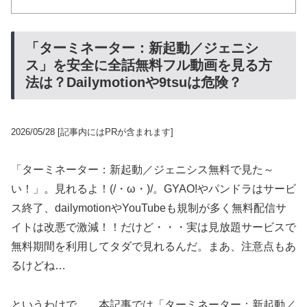
「ターミネーター：新起動／ジェニシ
ス」を安全に全話無料フル動画を見る方
法は？Dailymotionや9tsuは危険？
2026/05/28
[記事内にはPRが含まれます]
「ターミネーター：新起動／ジェニシス無料で見た～
い！」。見れるよ！(/・ω・)/。GYAO!やパンドラはサービ
ス終了、dailymotionやYouTubeも規制が多く無料配信サ
イトは改悪で激減！！だけど・・・実は見放題サービスで
無料期間を利用してタダで見れるんだ。まあ、注意点もあ
るけどね…
というわけで…。本記事では「ターミネーター：新起動／