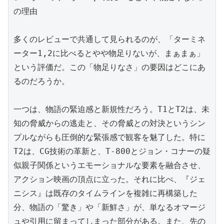
の理由

多くのレビューで共通して見られるのが、「ターミネ
ーター1,2に比べるとやや物足りないが、まぁまぁ」
という評価だ。この「物足りなさ」の要因はどこにあ
るのだろうか。

一つは、物語の緊迫感と新規性だろう。T1とT2は、未
知の脅威からの逃走と、その脅威との対決というシン
プルながらも圧倒的な緊張感で観客を魅了した。特に
T2は、CG技術の革新と、T-800とジョン・コナーの疑
似親子関係というエモーショナルな要素を融合させ、
アクション映画の頂点に立った。それに比べ、『ジェ
ニシス』は既存のタイムラインを複雑に再構築した
分、物語の「驚き」や「新鮮さ」が、単なるオマージ
ュや引用に留まってしまった部分がある。また、先の