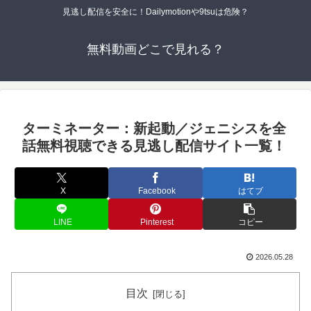
見逃し配信を安全に！Dailymotionや9tsuは危険？
無料動画どこで見れる？
ターミネーター：新起動／ジェニシスを全
話無料視聴できる見逃し配信サイト一覧！
X
Facebook
はてブ
LINE
Pinterest
コピー
2026.05.28
目次