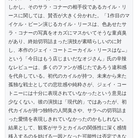
しかし、そのサラ・コナーの相手役であるカイル・リ
ースに関しては、賛否が大きく分かれた。「1作目のマ
イケル・ビーン演じるカイル・リースは、色あせたサ
ラ・コナーの写真をオカズにマスかいてそうな童貞臭
があり、終始切羽詰まった演技が素晴らしいのに対
し、本作のジェイ・コートニーカイル・リースはな…」
という「今日はもう店じまいだなオジさん」氏の辛辣
なレビューは、多くのファンが感じたであろう違和感
を代弁している。初代のカイルが持つ、未来から来た
孤独な戦士としての悲壮感や純粋さが、ジェイ・コー
トニーには十分に表現されていなかったという意見は
少なくない。彼の演技は「現代的」ではあったが、初
代カイルが持つ独特の人間臭さや、サラへの切羽詰ま
った愛情を表現しきれていなかったのかもしれない。
結果として、観客がサラとカイルの関係性に深く感情
移入するのを妨げる一因となった可能性は否定できな