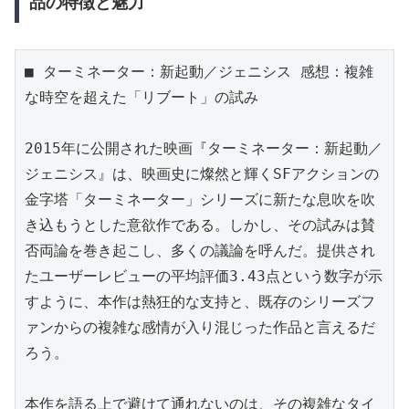
品の特徴と魅力
■ ターミネーター：新起動／ジェニシス 感想：複雑
な時空を超えた「リブート」の試み

2015年に公開された映画『ターミネーター：新起動／
ジェニシス』は、映画史に燦然と輝くSFアクションの
金字塔「ターミネーター」シリーズに新たな息吹を吹
き込もうとした意欲作である。しかし、その試みは賛
否両論を巻き起こし、多くの議論を呼んだ。提供され
たユーザーレビューの平均評価3.43点という数字が示
すように、本作は熱狂的な支持と、既存のシリーズフ
ァンからの複雑な感情が入り混じった作品と言えるだ
ろう。

本作を語る上で避けて通れないのは、その複雑なタイ