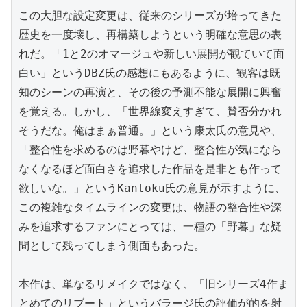
この大胆な設定変更は、従来のシリーズが培ってきた
歴史を一度壊し、再構築しようという明確な意思の表
れだ。「1と2のオマージュや新しい展開が観ていて面
白い」というDBZ氏の感想にもあるように、観客は既
知のシーンの再演と、その後の予測不能な展開に興奮
を覚える。しかし、「世界線変えすぎて、賛否分かれ
そうだな。俺はまぁ普通。」という康太氏の意見や、
「整合性を求めるのは野暮やけど、整合性が気になら
なくなるほど面白さを追求した作品を是非とも作って
欲しいな。」というKantoku氏の意見が示すように、
この複雑なタイムラインの変更は、物語の整合性や深
みを追求するファンにとっては、一種の「野暮」な疑
問として残ってしまう側面もあった。

本作は、単なるリメイクではなく、「旧シリーズ4作ま
とめてのリブート」というバラージ氏の評価が的を射