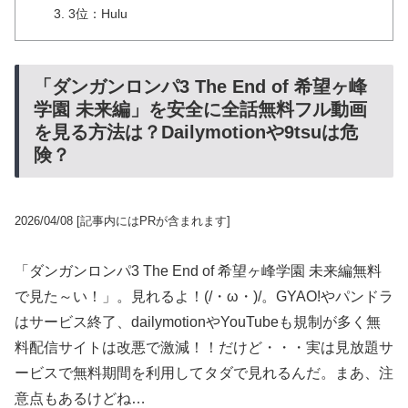
3位：Hulu
「ダンガンロンパ3 The End of 希望ヶ峰
学園 未来編」を安全に全話無料フル動画
を見る方法は？Dailymotionや9tsuは危
険？
2026/04/08
[記事内にはPRが含まれます]
「ダンガンロンパ3 The End of 希望ヶ峰学園 未来編無料
で見た～い！」。見れるよ！(/・ω・)/。GYAO!やパンドラ
はサービス終了、dailymotionやYouTubeも規制が多く無
料配信サイトは改悪で激減！！だけど・・・実は見放題サ
ービスで無料期間を利用してタダで見れるんだ。まあ、注
意点もあるけどね…