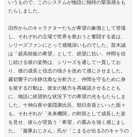
いうもので、このシステムが物語に独特の緊張感をも
たらしました。

旧作からのキャラクターたちが希望の象徴として登場
し、それぞれの立場で世界を救おうと奮闘する姿は、
シリーズファンにとって感慨深いものでした。苗木誠
は「超高校級の希望」として、絶望に抗い、仲間を信
じ続ける彼の姿勢は、シリーズを通して一貫してお
り、彼の成長と信念の強さを改めて感じさせました。
霧切響子の冷静沈着な分析力と、仲間を守るために身
を挺する行動は、彼女の魅力を再確認させるととも
に、物語に絶望的な状況下での希望の光をもたらしま
した。十神白夜や葉隠康比呂、朝日奈葵といった面々
も、それぞれが「未来機関」の幹部として成長した姿
を見せ、彼らが背負う「希望」の重みを強く感じまし
た。「服豚おじさん」氏が「こまるが出る2のキャラの