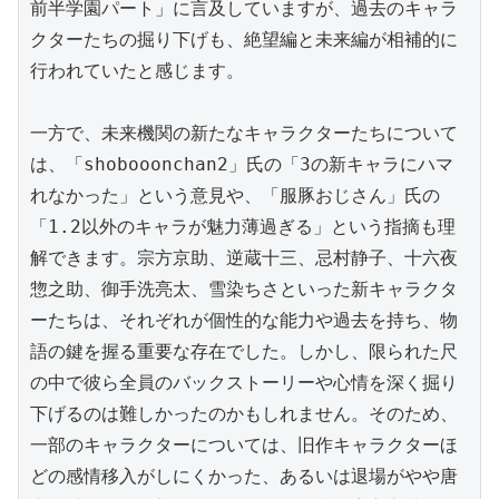
前半学園パート」に言及していますが、過去のキャラ
クターたちの掘り下げも、絶望編と未来編が相補的に
行われていたと感じます。

一方で、未来機関の新たなキャラクターたちについて
は、「shobooonchan2」氏の「3の新キャラにハマ
れなかった」という意見や、「服豚おじさん」氏の
「1.2以外のキャラが魅力薄過ぎる」という指摘も理
解できます。宗方京助、逆蔵十三、忌村静子、十六夜
惣之助、御手洗亮太、雪染ちさといった新キャラクタ
ーたちは、それぞれが個性的な能力や過去を持ち、物
語の鍵を握る重要な存在でした。しかし、限られた尺
の中で彼ら全員のバックストーリーや心情を深く掘り
下げるのは難しかったのかもしれません。そのため、
一部のキャラクターについては、旧作キャラクターほ
どの感情移入がしにくかった、あるいは退場がやや唐