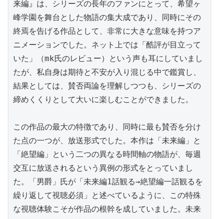
来編』は、シリーズの長年のファンにとって、希望ヶ
峰学園を舞台とした物語の集大成であり、同時にその
終焉を告げる作品として、非常に大きな意味を持つア
ニメーションでした。ネット上では「酷評が目立って
いた」（mk氏のレビュー）という声も耳にしていまし
たが、私自身は期待と不安が入り混じる中で鑑賞し、
結果としては、賛否両論を理解しつつも、シリーズの
締めくくりとして大いに楽しむことができました。

この作品の最大の特徴であり、同時に最も賛否を分け
た点の一つが、放送形式でした。本作は「未来編」と
「絶望編」という二つの異なる時間軸の物語が、毎週
交互に放送されるという異例の形式をとっていまし
た。「男爵」氏が「未来編1話観る→絶望編一話観るを
繰り返して視聴必須」と述べているように、この特殊
な視聴体験こそが作品の根幹を成していました。未来