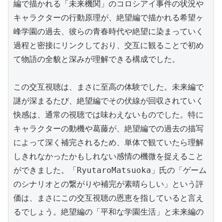
編で描かれる「未来機関」のコロシアイ事件の状況や
キャラクターの行動原理が、絶望編で描かれる希望ヶ
峰学園の過去、彼らの青春時代や絶望に染まっていく
過程と密接にリンクしており、交互に観ることで初め
て物語の全貌と深みが理解できる構成でした。

この交互視聴は、まさに至高の体験でした。未来編で
謎が深まるたび、絶望編でその伏線が回収されていく
快感は、通常の視聴では味わえないものでした。特に
キャラクターの動機や葛藤が、絶望編での過去の描写
によって深く補完されるため、単体で観ていたら理解
しきれなかったかもしれない感情の機微を捉えること
ができました。「RyutaroMatsuoka」氏の「ゲーム
のシナリオとの繋がりや補完が素晴らしい」という評
価は、まさにこの交互視聴の恩恵を指していると言え
るでしょう。絶望編の「平和な学園生活」と未来編の