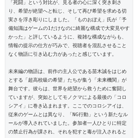
「死闘」という対比が、見る者の心に深く突き刺さ
り、希望が絶望へと転じ、そして再び希望を求める切
実さを浮き彫りにしました。「ものおぼえ」氏が「予
備知識はゲームの1だけなのに綺麗な構成で大変見やす
かった」と評しているように、複雑な構成ながらも、
情報の提示の仕方が巧みで、視聴者を混乱させること
なく物語に引き込む力があったと感じています。

未来編の物語は、前作の主人公である苗木誠をはじめ
とする「超高校級の希望」たちが集う「未来機関」が
舞台です。彼らは、世界を絶望から救うために奮闘し
ていますが、突如としてモノクマによる最後の「コロ
シアイ」に巻き込まれます。ここでのコロシアイは、
従来のゲームとは異なり、「NG行動」という新たなル
ールが導入されていました。参加者一人ひとりに特定
の禁止行為が課され、それを犯すと毒が注入されると