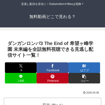
見逃し配信を安全に！Dailymotionや9tsuは危険？
無料動画どこで見れる？
ダンガンロンパ3 The End of 希望ヶ峰学
園 未来編を全話無料視聴できる見逃し配
信サイト一覧！
X
Facebook
はてブ
LINE
Pinterest
コピー
2026.04.08
目次