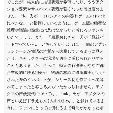
でしたが、結果的に推理要素が希薄になり、ややアク
ション要素やサスペンス要素が強くなった感は否めま
せん。「K」氏が「コロシアイの内容もゲームのものと
比べかな…」と指摘しているように、ゲーム版の緻密な
推理や議論の熱量には及ばなかったと感じるファンも
いたでしょう。また、「服豚おじさん」氏が「戦闘パ
ートすべていら…」と評しているように、一部のアクシ
ョンシーンが物語の本質から逸脱しているように見え
たり、キャラクターの退場が唐突に感じられたりする
こともありました。さらに、特定の解決策がややご都
合主義的に映る部分や、物語の核心に迫る真実が明か
された際のインパクトが、シリーズ初期作に比べて薄
れてしまったと感じる人もいたかもしれません。モノ
クマの声優交代については、「mk」氏が「モノクマの
声といえばドラえもん(大山のぶ代…」と触れているよ
うに、ファンにとっては慣れるまで時間がかかったポ