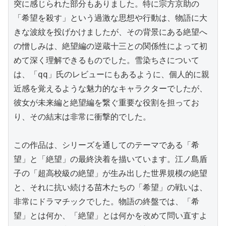
突に感じられた部分もありました。特に宗方京助の
「希望を殺す」という過激な思想や行動は、物語に大
きな波紋を投げかけましたが、その背景にある絶望へ
の憎しみは、絶望編の逆蔵十三との関係性によって初
めて深く理解できるものでした。雪染ちさについて
は、「qq」氏のレビューにもあるように、個人的に親
近感を覚えるような魅力的なキャラクターでしたが、
彼女が未来編と絶望編を繋ぐ重要な役割を担ってお
り、その結末は非常に衝撃的でした。

この作品は、シリーズを通してのテーマである「希
望」と「絶望」の最終決着を描いています。江ノ島盾
子の「超高校級の絶望」が生み出した世界規模の絶望
と、それに抗い続ける苗木たちの「希望」の戦いは、
非常にドラマチックでした。物語の終盤では、「希
望」とは何か、「絶望」とは何かを改めて問い直すよ