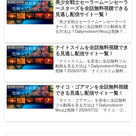
美少女戦士セーラームーンセーラ
動画配信情報
ースターズを全話無料視聴できる
見逃し配信サイト一覧！
「美少女戦士セーラームーンセーラース
ターズ」を安全に全話無料フル動画を見
る方法は？Dailymotionや9tsuは危険？
2026/01/20 「美少女戦士セーラームーン
セーラースターズ無料で見た～い！」。
見れるよ！(/・ω・)/。GYAO...
ナイトスイムを全話無料視聴でき
動画配信情報
る見逃し配信サイト一覧！
「ナイトスイム」を安全に全話無料フル
動画を見る方法は？Dailymotionや9tsuは
危険？2026/07/30 「ナイトスイム無料で
見た～い！」。見れるよ！(/・ω・)/。
GYAO!やパンドラはサービス終了、
dailymotionやYo...
サイコ・ゴアマンを全話無料視聴
動画配信情報
できる見逃し配信サイト一覧！
「サイコ・ゴアマン」を安全に全話無料
フル動画を見る方法は？Dailymotionや
9tsuは危険？2026/07/22 「サイコ・ゴア
マン無料で見た～い！」。見れるよ！(/・
ω・)/。GYAO!やパンドラはサービス終
了、dailymotio...