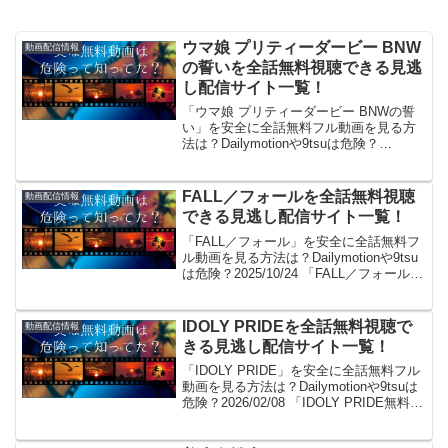
ウマ娘 プリティーダービー BNW
動画配信情報
の誓いを全話無料視聴できる見逃
し配信サイト一覧！
「ウマ娘 プリティーダービー BNWの誓
い」を安全に全話無料フル動画を見る方
法は？Dailymotionや9tsuは危険？
2026/06/25 「ウマ娘 プリティーダービー
BNWの誓い無料で見た～い！」。見れる
よ！(/・ω・)/。GYAO...
FALL／フォールを全話無料視聴
動画配信情報
できる見逃し配信サイト一覧！
「FALL／フォール」を安全に全話無料フ
ル動画を見る方法は？Dailymotionや9tsu
は危険？2025/10/24 「FALL／フォール無
料で見た～い！」。見れるよ！(/・
ω・)/。GYAO!やパンドラはサービス終
了、dailymot...
IDOLY PRIDEを全話無料視聴で
動画配信情報
きる見逃し配信サイト一覧！
「IDOLY PRIDE」を安全に全話無料フル
動画を見る方法は？Dailymotionや9tsuは
危険？2026/02/08 「IDOLY PRIDE無料で
見た～い！」。見れるよ！(/・ω・)/。
GYAO!やパンドラはサービス終了、dail...