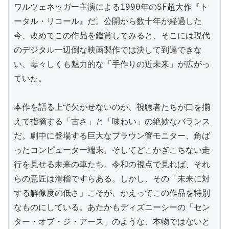
ワルツェネッガー主演による1990年のSF超大作『ト
ータル・リコール』だ。公開から数十年が経過した
今、改めてこの作品を鑑賞してみると、そこには現代
のデジタル一辺倒な映画製作では決して到達できな
い、毒々しくも魅力的な「手作りの近未来」が広がっ
ていた。

本作を語る上で欠かせないのが、視聴者たちが口を揃
えて指摘する「古さ」と「味わい」の絶妙なバランス
だ。劇中に登場する巨大なブラウン管モニター、角ば
ったコンピューター端末、そしてどこかぎこちない走
行を見せる未来の車たち。令和の視点で見れば、それ
らの意匠は滑稽ですらある。しかし、その「未来に対
する解像度の低さ」こそが、かえってこの作品を特別
なものにしている。あたかもディズニーシーの「セン
ター・オブ・ジ・アース」のような、本物ではないと