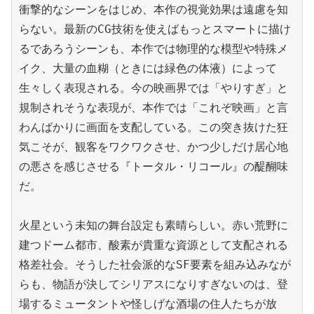
衝撃的なシーンをはじめ、本作の視覚効果は遠慮を知
らない。最新のCG技術を使えばもっとスマートに描け
るであろうシーンも、本作では物理的な模型や特殊メ
イク、大量の血糊（ときには緑色の体液）によって
生々しく表現される。今の映画界では「やりすぎ」と
規制されそうな表現が、本作では「これぞ映画」と言
わんばかりに画面を支配している。この突き抜けた狂
気こそが、観客をワクワクさせ、かつ少しだけ居心地
の悪さを感じさせる『トータル・リコール』の醍醐味
だ。

火星という未知の舞台設定も素晴らしい。赤い荒野に
建つドーム都市、酸素が貴重な資源として支配される
格差社会。そうした社会派的なSF要素を組み込みなが
らも、物語が決してシリアスになりすぎないのは、登
場するミュータントや怪しげな酒場の住人たちが放