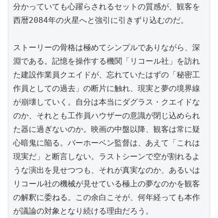
分かっていても心躍らされるセットの質感が、観客を
西暦2084年の火星へと強引に引きずり込むのだ。

ストーリーの骨格は極めてシンプルでありながら、深
淵である。記憶を操作する機関「リコール社」を訪れ
た建設作業員クエイドが、忘れていたはずの「秘密工
作員としての過去」の断片に触れ、現実と夢の境界線
が崩壊していく。自分は本当にダグラス・クエイドな
のか、それとも工作員ハウザーの意識が閉じ込められ
た器に過ぎないのか。映画の中盤以降、観客は常に疑
心暗鬼に陥る。バーホーベン監督は、あえて「これは
現実だ」と断言しない。ラストシーンで空が割れるよ
うな演出を見せつつも、それが真実なのか、あるいは
リコール社の機械が見せている極上の夢なのかを観客
の解釈に委ねる。この余白こそが、何年経っても本作
が議論の対象となり続ける理由だろう。
