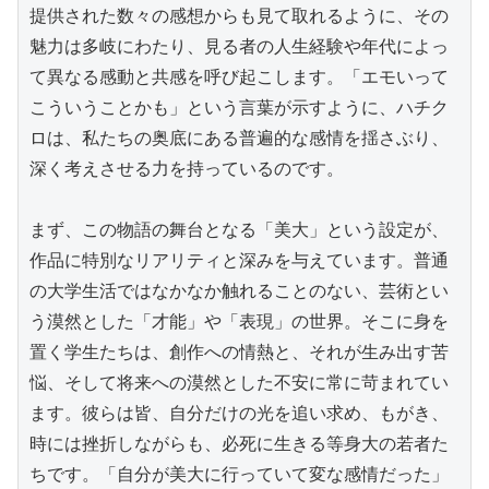
提供された数々の感想からも見て取れるように、その
魅力は多岐にわたり、見る者の人生経験や年代によっ
て異なる感動と共感を呼び起こします。「エモいって
こういうことかも」という言葉が示すように、ハチク
ロは、私たちの奥底にある普遍的な感情を揺さぶり、
深く考えさせる力を持っているのです。

まず、この物語の舞台となる「美大」という設定が、
作品に特別なリアリティと深みを与えています。普通
の大学生活ではなかなか触れることのない、芸術とい
う漠然とした「才能」や「表現」の世界。そこに身を
置く学生たちは、創作への情熱と、それが生み出す苦
悩、そして将来への漠然とした不安に常に苛まれてい
ます。彼らは皆、自分だけの光を追い求め、もがき、
時には挫折しながらも、必死に生きる等身大の若者た
ちです。「自分が美大に行っていて変な感情だった」