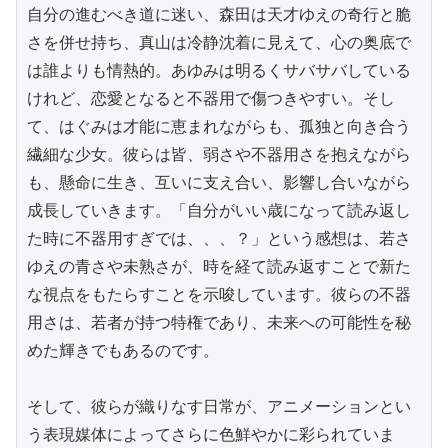
自分の進むべき道に迷い、森田は天才ゆえの奇行と脆
さを併せ持ち、真山は冷静沈着に見えて、心の奥底で
は誰よりも情熱的。あゆみは明るくサバサバしている
けれど、恋愛となると不器用で傷つきやすい。そし
て、はぐみは才能に恵まれながらも、孤独と向き合う
繊細な少女。彼らは皆、弱さや不器用さを抱えながら
も、懸命に生き、互いに支え合い、影響し合いながら
成長していきます。「自分がいい歳になって読み返し
た時に不器用すぎでは、、、？」という感想は、若さ
ゆえの青さや未熟さが、時を経て読み返すことで新た
な視点をもたらすことを示唆しています。彼らの不器
用さは、若者が持つ特権であり、未来への可能性を秘
めた輝きでもあるのです。

そして、彼らが織りなす日常が、アニメーションとい
う表現媒体によってさらに色鮮やかに彩られていま