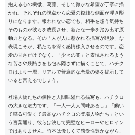
抱える心の機微、葛藤、そして微かな希望が丁寧に描
かれ、それぞれの視点から恋愛の複雑な側面が浮き彫
りになります。報われない恋でも、相手を想う気持ち
そのものが彼らを成長させ、新たな一歩を踏み出す原
動力となる。その「人が人に惹かれる描写が絶妙」な
表現こそが、私たちを深く感情移入させるのです。恋
愛の甘さだけでなく、「少々の闇」と表現されるよう
な苦さや残酷さをも包み隠さずに描くことで、ハチク
ロはより一層、リアルで普遍的な恋愛の姿を提示して
いると言えるでしょう。

登場人物たちの個性と人間味溢れる描写も、ハチクロ
の大きな魅力です。「一人一人人間味あるし」「動い
て喋る可愛くて最高なハチクロの登場人物たち」とい
う言葉通り、彼らは決して完璧なヒーローやヒロイン
ではありません。竹本は優しくて感受性豊かながら、