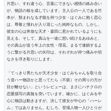
片思い、すれ違う心、言葉にできない感情の絡み合い
が、物語の核を成しています。主人公の一人である竹
本が、類まれなる才能を持つ少女・はぐみに抱く恋心
は、尊敬と憧れが入り混じった純粋なもの。しかし、
彼女の心は奔放な天才・森田に惹かれているようにも
見える。そして、真山を一途に想い続けるあゆみと、
その真山が追う年上の女性・理花。まるで連鎖するよ
うに繋がる片思いの矢印は、それぞれが持つ痛みや切
なさを浮き彫りにします。

「てっきり男たちが天才少女・はぐみちゃんを取り合
う逆ハー物語かと思ってたら（不躾）その周りの方が
目が離せない」というレビューは、まさにハチクロの
恋愛描写の真髄を突いています。確かに、はぐみを中
心に物語は動きますが、決して彼女が中心の「ハーレ
ム」ではありません。むしろ、登場人物一人ひとりが