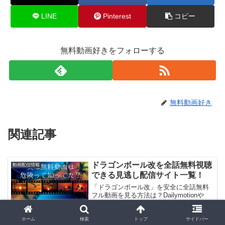
LINE
Pinterest
コピー
無料動画好きをフォローする
無料動画好き
関連記事
ドラゴンボール改を全話無料視聴
動画配信情報
できる見逃し配信サイト一覧！
「ドラゴンボール改」を安全に全話無料
フル動画を見る方法は？Dailymotionや
9tsuは危険？2026/04/08 「ドラゴンボー
ル改無料で見た～い！」。見れるよ！(/・
ω・)/。GYAO!やパンドラはサービス終
ホーム
検索
トップ
サイドバー