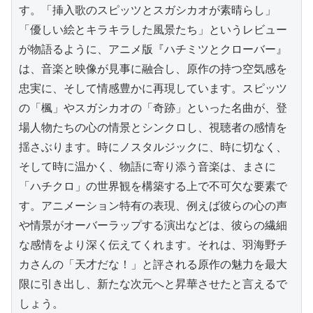
す。「挿入歌のスピッツとスガシカオが素晴らし」
「優しい絵とキラキラした風景たち」というレビュー
が物語るように、アニメ版『ハチミツとクローバー』
は、音楽と映像が見事に融合し、原作の持つ空気感を
忠実に、そして情感豊かに再現しています。スピッツ
の「楓」やスガシカオの「奇跡」といった名曲が、登
場人物たちの心の情景とシンクロし、視聴者の感情を
揺さぶります。時にノスタルジックに、時に切なく、
そして時に温かく、物語に寄り添う音楽は、まさに
「ハチクロ」の世界観を構築する上で不可欠な要素で
す。アニメーション特有の表現、例えば彼らの心の声
や情景がオーバーラップする演出などは、彼らの繊細
な感情をより深く伝えてくれます。それは、羽海野チ
カさんの「天才だな！」と評される原作の魅力を最大
限に引き出し、新たな次元へと昇華させたと言えるで
しょう。
