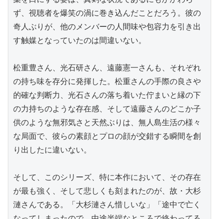
ず、視聴者を爆笑の渦に巻き込んだことだろう。彼の
奇人ぶりが、他のメンバーの人間味や包容力を引き出
す触媒となっていたのは間違いない。

松重豊さん、光石研さん、遠藤憲一さんも、それぞれ
の持ち味を存分に発揮した。松重さんの手際の良さや
的確な判断力、光石さんの落ち着いた佇まいと縁の下
の力持ちのような存在感、そして遠藤さんのどこか子
供のような無邪気さと天然ぶりは、無人島生活の様々
な局面で、彼らの素顔とプロの顔が交錯する瞬間を創
り出したに違いない。

そして、このシリーズ、特に本作において、その存在
が最も強く、そして悲しくも刻まれたのが、故・大杉
漣さんである。「大杉漣さん惜しいな」「途中で亡く
なってしまったので、中途半端なところで終わってる