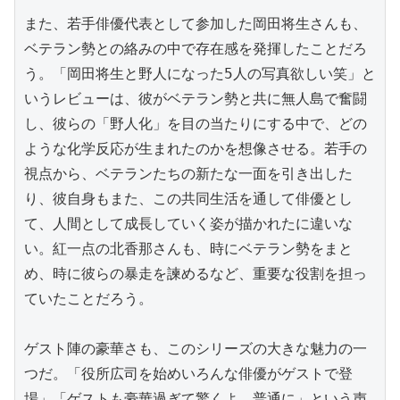
また、若手俳優代表として参加した岡田将生さんも、
ベテラン勢との絡みの中で存在感を発揮したことだろ
う。「岡田将生と野人になった5人の写真欲しい笑」と
いうレビューは、彼がベテラン勢と共に無人島で奮闘
し、彼らの「野人化」を目の当たりにする中で、どの
ような化学反応が生まれたのかを想像させる。若手の
視点から、ベテランたちの新たな一面を引き出した
り、彼自身もまた、この共同生活を通して俳優とし
て、人間として成長していく姿が描かれたに違いな
い。紅一点の北香那さんも、時にベテラン勢をまと
め、時に彼らの暴走を諫めるなど、重要な役割を担っ
ていたことだろう。

ゲスト陣の豪華さも、このシリーズの大きな魅力の一
つだ。「役所広司を始めいろんな俳優がゲストで登
場」「ゲストも豪華過ぎて驚くよ、普通に」という声