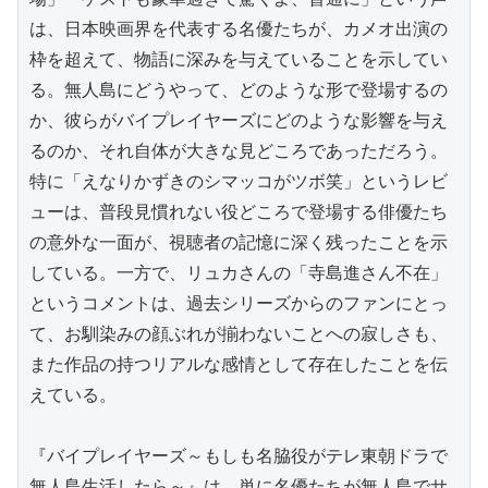
は、日本映画界を代表する名優たちが、カメオ出演の
枠を超えて、物語に深みを与えていることを示してい
る。無人島にどうやって、どのような形で登場するの
か、彼らがバイプレイヤーズにどのような影響を与え
るのか、それ自体が大きな見どころであっただろう。
特に「えなりかずきのシマッコがツボ笑」というレビ
ューは、普段見慣れない役どころで登場する俳優たち
の意外な一面が、視聴者の記憶に深く残ったことを示
している。一方で、リュカさんの「寺島進さん不在」
というコメントは、過去シリーズからのファンにとっ
て、お馴染みの顔ぶれが揃わないことへの寂しさも、
また作品の持つリアルな感情として存在したことを伝
えている。

『バイプレイヤーズ～もしも名脇役がテレ東朝ドラで
無人島生活したら～』は、単に名優たちが無人島でサ