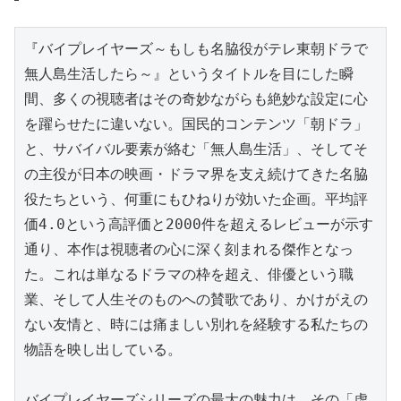
『バイプレイヤーズ～もしも名脇役がテレ東朝ドラで
無人島生活したら～』というタイトルを目にした瞬
間、多くの視聴者はその奇妙ながらも絶妙な設定に心
を躍らせたに違いない。国民的コンテンツ「朝ドラ」
と、サバイバル要素が絡む「無人島生活」、そしてそ
の主役が日本の映画・ドラマ界を支え続けてきた名脇
役たちという、何重にもひねりが効いた企画。平均評
価4.0という高評価と2000件を超えるレビューが示す
通り、本作は視聴者の心に深く刻まれる傑作となっ
た。これは単なるドラマの枠を超え、俳優という職
業、そして人生そのものへの賛歌であり、かけがえの
ない友情と、時には痛ましい別れを経験する私たちの
物語を映し出している。

バイプレイヤーズシリーズの最大の魅力は、その「虚