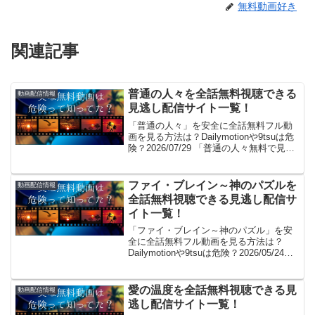
無料動画好き
関連記事
普通の人々を全話無料視聴できる
動画配信情報
見逃し配信サイト一覧！
「普通の人々」を安全に全話無料フル動
画を見る方法は？Dailymotionや9tsuは危
険？2026/07/29 「普通の人々無料で見た
～い！」。見れるよ！(/・ω・)/。GYAO!
やパンドラはサービス終了、dailymotion
やYouT...
ファイ・ブレイン～神のパズルを
動画配信情報
全話無料視聴できる見逃し配信サ
イト一覧！
「ファイ・ブレイン～神のパズル」を安
全に全話無料フル動画を見る方法は？
Dailymotionや9tsuは危険？2026/05/24
「ファイ・ブレイン～神のパズル無料で
見た～い！」。見れるよ！(/・ω・)/。
GYAO!やパンドラはサービス終...
愛の温度を全話無料視聴できる見
動画配信情報
逃し配信サイト一覧！