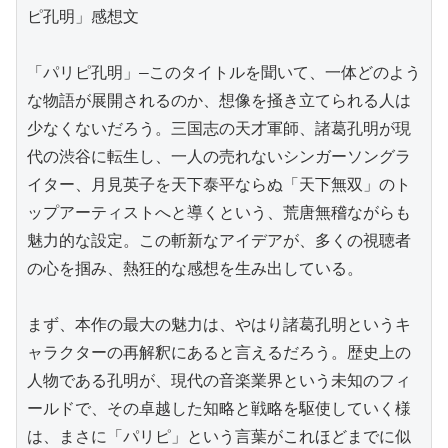
ピ孔明」感想文

「パリピ孔明」―このタイトルを聞いて、一体どのよう
な物語が展開されるのか、想像を掻き立てられる人は
少なくないだろう。三国志の天才軍師、諸葛孔明が現
代の渋谷に転生し、一人の売れないシンガーソングラ
イター、月見英子を天下泰平ならぬ「天下無双」のト
ップアーティストへと導くという、荒唐無稽ながらも
魅力的な設定。この斬新なアイデアが、多くの視聴者
の心を掴み、熱狂的な感想を生み出している。

まず、本作の最大の魅力は、やはり諸葛孔明というキ
ャラクターの再解釈にあると言えるだろう。歴史上の
人物である孔明が、現代の音楽業界という未知のフィ
ールドで、その卓越した知略と戦略を駆使していく様
は、まさに「パリピ」という言葉がこれほどまでに似