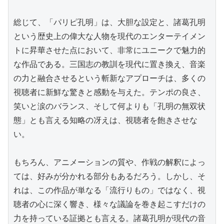
総じて、「パリピ孔明」は、大胆な設定と、諸葛孔明
という歴史上の偉大な人物を現代のエンターテイメン
トに昇華させた点において、非常にユニークで魅力的
な作品である。三国志の教訓を現代に置き換え、音楽
の力と融合させるという斬新なアプローチは、多くの
視聴者に新鮮な驚きと感動を与えた。テンポの良さ、
笑いと涙のバランス、そして何よりも「孔明の無双状
態」とも言える知略の冴えは、視聴者を飽きさせな
い。

もちろん、アニメーションの質や、作戦の解釈によっ
ては、好みが分かれる部分もあるだろう。しかし、そ
れは、この作品が単なる「流行りもの」ではなく、視
聴者の心に深く響き、様々な議論を巻き起こすだけの
力を持っている証拠とも言える。諸葛孔明が現代の音