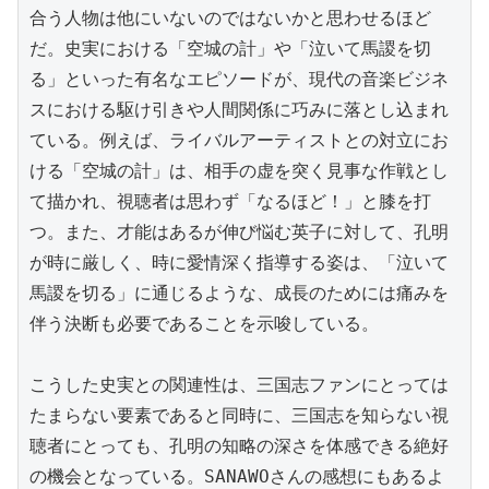
合う人物は他にいないのではないかと思わせるほど
だ。史実における「空城の計」や「泣いて馬謖を切
る」といった有名なエピソードが、現代の音楽ビジネ
スにおける駆け引きや人間関係に巧みに落とし込まれ
ている。例えば、ライバルアーティストとの対立にお
ける「空城の計」は、相手の虚を突く見事な作戦とし
て描かれ、視聴者は思わず「なるほど！」と膝を打
つ。また、才能はあるが伸び悩む英子に対して、孔明
が時に厳しく、時に愛情深く指導する姿は、「泣いて
馬謖を切る」に通じるような、成長のためには痛みを
伴う決断も必要であることを示唆している。

こうした史実との関連性は、三国志ファンにとっては
たまらない要素であると同時に、三国志を知らない視
聴者にとっても、孔明の知略の深さを体感できる絶好
の機会となっている。SANAWOさんの感想にもあるよ