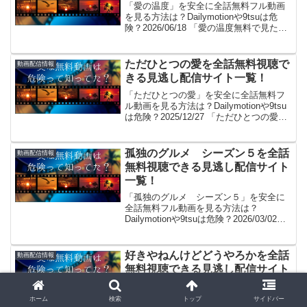
「愛の温度」を安全に全話無料フル動画
を見る方法は？Dailymotionや9tsuは危
険？2026/06/18 「愛の温度無料で見た～
い！」。見れるよ！(/・ω・)/。GYAO!や
パンドラはサービス終了、dailymotionや
YouTub...
ただひとつの愛を全話無料視聴で
動画配信情報
きる見逃し配信サイト一覧！
「ただひとつの愛」を安全に全話無料フ
ル動画を見る方法は？Dailymotionや9tsu
は危険？2025/12/27 「ただひとつの愛無
料で見た～い！」。見れるよ！(/・
ω・)/。GYAO!やパンドラはサービス終
了、dailymotionや...
孤独のグルメ シーズン５を全話
動画配信情報
無料視聴できる見逃し配信サイト
一覧！
「孤独のグルメ シーズン５」を安全に
全話無料フル動画を見る方法は？
Dailymotionや9tsuは危険？2026/03/02
「孤独のグルメ シーズン５無料で見た
～い！」。見れるよ！(/・ω・)/。GYAO!
やパンドラはサービス終了、da...
好きやねんけどどうやろかを全話
動画配信情報
無料視聴できる見逃し配信サイト
一覧！
「好きやねんけどどうやろか」を安全に
ホーム
検索
トップ
サイドバー