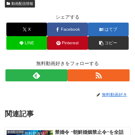
動画配信情報
シェアする
X
Facebook
はてブ
LINE
Pinterest
コピー
無料動画好きをフォローする
無料動画好き
関連記事
禁婚令 ｰ朝鮮婚姻禁止令ｰを全話
動画配信情報