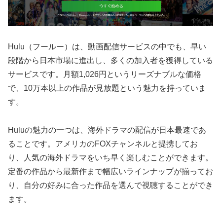
Hulu（フールー）は、動画配信サービスの中でも、早い
段階から日本市場に進出し、多くの加入者を獲得している
サービスです。月額1,026円というリーズナブルな価格
で、10万本以上の作品が見放題という魅力を持っていま
す。
Huluの魅力の一つは、海外ドラマの配信が日本最速であ
ることです。アメリカのFOXチャンネルと提携してお
り、人気の海外ドラマをいち早く楽しむことができます。
定番の作品から最新作まで幅広いラインナップが揃ってお
り、自分の好みに合った作品を選んで視聴することができ
ます。