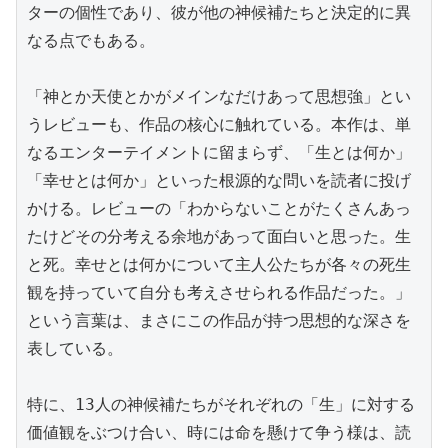
ターの個性であり、彼が他の神候補たちと決定的に異
なる点でもある。

「神とか天使とかがメインなだけあって思想強」とい
うレビューも、作品の核心に触れている。本作は、単
なるエンターテイメントに留まらず、「生とは何か」
「幸せとは何か」といった根源的な問いを読者に投げ
かける。レビューの「わからないことがたくさんあっ
たけどその分考える余地があって面白いと思った。生
と死。幸せとは何かについて主人公たちが各々の死生
観を持っていて自分も考えさせられる作品だった。」
という言葉は、まさにこの作品が持つ思想的な深さを
表している。

特に、13人の神候補たちがそれぞれの「生」に対する
価値観をぶつけ合い、時には命を懸けて争う様は、読