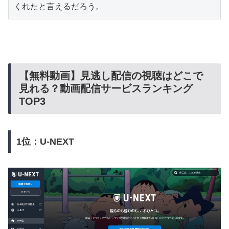
くれたと言えるだろう。
【無料動画】見逃し配信の視聴はどこで
見れる？動画配信サービスランキング
TOP3
1位：U-NEXT