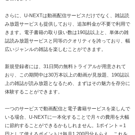
さらに、U-NEXTは動画配信サービスだけでなく、雑誌読
み放題サービスも提供しており、追加料金が不要で利用で
きます。電子書籍の取り扱い数は190誌以上と、単体の雑
誌読み放題サービスと同等のクオリティを誇っており、幅
広いジャンルの雑誌を楽しむことができます。
新規登録者には、31日間の無料トライアルが用意されて
おり、この期間中は30万本以上の動画が見放題、190誌以
上の雑誌が読み放題となるため、まずはその魅力を存分に
体験することができます。
一つのサービスで動画配信と電子書籍サービスを楽しんで
いる場合、U-NEXTに一本化することで月々の費用を大幅
に節約することができるかもしれません。1ポイント＝1
円として使えるポイントは毎月1,200円分もらえ、これを