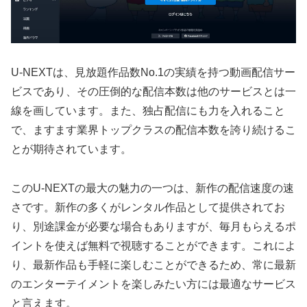
U-NEXTは、見放題作品数No.1の実績を持つ動画配信サー
ビスであり、その圧倒的な配信本数は他のサービスとは一
線を画しています。また、独占配信にも力を入れること
で、ますます業界トップクラスの配信本数を誇り続けるこ
とが期待されています。
このU-NEXTの最大の魅力の一つは、新作の配信速度の速
さです。新作の多くがレンタル作品として提供されてお
り、別途課金が必要な場合もありますが、毎月もらえるポ
イントを使えば無料で視聴することができます。これによ
り、最新作品も手軽に楽しむことができるため、常に最新
のエンターテイメントを楽しみたい方には最適なサービス
と言えます。