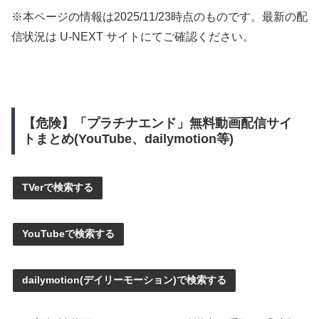
※本ページの情報は
2025/11/23
時点のものです。最新の配
信状況は U-NEXT サイトにてご確認ください。
【危険】「プラチナエンド」無料動画配信サイ
トまとめ(YouTube、dailymotion等)
TVerで検索する
YouTubeで検索する
dailymotion(デイリーモーション)で検索する