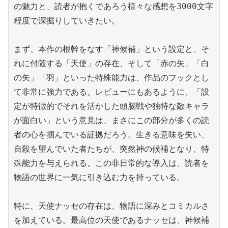
の魅力と、読者が抱くであろう様々な感想を3000文字
程度で深掘りしていきたい。

まず、本作の根幹をなす「神候補」という設定と、そ
れに付随する「天使」の存在、そして「赤の矢」「白
の矢」「羽」といった特殊能力は、作品のフックとし
て非常に強力である。レビューにもあるように、「設
定が特徴的でそれを活かした頭脳戦や独特な敵キャラ
が面白い」という意見は、まさにこの部分が多くの読
者の心を掴んでいる証拠だろう。生きる意味を失い、
自殺を望んでいた者たちが、突然神の候補となり、特
殊能力を与えられる。この非日常的な導入は、読者を
物語の世界に一気に引き込む力を持っている。

特に、天使ナッセの存在は、物語に深みとコミカルさ
を加えている。最高位の天使であるナッセは、神候補