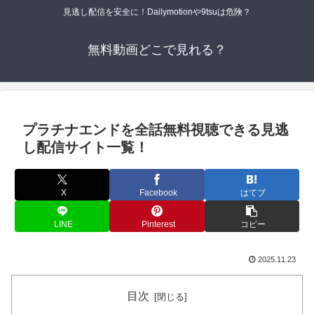
見逃し配信を安全に！Dailymotionや9tsuは危険？
無料動画どこで見れる？
プラチナエンドを全話無料視聴できる見逃
し配信サイト一覧！
X
Facebook
はてブ
LINE
Pinterest
コピー
2025.11.23
目次