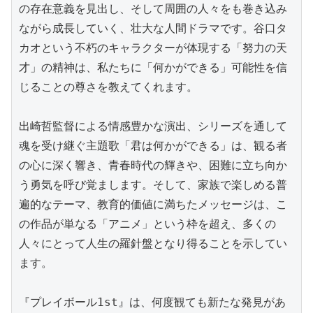
の存在意義を見出し、そして周囲の人々をも巻き込み
ながら成長していく、壮大な人間ドラマです。谷口タ
カオという不朽のキャラクターが体現する「努力の天
才」の精神は、私たちに「何かができる」可能性を信
じることの尊さを教えてくれます。

出崎哲監督による情感豊かな演出、シリーズを通して
魂を受け継ぐ主題歌「君は何かができる」は、観る者
の心に深く響き、青春時代の輝きや、困難に立ち向か
う勇気を呼び覚まします。そして、家族で楽しめる普
遍的なテーマ、教育的価値に満ちたメッセージは、こ
の作品が単なる「アニメ」という枠を超え、多くの
人々にとって人生の羅針盤となり得ることを示してい
ます。

『プレイボール1st』は、何度観ても新たな発見があ