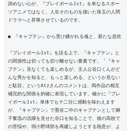
諦めない心が、『プレイボール1st』を単なるスポー
ツアニメではなく、人生そのものを描いた珠玉の人間
ドラマへと昇華させているのです。

● 『キャプテン』から受け継がれる魂と、新たな息吹

『プレイボール1st』を語る上で、『キャプテン』と
の関係性は切っても切り離せない要素です。「『キャ
プテン』見なくても楽しめるが、主人公谷口くんがど
んな男かを知ると、もっと楽しめる、というか見ない
と駄目」というAtzさんのコメントは、両作品の相互
補完的な関係を的確に表現しています。確かに『プレ
イボール1st』単体でも十二分に感動を味わえます
が、『キャプテン』で墨谷二中のキャプテンとして獅
子奮迅の活躍を見せた谷口を知ることで、彼の高校で
の苦悩や、弱小野球部を再建しようとする熱意が、よ