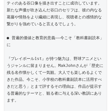
ティのある谷口像を描き出すことに成功しています。
新たな声優が吹き込んだ谷口のセリフは、彼の内なる
葛藤や情熱をより繊細に表現し、視聴者との感情的な
繋がりを強めていると言えるでしょう。

● 普遍的価値と教育的意義――今こそ「教科書副読本」
に

『プレイボール1st』が持つ魅力は、野球アニメとい
うジャンルに留まりません。MakJohnさんが「歴史に
残る名作懐かしくて一気観。大人でも楽しめるよくで
きた作品。今こそ、小学校の教科書副読本に活用すべ
きだと思う」とまで評するその理由は、作品が提示す
る普遍的なテーマと、観る者に与える深い教訓にあり
ます。
