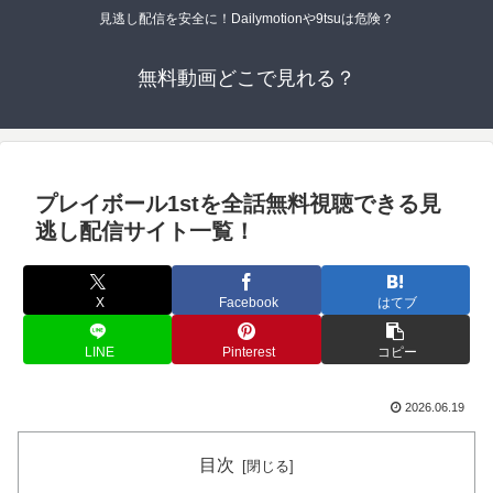
見逃し配信を安全に！Dailymotionや9tsuは危険？
無料動画どこで見れる？
プレイボール1stを全話無料視聴できる見
逃し配信サイト一覧！
X
Facebook
はてブ
LINE
Pinterest
コピー
2026.06.19
目次