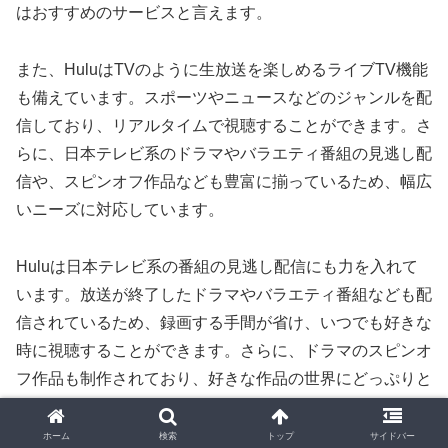
はおすすめのサービスと言えます。
また、HuluはTVのように生放送を楽しめるライブTV機能
も備えています。スポーツやニュースなどのジャンルを配
信しており、リアルタイムで視聴することができます。さ
らに、日本テレビ系のドラマやバラエティ番組の見逃し配
信や、スピンオフ作品なども豊富に揃っているため、幅広
いニーズに対応しています。
Huluは日本テレビ系の番組の見逃し配信にも力を入れて
います。放送が終了したドラマやバラエティ番組なども配
信されているため、録画する手間が省け、いつでも好きな
時に視聴することができます。さらに、ドラマのスピンオ
フ作品も制作されており、好きな作品の世界にどっぷりと
浸ることができるため、週末やちょっとしたスキマ時間に
楽しむことができます。
ホーム
検索
トップ
サイドバー