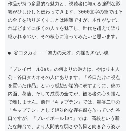
作品が持つ多層的な魅力と、視聴者に与える強烈な影
響がひしひしと伝わってきます。3000文字の筆ではそ
の全てを語り尽くすことは困難ですが、本作がなぜこ
れほどまでに多くの人々を魅了し、世代を超えて語り
継がれるのか、その核心に迫ってみたいと思います。

● 谷口タカオ――「努力の天才」の揺るぎない魂

『プレイボール1st』の何よりの魅力は、やはり主人
公・谷口タカオその人にあります。「谷口だけに視点
を置いた作品」という感想が端的に表すように、彼の
内面、葛藤、そして成長の全てが、観る者の心を掴ん
で離しません。前作『キャプテン』では、墨谷二中の
「キャプテン」として絶対的な存在感を放っていた谷
口ですが、『プレイボール1st』では、高校という新
たな舞台で、より人間的な弱さや苦悩と向き合う姿が