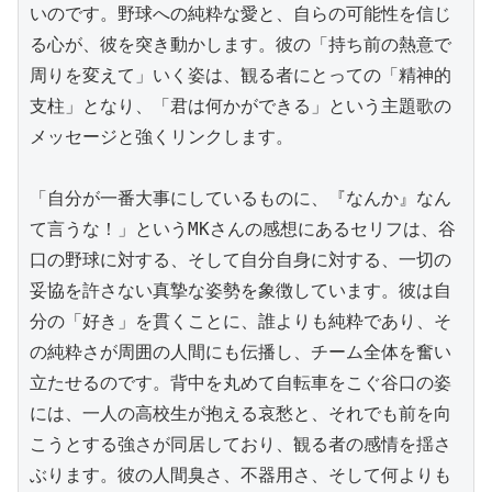
いのです。野球への純粋な愛と、自らの可能性を信じ
る心が、彼を突き動かします。彼の「持ち前の熱意で
周りを変えて」いく姿は、観る者にとっての「精神的
支柱」となり、「君は何かができる」という主題歌の
メッセージと強くリンクします。

「自分が一番大事にしているものに、『なんか』なん
て言うな！」というMKさんの感想にあるセリフは、谷
口の野球に対する、そして自分自身に対する、一切の
妥協を許さない真摯な姿勢を象徴しています。彼は自
分の「好き」を貫くことに、誰よりも純粋であり、そ
の純粋さが周囲の人間にも伝播し、チーム全体を奮い
立たせるのです。背中を丸めて自転車をこぐ谷口の姿
には、一人の高校生が抱える哀愁と、それでも前を向
こうとする強さが同居しており、観る者の感情を揺さ
ぶります。彼の人間臭さ、不器用さ、そして何よりも