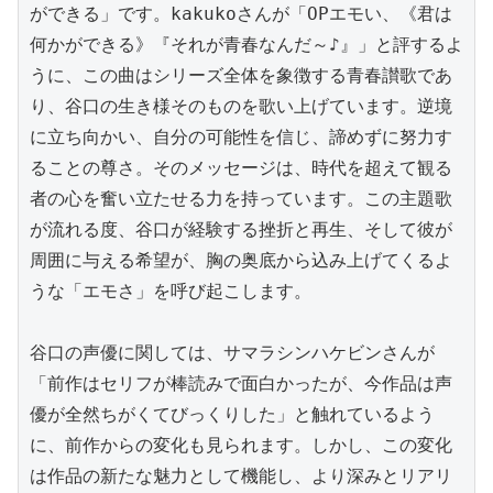
ができる」です。kakukoさんが「OPエモい、《君は
何かができる》『それが青春なんだ～♪』」と評するよ
うに、この曲はシリーズ全体を象徴する青春讃歌であ
り、谷口の生き様そのものを歌い上げています。逆境
に立ち向かい、自分の可能性を信じ、諦めずに努力す
ることの尊さ。そのメッセージは、時代を超えて観る
者の心を奮い立たせる力を持っています。この主題歌
が流れる度、谷口が経験する挫折と再生、そして彼が
周囲に与える希望が、胸の奥底から込み上げてくるよ
うな「エモさ」を呼び起こします。

谷口の声優に関しては、サマラシンハケビンさんが
「前作はセリフが棒読みで面白かったが、今作品は声
優が全然ちがくてびっくりした」と触れているよう
に、前作からの変化も見られます。しかし、この変化
は作品の新たな魅力として機能し、より深みとリアリ