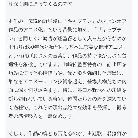
り深く胸に迫ってくるのです。

本作の「伝説的野球漫画『キャプテン』のスピンオフ
作品のアニメ化」という背景に加え、「『キャプテ
ン』と同じく出崎哲が総監督として入ったからなのか
手触りは80年代と殆ど同じ基本に忠実な野球アニメ」
というほげおさんの言葉は、作品の持つ懐かしさと普
遍性を象徴しています。出崎哲監督特有の、静止画を
巧みに使った心情描写や、光と影を強調した演出は、
単なるアニメーション技術を超え、登場人物たちの内
面に深く切り込みます。特に、谷口が野球への未練を
断ち切れないでいる時や、仲間たちとの絆を深めてい
く過程で、これらの演出は絶大な効果を発揮し、観る
者の感情移入を一層深めます。

そして、作品の魂とも言えるのが、主題歌「君は何か