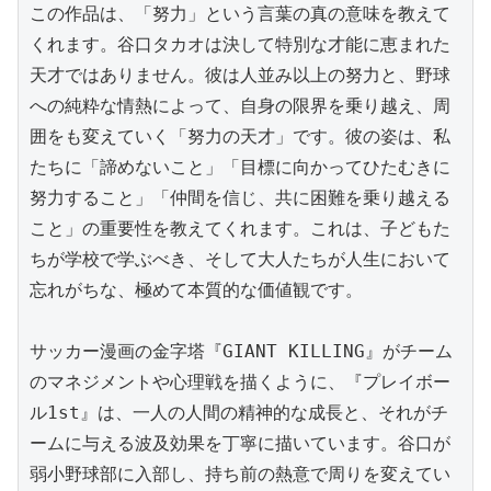
この作品は、「努力」という言葉の真の意味を教えて
くれます。谷口タカオは決して特別な才能に恵まれた
天才ではありません。彼は人並み以上の努力と、野球
への純粋な情熱によって、自身の限界を乗り越え、周
囲をも変えていく「努力の天才」です。彼の姿は、私
たちに「諦めないこと」「目標に向かってひたむきに
努力すること」「仲間を信じ、共に困難を乗り越える
こと」の重要性を教えてくれます。これは、子どもた
ちが学校で学ぶべき、そして大人たちが人生において
忘れがちな、極めて本質的な価値観です。

サッカー漫画の金字塔『GIANT KILLING』がチーム
のマネジメントや心理戦を描くように、『プレイボー
ル1st』は、一人の人間の精神的な成長と、それがチ
ームに与える波及効果を丁寧に描いています。谷口が
弱小野球部に入部し、持ち前の熱意で周りを変えてい