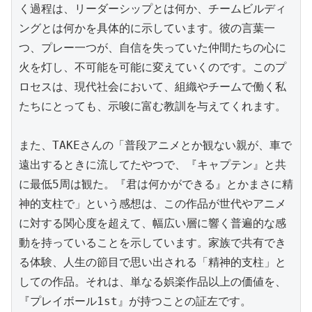
く過程は、リーダーシップとは何か、チームビルディ
ングとは何かを具体的に示しています。彼の言葉一
つ、プレー一つが、自信を失っていた仲間たちの心に
火を灯し、不可能を可能に変えていくのです。このプ
ロセスは、現代社会において、組織やチームで働く私
たちにとっても、示唆に富む教訓を与えてくれます。

また、TAKEさんの「普段アニメとか観ない親が、車で
遠出するときに流してたやつで、『キャプテン』と共
に最低5周は観た。『君は何かができる』とかまさに精
神的支柱で」という感想は、この作品が世代やアニメ
に対する関心度を超えて、幅広い層に響く普遍的な感
動を持っていることを示しています。家族で共有でき
る体験、人生の節目で思い出される「精神的支柱」と
しての作品。それは、単なる娯楽作品以上の価値を、
『プレイボール1st』が持つことの証左です。
