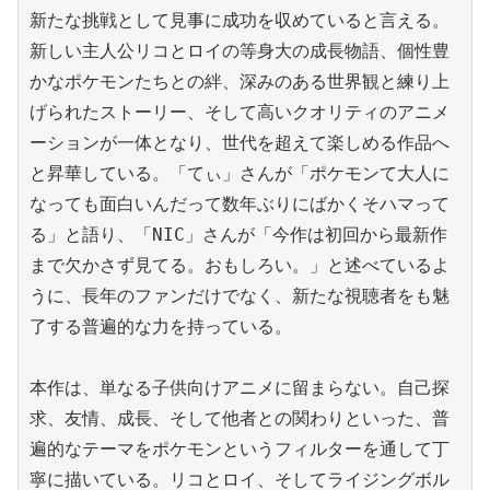
新たな挑戦として見事に成功を収めていると言える。
新しい主人公リコとロイの等身大の成長物語、個性豊
かなポケモンたちとの絆、深みのある世界観と練り上
げられたストーリー、そして高いクオリティのアニメ
ーションが一体となり、世代を超えて楽しめる作品へ
と昇華している。「てぃ」さんが「ポケモンて大人に
なっても面白いんだって数年ぶりにばかくそハマって
る」と語り、「NIC」さんが「今作は初回から最新作
まで欠かさず見てる。おもしろい。」と述べているよ
うに、長年のファンだけでなく、新たな視聴者をも魅
了する普遍的な力を持っている。

本作は、単なる子供向けアニメに留まらない。自己探
求、友情、成長、そして他者との関わりといった、普
遍的なテーマをポケモンというフィルターを通して丁
寧に描いている。リコとロイ、そしてライジングボル