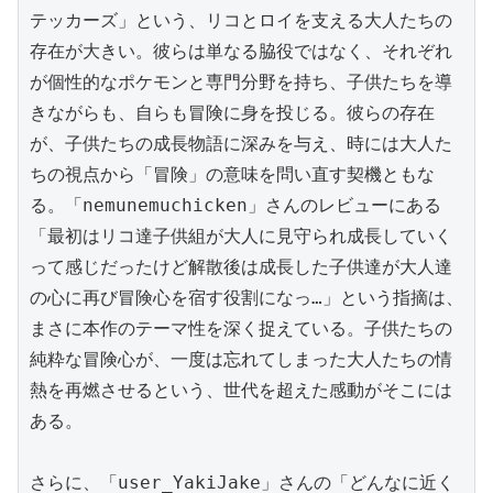
テッカーズ」という、リコとロイを支える大人たちの
存在が大きい。彼らは単なる脇役ではなく、それぞれ
が個性的なポケモンと専門分野を持ち、子供たちを導
きながらも、自らも冒険に身を投じる。彼らの存在
が、子供たちの成長物語に深みを与え、時には大人た
ちの視点から「冒険」の意味を問い直す契機ともな
る。「nemunemuchicken」さんのレビューにある
「最初はリコ達子供組が大人に見守られ成長していく
って感じだったけど解散後は成長した子供達が大人達
の心に再び冒険心を宿す役割になっ…」という指摘は、
まさに本作のテーマ性を深く捉えている。子供たちの
純粋な冒険心が、一度は忘れてしまった大人たちの情
熱を再燃させるという、世代を超えた感動がそこには
ある。

さらに、「user_YakiJake」さんの「どんなに近く