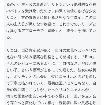
るのが、主人公の刷新だ。サトシという絶対的な存在
のバトンを受け継いだのは、内気で自信なさげな少女
リコと、古の冒険者に憧れる活発な少年ロイ。この二
人の主人公が織りなす物語は、これまでのシリーズと
は異なるアプローチで「冒険」と「成長」を描いてい
る。

リコは、自己肯定感が低く、自分の意見をはっきり言
えない引っ込み思案な性格として登場する。「Ron」
さんのレビューにあるように、「自信なさげだけど優
しい子」という描写がまさにその通りだ。彼女の成長
は、ポケモンとの出会い、特にニャオハとの絆を通し
て丁寧に描かれていく。最初は互いにぎこちなく、自
身の殻に閉じこもりがちだったリコとニャオハが、
様々な困難や出会いの中で心を通わせ、互いを支え合
う存在へと変化していく様は、視聴者に深い共感を呼