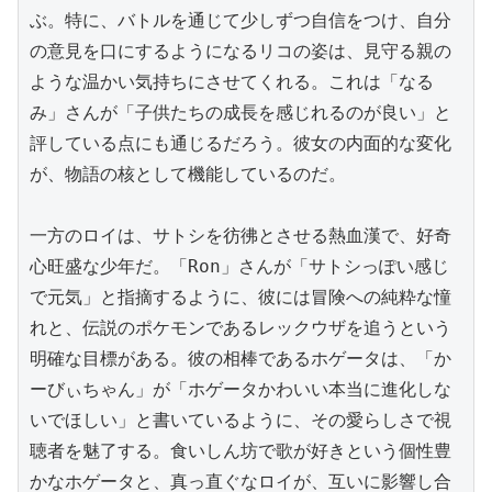
ぶ。特に、バトルを通じて少しずつ自信をつけ、自分
の意見を口にするようになるリコの姿は、見守る親の
ような温かい気持ちにさせてくれる。これは「なる
み」さんが「子供たちの成長を感じれるのが良い」と
評している点にも通じるだろう。彼女の内面的な変化
が、物語の核として機能しているのだ。

一方のロイは、サトシを彷彿とさせる熱血漢で、好奇
心旺盛な少年だ。「Ron」さんが「サトシっぽい感じ
で元気」と指摘するように、彼には冒険への純粋な憧
れと、伝説のポケモンであるレックウザを追うという
明確な目標がある。彼の相棒であるホゲータは、「か
ーびぃちゃん」が「ホゲータかわいい本当に進化しな
いでほしい」と書いているように、その愛らしさで視
聴者を魅了する。食いしん坊で歌が好きという個性豊
かなホゲータと、真っ直ぐなロイが、互いに影響し合