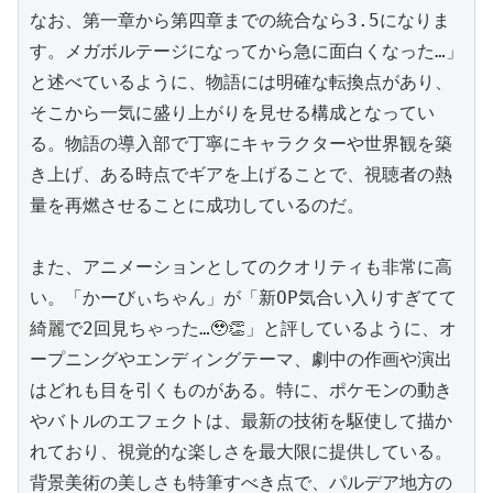
なお、第一章から第四章までの統合なら3.5になりま
す。メガボルテージになってから急に面白くなった…」
と述べているように、物語には明確な転換点があり、
そこから一気に盛り上がりを見せる構成となってい
る。物語の導入部で丁寧にキャラクターや世界観を築
き上げ、ある時点でギアを上げることで、視聴者の熱
量を再燃させることに成功しているのだ。

また、アニメーションとしてのクオリティも非常に高
い。「かーびぃちゃん」が「新OP気合い入りすぎてて
綺麗で2回見ちゃった…🥹👏」と評しているように、オ
ープニングやエンディングテーマ、劇中の作画や演出
はどれも目を引くものがある。特に、ポケモンの動き
やバトルのエフェクトは、最新の技術を駆使して描か
れており、視覚的な楽しさを最大限に提供している。
背景美術の美しさも特筆すべき点で、パルデア地方の