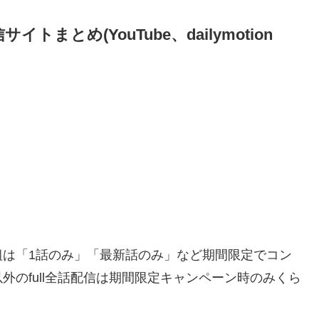
とめ(YouTube、dailymotion
組は「1話のみ」「最新話のみ」など期間限定でコン
のfull全話配信は期間限定キャンペーン時のみくら