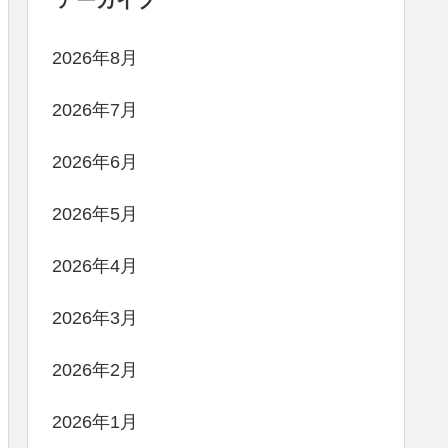
2026年8月
2026年7月
2026年6月
2026年5月
2026年4月
2026年3月
2026年2月
2026年1月