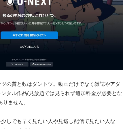
ンツの質と数はダントツ。動画だけでなく雑誌やアダ
ンタル作品(見放題では見られず追加料金が必要とな
ありません。
を少しでも早く見たい人や見逃し配信で見たい人な