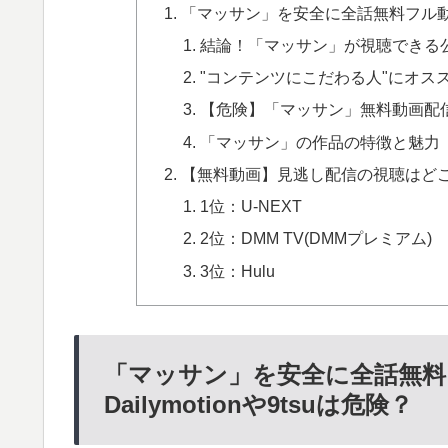
「マッサン」を安全に全話無料フル動画を見
結論！「マッサン」が視聴できる
"コンテンツにこだわる人"にオスス
【危険】「マッサン」無料動画配信サイトま
「マッサン」の作品の特徴と魅力
【無料動画】見逃し配信の視聴はどこ
1位：U-NEXT
2位：DMM TV(DMMプレミアム)
3位：Hulu
「マッサン」を安全に全話無料
Dailymotionや9tsuは危険？