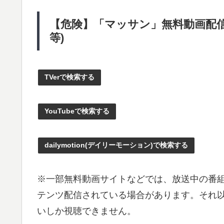
【危険】「マッサン」無料動画配信サイトま
等)
TVerで検索する
YouTubeで検索する
dailymotion(デイリーモーション)で検索する
※一部無料動画サイトなどでは、放送中の番
テンツ配信されている場合があります。それ以外
いしか視聴できません。