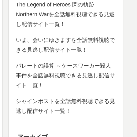
The Legend of Heroes 閃の軌跡
Northern Warを全話無料視聴できる見逃
し配信サイト一覧！
いま、会いにゆきますを全話無料視聴で
きる見逃し配信サイト一覧！
パレートの誤算 ～ケースワーカー殺人
事件を全話無料視聴できる見逃し配信サ
イト一覧！
シャインポストを全話無料視聴できる見
逃し配信サイト一覧！
アーカイブ