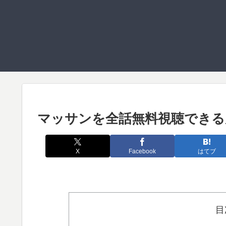
マッサンを全話無料視聴できる
X
Facebook
はてブ
目