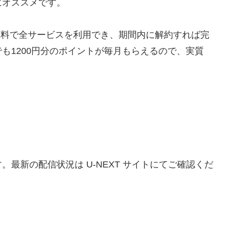
にオススメです。
間無料で全サービスを利用でき、期間内に解約すれば完
も1200円分のポイントが毎月もらえるので、実質
。最新の配信状況は U-NEXT サイトにてご確認くだ