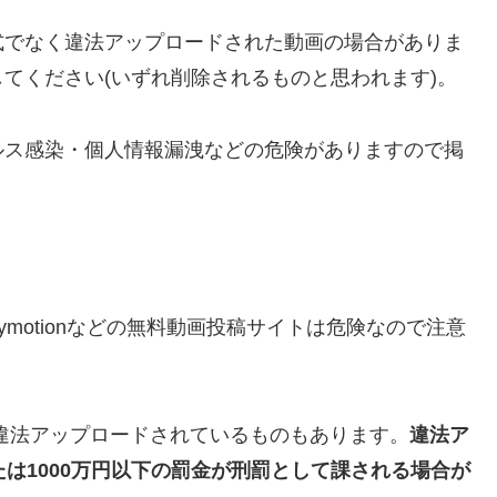
などでは、公式でなく違法アップロードされた動画の場合がありま
てください(いずれ削除されるものと思われます)。
ルス感染・個人情報漏洩などの危険がありますので掲
ilymotionなどの無料動画投稿サイトは危険なので注意
違法アップロードされているものもあります。
違法ア
は1000万円以下の罰金が刑罰として課される場合が