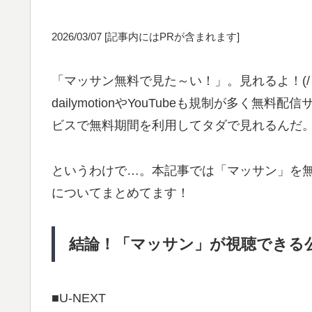
2026/03/07
[記事内にはPRが含まれます]
「マッサン無料で見た～い！」。見れるよ！(/・
dailymotionやYouTubeも規制が多く
ビスで無料期間を利用してタダで見れるんだ
というわけで…。本記事では「マッサン」を
についてまとめてます！
結論！「マッサン」が視聴できる
■U-NEXT