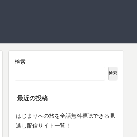
検索
検索
最近の投稿
はじまりへの旅を全話無料視聴できる見
逃し配信サイト一覧！