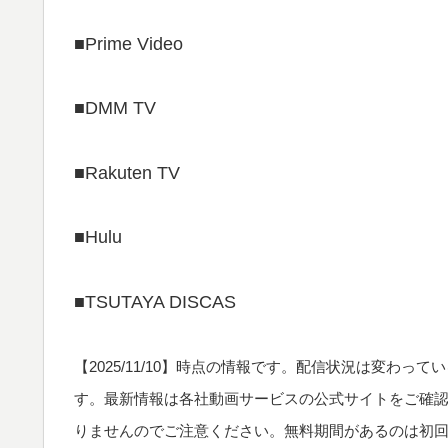
■Prime Video
■DMM TV
■Rakuten TV
■Hulu
■TSUTAYA DISCAS
【
2025/11/10
】時点の情報です。配信状況は変わってい
す。最新情報は各社動画サービスの公式サイトをご確
りませんのでご注意ください。無料期間があるのは初