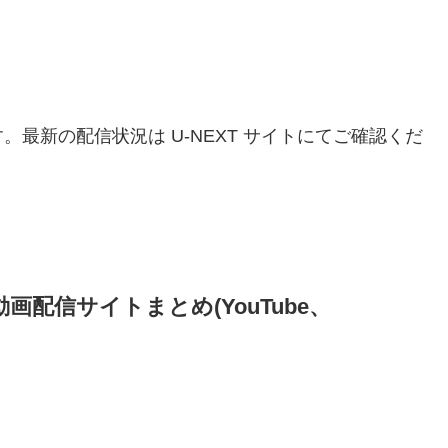
。最新の配信状況は U-NEXT サイトにてご確認くだ
配信サイトまとめ(YouTube、