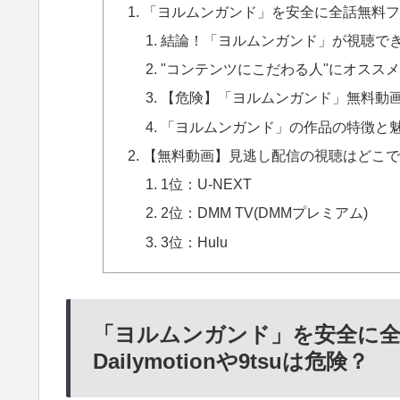
「ヨルムンガンド」を安全に全話無料フル動画
結論！「ヨルムンガンド」が視聴で
"コンテンツにこだわる人"にオススメな
【危険】「ヨルムンガンド」無料動画配信サイ
「ヨルムンガンド」の作品の特徴と
【無料動画】見逃し配信の視聴はどこで
1位：U-NEXT
2位：DMM TV(DMMプレミアム)
3位：Hulu
「ヨルムンガンド」を安全に全
Dailymotionや9tsuは危険？