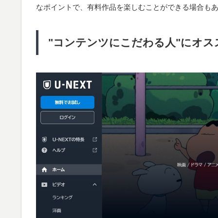
なポイントで、有料作品を楽しむことができる場合も
"コンテンツにこだわる人"にオスス