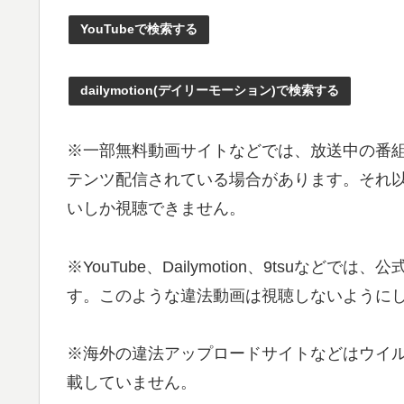
YouTubeで検索する
dailymotion(デイリーモーション)で検索する
※一部無料動画サイトなどでは、放送中の番
テンツ配信されている場合があります。それ以外
いしか視聴できません。
※YouTube、Dailymotion、9tsu
す。このような違法動画は視聴しないようにし
※海外の違法アップロードサイトなどはウイ
載していません。