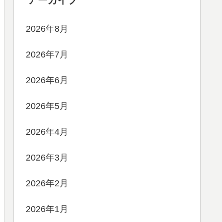
2026年8月
2026年7月
2026年6月
2026年5月
2026年4月
2026年3月
2026年2月
2026年1月