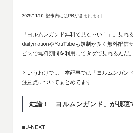
2025/11/10
[記事内にはPRが含まれます]
「ヨルムンガンド無料で見た～い！」。見れるよ！
dailymotionやYouTubeも規制が多く
ビスで無料期間を利用してタダで見れるんだ
というわけで…。本記事では「ヨルムンガン
注意点についてまとめてます！
結論！「ヨルムンガンド」が視聴
■U-NEXT