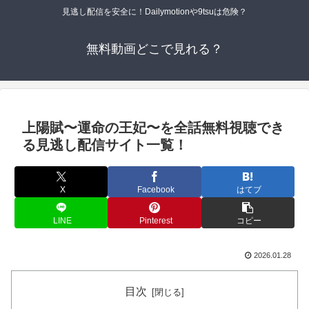
見逃し配信を安全に！Dailymotionや9tsuは危険？
無料動画どこで見れる？
上陽賦〜運命の王妃〜を全話無料視聴でき
る見逃し配信サイト一覧！
X
Facebook
はてブ
LINE
Pinterest
コピー
2026.01.28
目次