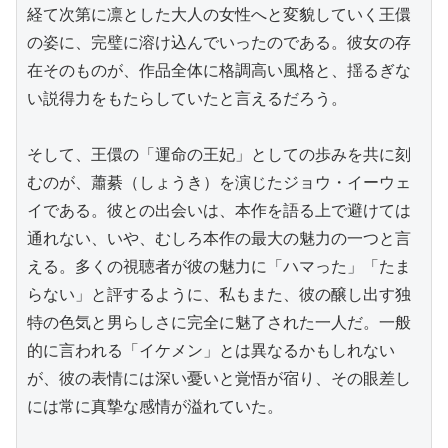
経て次第に凛とした大人の女性へと変貌していく王儇
の姿に、完璧に溶け込んでいったのである。彼女の存
在そのものが、作品全体に格調高い風格と、揺るぎな
い説得力をもたらしていたと言えるだろう。

そして、王儇の「運命の王妃」としての歩みを共に刻
むのが、蕭綦（しょうき）を演じたジョウ・イーウェ
イである。彼との出会いは、本作を語る上で避けては
通れない、いや、むしろ本作の最大の魅力の一つと言
える。多くの視聴者が彼の魅力に「ハマった」「たま
らない」と評するように、私もまた、彼の醸し出す独
特の色気と男らしさに完全に魅了された一人だ。一般
的に言われる「イケメン」とは異なるかもしれない
が、彼の表情には深い憂いと覚悟が宿り、その眼差し
には常に真摯な感情が溢れていた。
