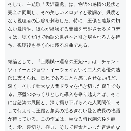
そして、主題歌「天涯盡處」は、物語の感情の起伏と
完全に同期し、その美しいメロディと歌詞が、幾度と
なく視聴者の涙腺を刺激した。特に、王儇と蕭綦の切
ない愛情や、彼らが経験する苦難を想起させるメロデ
ィは、聴くだけで物語の世界へと引き戻される力を持
ち、視聴後も長く心に残る名曲である。

結論として、『上陽賦〜運命の王妃〜』は、チャン・
ツィイーとジョウ・イーウェイという二人の名優の熱
演に支えられ、長尺であることを感じさせないほど、
深く、そして壮大な人間ドラマを描き切った傑作であ
る。序盤のゆっくりとした導入を乗り越えれば、そこ
には怒涛の展開と、深く掘り下げられた人間関係、そ
して何よりも王儇と蕭綦の揺るぎない愛と成長の物語
が待っている。この作品は、単なる時代劇の枠を超
え、愛、裏切り、権力、そして運命といった普遍的な