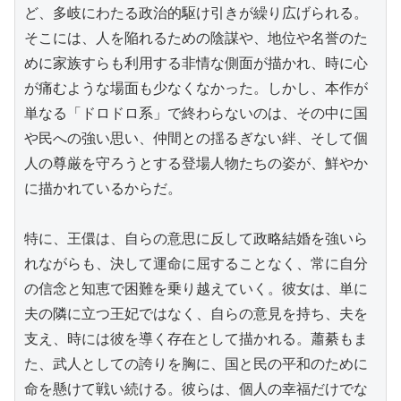
ど、多岐にわたる政治的駆け引きが繰り広げられる。
そこには、人を陥れるための陰謀や、地位や名誉のた
めに家族すらも利用する非情な側面が描かれ、時に心
が痛むような場面も少なくなかった。しかし、本作が
単なる「ドロドロ系」で終わらないのは、その中に国
や民への強い思い、仲間との揺るぎない絆、そして個
人の尊厳を守ろうとする登場人物たちの姿が、鮮やか
に描かれているからだ。

特に、王儇は、自らの意思に反して政略結婚を強いら
れながらも、決して運命に屈することなく、常に自分
の信念と知恵で困難を乗り越えていく。彼女は、単に
夫の隣に立つ王妃ではなく、自らの意見を持ち、夫を
支え、時には彼を導く存在として描かれる。蕭綦もま
た、武人としての誇りを胸に、国と民の平和のために
命を懸けて戦い続ける。彼らは、個人の幸福だけでな