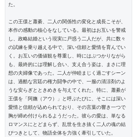
た。

この王儇と蕭綦、二人の関係性の変化と成長こそが、
本作の感動の核心をなしている。最初はお互いを警戒
し、政略結婚という現実に戸惑う二人だが、共に数々
の試練を乗り越える中で、深い信頼と愛情を育んでい
く。お互いの価値観を尊重し、時にはぶつかりながら
も、最終的には理解し合い、支え合う姿は、まさに理
想の夫婦像であった。二人が仲睦まじく過ごすシーン
は、過酷な宮廷の権力闘争の中で、一服の清涼剤のよ
うな安らぎとときめきを与えてくれた。特に、蕭綦が
王儇を「阿嫵（アウ）」と呼ぶたびに、そこには深い
愛情と信頼が込められており、その言葉の響き一つで
胸が締め付けられるようだった。彼らの愛は、単なる
ロマンスにとどまらず、乱世を生き抜く二人の魂の結
びつきとして、物語全体を力強く牽引していた。
