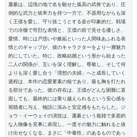
蕭綦は、辺境の地で名を馳せた孤高の武将であり、圧
倒的な武力と統率力を持つ一方で、不器用ながらも深
く王儇を愛し、守り抜こうとする姿が印象的だ。戦場
での冷徹で苛烈な表情と、王儇の前で見せる優しさ、
愛情、時には戸惑いや嫉妬といった人間味あふれる表
情とのギャップが、彼のキャラクターをより一層魅力
的にしていた。特に、政略結婚という形から始まった
二人の関係が、互いを深く理解し、尊敬し、そして何
よりも深く愛し合う「理想の夫婦」へと成長していく
過程は、本作の恋愛要素の核であり、最も胸を打たれ
る部分であった。彼の存在は、王儇がどんな困難に直
面しても、最終的には乗り越えられるという安心感を
視聴者に与え、物語に深みと安定感をもたらした。ジ
ョウ・イーウェイの演技は、蕭綦という複雑で多面的
な人物像を見事に表現し、一度その魅力に触れると抜
け出せなくなる、まさに「中毒性」のあるものであっ