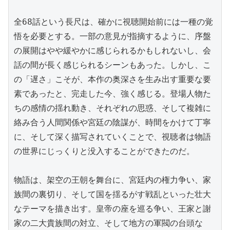
全68話という長尺は、確かに視聴開始前には一種の覚
悟を必要とする。一部の意見が指摘するように、序盤
の展開はやや緩やかに感じられるかもしれないし、会
話の間が長く感じられるシーンもあった。しかし、こ
の「遅さ」こそが、本作の奥深さを生み出す重要な要
素であったと、完走した今、強く感じる。登場人物た
ちの感情の揺れ動き、それぞれの思惑、そして複雑に
絡み合う人間関係や宮廷の陰謀が、時間をかけて丁寧
に、そして深く描写されていくことで、視聴者は物語
の世界にじっくりと没入することができたのだ。

物語は、架空の王朝を舞台に、宮廷内の権力争い、家
族間の裏切り、そして国を揺るがす戦乱といった壮大
なテーマを描き出す。皇帝の座を巡る争い、王家と謝
家の二大貴族間の対立、そして地方の軍閥の台頭な