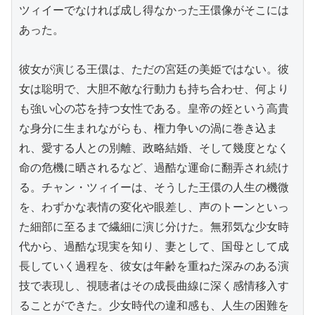
ツィイーでなければ成し得なかった王儇像がそこには
あった。

彼女が演じる王儇は、ただの宮廷の美姫ではない。彼
女は聡明で、大胆不敵な行動力も持ち合わせ、何より
も強い心の芯を持つ女性である。皇帝の姪という高貴
な身分に生まれながらも、権力争いの渦に巻き込ま
れ、愛する人との別離、政略結婚、そして幾度となく
命の危機に晒されるなど、過酷な運命に翻弄され続け
る。チャン・ツィイーは、そうした王儇の人生の機微
を、わずかな表情の変化や眼差し、声のトーンといっ
た細部に至るまで繊細に演じ分けた。無邪気な少女時
代から、過酷な現実を知り、妻として、国母として成
長していく過程を、彼女は年齢を重ねた深みのある演
技で表現し、視聴者はその成長曲線に深く感情移入す
ることができた。少女時代の違和感も、人生の困難を