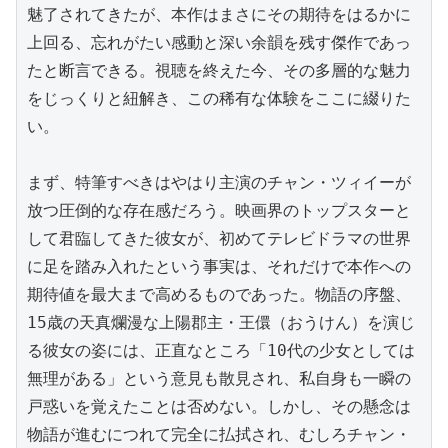
魅了されてきたが、本作はまさにその期待をはるかに
上回る、忘れがたい感動と深い余韻を残す傑作であっ
たと断言できる。視聴を終えた今、その多層的な魅力
をじっくりと紐解き、この稀有な体験をここに綴りた
い。

まず、特筆すべきはやはり主演のチャン・ツィイーが
放つ圧倒的な存在感だろう。映画界のトップスターと
して君臨してきた彼女が、初めてテレビドラマの世界
に足を踏み入れたという事実は、それだけで本作への
期待値を最大まで高めるものであった。物語の序盤、
15歳の天真爛漫な上陽郡主・王儇（おうけん）を演じ
る彼女の姿には、正直なところ「10代の少女としては
無理がある」という意見も散見され、私自身も一瞬の
戸惑いを覚えたことは否めない。しかし、その懸念は
物語が進むにつれて完全に払拭され、むしろチャン・