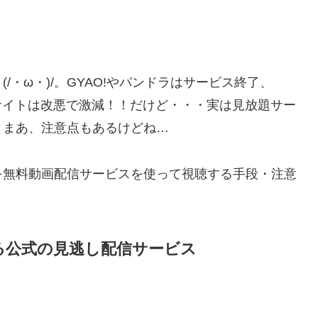
・ω・)/。GYAO!やパンドラはサービス終了、
無料配信サイトは改悪で激減！！だけど・・・実は見放題サー
。まあ、注意点もあるけどね…
を無料動画配信サービスを使って視聴する手段・注意
る公式の見逃し配信サービス