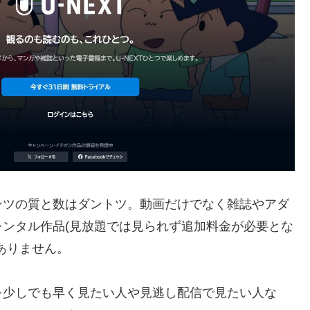
ンツの質と数はダントツ。動画だけでなく雑誌やアダ
ンタル作品(見放題では見られず追加料金が必要とな
ありません。
を少しでも早く見たい人や見逃し配信で見たい人な