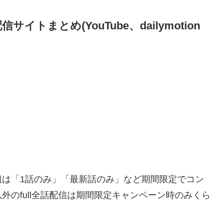
トまとめ(YouTube、dailymotion
組は「1話のみ」「最新話のみ」など期間限定でコン
のfull全話配信は期間限定キャンペーン時のみくら