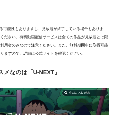
る可能性もありますし、見放題が終了している場合もありま
認ください。有料動画配信サービスは全ての作品が見放題とは限
回利用者のみなので注意ください。また、無料期間中に取得可能
ありますので、詳細は公式サイトを確認ください。
メなのは「U-NEXT」