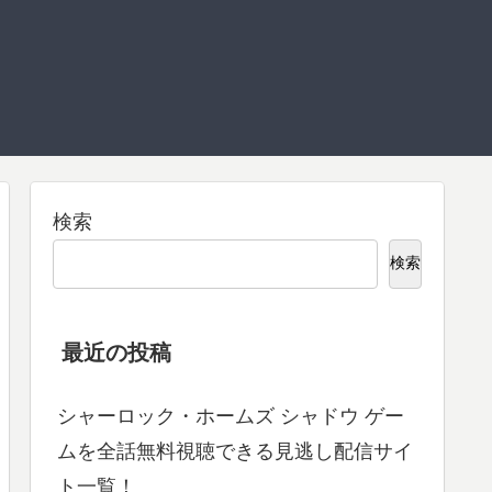
検索
検索
最近の投稿
シャーロック・ホームズ シャドウ ゲー
ムを全話無料視聴できる見逃し配信サイ
ト一覧！