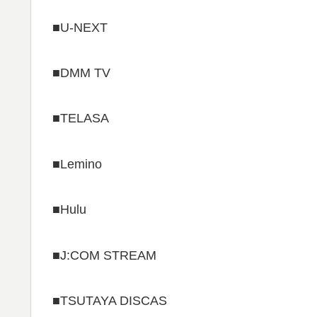
■U-NEXT
■DMM TV
■TELASA
■Lemino
■Hulu
■J:COM STREAM
■TSUTAYA DISCAS