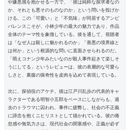
や嫌悪感を抱かせる一方で、「彼は純粋な探求者なの
か、それとも悪そのものなのか」という問いを投げか
ける。この「可愛い」と「不気味」が同居するアンビ
バレンスこそが、小林少年の最大の魅力であり、作品
全体のテーマ性を象徴している。彼を通して、視聴者
は「なぜ人は殺しに魅かれるのか」「善悪の境界線と
は何か」という根源的な問いに直面させられるのだ。
「萌えコナン少年みたいなのが殺人事件起きて楽しそ
うにしてる」というレビューは、彼の表層的な可愛ら
しさと、裏腹の猟奇性を皮肉を込めて表現している。

次に、探偵役のアケチ。彼は江戸川乱歩の代表的キャ
ラクターである明智小五郎をベースにしながらも、過
去のトラウマに囚われ、事件に疲弊し、社会の不正義
に諦念を抱くニヒリストとして描かれている。彼の倦
怠感や無気力さは、現代社会の閉塞感や、正義が必ず