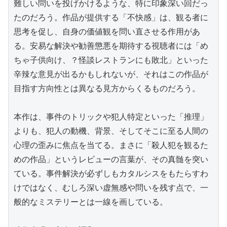
難しい問いを投げかけるような、特に印象深い回だっ
たのだろう。作品が提供する「不快感」は、観る者に
思考を促し、自身の価値観を問い直させる作用があ
る。安易な解決や勧善懲悪を期待する視聴者には「め
ちゃ子供向け、？怪談レストランにも敗北」といった
辛辣な意見が出るかもしれないが、それはこの作品が
目指す方向性とは異なる見方からくるものだろう。

本作は、事件のトリックや犯人特定といった「推理」
よりも、犯人の動機、背景、そしてそこに至る人間の
心理の歪みに焦点を当てる。まさに「殺人犯を観るた
めの作品」というレビューの言葉が、その真髄を突い
ている。事件解決が必ずしもカタルシスをもたらすわ
けではなく、むしろ深い虚無感や問いを残す点で、一
般的なミステリーとは一線を画している。
