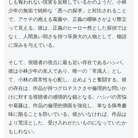
しも報われない現実を反映しているかのようだ。小林
少年の無垢で純粋な「悪への探求」と対比されること
で、アケチの抱える葛藤や、正義の曖昧さがより際立
って見える。彼は、正義のヒーロー然とした探偵では
なく、人間臭い弱さを持つ等身大の人物として、物語
に深みを与えている。

そして、視聴者の視点に最も近い存在であるハシバ。
彼は小林少年の友人であり、唯一の「常識人」とし
て、小林の異常性を心配し、止めようと奮闘する。彼
の存在は、作品が持つグロテスクさや倫理的な問いか
けに対する視聴者の感情的な錨となる。ハシバの苦悩
や葛藤は、作品の倫理的側面を強化し、単なる猟奇趣
味に陥ることを防いでいる。彼がいなければ、作品は
より荒涼とした、受け入れがたいものになっていたか
もしれない。
