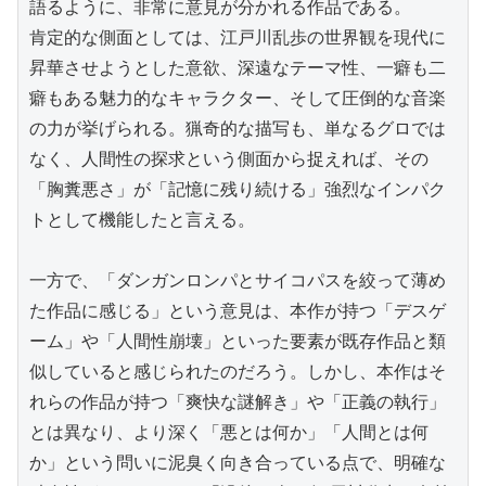
語るように、非常に意見が分かれる作品である。

肯定的な側面としては、江戸川乱歩の世界観を現代に
昇華させようとした意欲、深遠なテーマ性、一癖も二
癖もある魅力的なキャラクター、そして圧倒的な音楽
の力が挙げられる。猟奇的な描写も、単なるグロでは
なく、人間性の探求という側面から捉えれば、その
「胸糞悪さ」が「記憶に残り続ける」強烈なインパク
トとして機能したと言える。

一方で、「ダンガンロンパとサイコパスを絞って薄め
た作品に感じる」という意見は、本作が持つ「デスゲ
ーム」や「人間性崩壊」といった要素が既存作品と類
似していると感じられたのだろう。しかし、本作はそ
れらの作品が持つ「爽快な謎解き」や「正義の執行」
とは異なり、より深く「悪とは何か」「人間とは何
か」という問いに泥臭く向き合っている点で、明確な