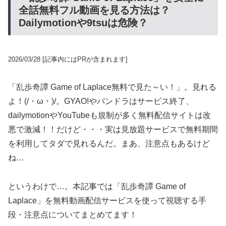
全話無料フル動画を見る方法は？
Dailymotionや9tsuは危険？
2026/03/28
[記事内にはPRが含まれます]
「乱歩奇譚 Game of Laplace無料で見た～い！」。見れる
よ！(/・ω・)/。GYAO!やパンドラはサービス終了、
dailymotionやYouTubeも規制が多く無料配信サイトは改
悪で激減！！だけど・・・実は見放題サービスで無料期間
を利用してタダで見れるんだ。まあ、注意点もあるけど
ね…
というわけで…。本記事では「乱歩奇譚 Game of
Laplace」を無料動画配信サービスを使って視聴する手
段・注意点についてまとめてます！