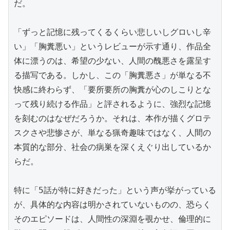
だ。

「ずっと記憶に残ってくるくらい悲しいしグロいし辛
い」「胸糞悪い」というレビューが示す通り、作品全
体に漂うのは、希望の少ない、人間の醜悪さを露呈す
る描写である。しかし、この「胸糞悪さ」が単なる不
快感に終わらず、「要所要所の胸糞が心のしこりとな
って残り続ける作品」と評されるように、強烈な記憶
を刻むのはなぜだろうか。それは、本作が描くグロテ
スクさや悲惨さが、単なる猟奇趣味ではなく、人間の
本質的な部分、社会の病巣を深くえぐり出しているか
らだ。

特に「5話が特に好きだった」という声が挙がっている
が、具体的な内容は明かされていないものの、恐らく
そのエピソードは、人間性の深淵を覗かせ、倫理的に