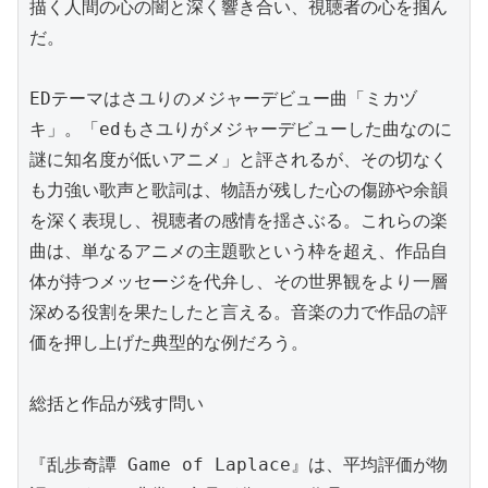
描く人間の心の闇と深く響き合い、視聴者の心を掴ん
だ。

EDテーマはさユりのメジャーデビュー曲「ミカヅ
キ」。「edもさユりがメジャーデビューした曲なのに
謎に知名度が低いアニメ」と評されるが、その切なく
も力強い歌声と歌詞は、物語が残した心の傷跡や余韻
を深く表現し、視聴者の感情を揺さぶる。これらの楽
曲は、単なるアニメの主題歌という枠を超え、作品自
体が持つメッセージを代弁し、その世界観をより一層
深める役割を果たしたと言える。音楽の力で作品の評
価を押し上げた典型的な例だろう。

総括と作品が残す問い

『乱歩奇譚 Game of Laplace』は、平均評価が物