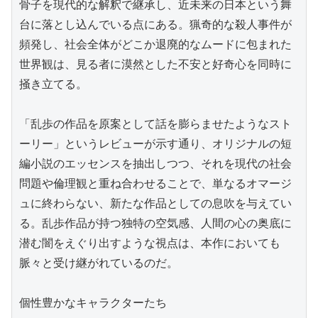
骨子を現代的な解釈で継承し、近未来の日本という舞
台に落とし込んでいる点にある。猟奇的な殺人事件が
頻発し、社会全体がどこか退廃的なムードに包まれた
世界観は、見る者に漠然とした不安と好奇心を同時に
掻き立てる。

「乱歩の作品を原案として話を膨らませたようなスト
ーリー」というレビューが示す通り、オリジナルの短
編小説のエッセンスを抽出しつつ、それを現代の社会
問題や倫理観と重ね合わせることで、単なるオマージ
ュに終わらない、新たな作品としての息吹を与えてい
る。乱歩作品が持つ独特の空気感、人間の心の奥底に
潜む闇をえぐり出すような視点は、本作においても
脈々と受け継がれているのだ。

個性豊かなキャラクターたち
