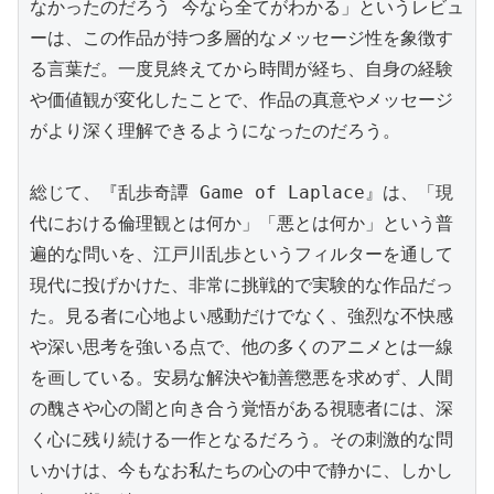
なかったのだろう 今なら全てがわかる」というレビュ
ーは、この作品が持つ多層的なメッセージ性を象徴す
る言葉だ。一度見終えてから時間が経ち、自身の経験
や価値観が変化したことで、作品の真意やメッセージ
がより深く理解できるようになったのだろう。

総じて、『乱歩奇譚 Game of Laplace』は、「現
代における倫理観とは何か」「悪とは何か」という普
遍的な問いを、江戸川乱歩というフィルターを通して
現代に投げかけた、非常に挑戦的で実験的な作品だっ
た。見る者に心地よい感動だけでなく、強烈な不快感
や深い思考を強いる点で、他の多くのアニメとは一線
を画している。安易な解決や勧善懲悪を求めず、人間
の醜さや心の闇と向き合う覚悟がある視聴者には、深
く心に残り続ける一作となるだろう。その刺激的な問
いかけは、今もなお私たちの心の中で静かに、しかし