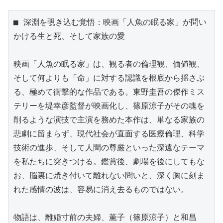
■ 深淵を覗き込む覚悟：映画「人魚の眠る家」が問い
かける生と死、そして家族の愛

映画「人魚の眠る家」は、観る者の倫理観、価値観、
そして何よりも「命」に対する認識を根底から揺さぶ
る、極めて衝撃的な作品である。東野圭吾の傑作ミス
テリーを堤幸彦監督が映画化し、篠原涼子がその魂を
削るような演技で主演を務めた本作は、単なる家族の
悲劇に留まらず、現代社会が直面する医療倫理、科学
技術の進歩、そして人間の尊厳といった深遠なテーマ
を私たちに突きつける。鑑賞後、劇場を後にしてもな
お、脳裏に焼き付いて離れない問いと、深く胸に刻ま
れた感情の波は、容易に消え去るものではない。

物語は、離婚寸前の夫婦、薫子（篠原涼子）と和昌