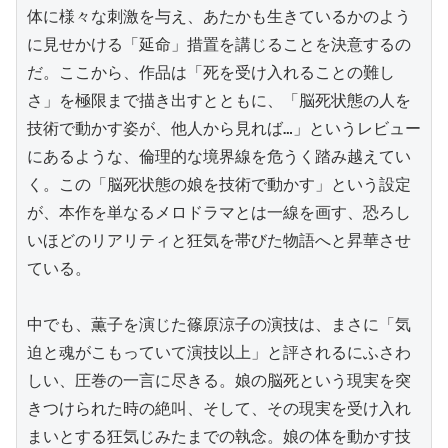
体に様々な刺激を与え、あたかも生きているかのよう
に見せかける「延命」措置を講じることを決意するの
だ。ここから、作品は「死を受け入れることの難し
さ」を極限まで描き出すとともに、「脳死状態の人を
技術で動かす姿が、他人から見れば…」というレビュー
にあるような、倫理的な境界線を危うく踏み越えてい
く。この「脳死状態の娘を技術で動かす」という設定
が、本作を単なるメロドラマとは一線を画す、恐ろし
いほどのリアリティと狂気を帯びた物語へと昇華させ
ている。

中でも、薫子を演じた篠原涼子の演技は、まさに「気
迫と魂がこもっていて演技以上」と評されるにふさわ
しい、圧巻の一言に尽きる。娘の脳死という現実を突
きつけられた時の絶叫、そして、その現実を受け入れ
まいとする狂気じみたまでの執念。娘の体を動かす技