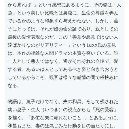
から見れば…」という感想にあるように、その姿は「人
魚」という美しい比喩とは裏腹に、生命の尊厳を弄ん
でいるかのような印象すら与えかねない。しかし、薫
子にとっては、それが娘の命の証であり、親としての
最後の愛情表現なのだ。この「善意や悪意ではない人
達ばかりなのがリアリティー」というtaxx氏の意見
は、本作の複雑な人間ドラマの本質を突いている。誰
一人として悪人ではなく、皆がそれぞれの立場で、愛
する者、あるいは人としてあるべき姿と向き合おうと
しているからこそ、観客は様々な感情の間で板挟みに
なる。

物語は、薫子だけでなく、夫の和昌、そして残された
幼い息子・生人（いつき）の視点からも「死の受容」
を描く。「多忙な夫に頼れないこと…」とあるように、
和昌もまた、妻の狂気じみた行動を目の当たりにし、