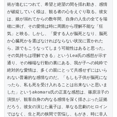
術が進むにつれて、希望と絶望の間を揺れ動き、感情
が破綻していく様は、観る者の心をえぐり取る。彼女
は、娘が溺れてからの数年間、自身の人生の全てを瑞
穂に捧げ、その愛情は時に周囲から理解不能な「狂
気」と映る。しかし、「愛する人が脳死となり、脳死
か心臓死かを選ばなければならない状況に置かれた
ら、誰でもこうなってしまう可能性はあると思った。
その気持ちは理解できる」というLea氏の感想が示す
通り、その極端な行動の裏にある、我が子への純粋で
絶対的な愛情は、多くの親にとって共感せずにはいら
れない普遍的な感情なのだ。「もしも子供が脳死にな
ったら、私も死を受け入れることは出来ないと思いま
した」というakomaru氏の正直な感想は、篠原涼子の
演技が、観客自身の内なる感情を深く揺さぶった証拠
だろう。彼女の演じた薫子は、単なる悲劇のヒロイン
ではなく、生と死の狭間で苦悩し、もがき、時に非人