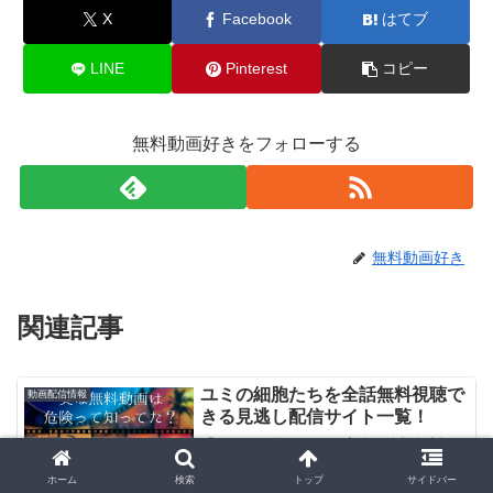
X
Facebook
はてブ
LINE
Pinterest
コピー
無料動画好きをフォローする
無料動画好き
関連記事
ユミの細胞たちを全話無料視聴で
動画配信情報
きる見逃し配信サイト一覧！
「ユミの細胞たち」を安全に全話無料フ
ル動画を見る方法は？Dailymotionや9tsu
は危険？2025/10/27 「ユミの細胞たち無
ホーム
検索
トップ
サイドバー