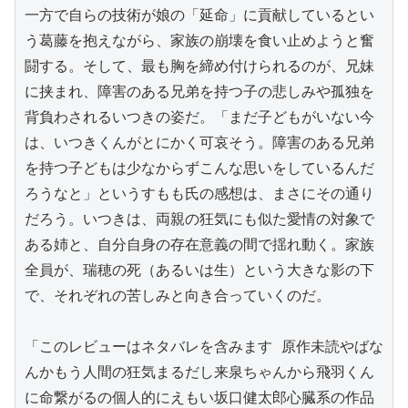
一方で自らの技術が娘の「延命」に貢献しているとい
う葛藤を抱えながら、家族の崩壊を食い止めようと奮
闘する。そして、最も胸を締め付けられるのが、兄妹
に挟まれ、障害のある兄弟を持つ子の悲しみや孤独を
背負わされるいつきの姿だ。「まだ子どもがいない今
は、いつきくんがとにかく可哀そう。障害のある兄弟
を持つ子どもは少なからずこんな思いをしているんだ
ろうなと」というすもも氏の感想は、まさにその通り
だろう。いつきは、両親の狂気にも似た愛情の対象で
ある姉と、自分自身の存在意義の間で揺れ動く。家族
全員が、瑞穂の死（あるいは生）という大きな影の下
で、それぞれの苦しみと向き合っていくのだ。

「このレビューはネタバレを含みます 原作未読やばな
んかもう人間の狂気まるだし来泉ちゃんから飛羽くん
に命繋がるの個人的にえもい坂口健太郎心臓系の作品