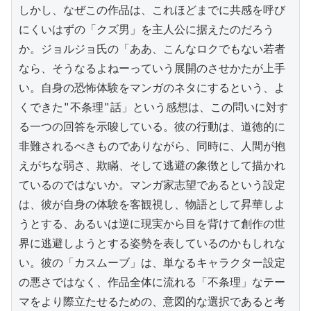
しかし、なぜこの作品は、これほどまでに共感を呼び
にくいはずの「クズ男」を主人公に据えたのだろう
か。ジョルジョ氏の「ああ、こんなロクでもない若者
なら、そうなるよねーっていう展開のさせかたが上手
い。自身の恐怖体験をマンガのネタにするという、よ
くできた"不条理"話」という感想は、この問いに対す
る一つの回答を示唆している。彼の行動は、道徳的に
非難されるべきものでありながら、同時に、人間が抱
えがちな弱さ、欺瞞、そして逃避の象徴として描かれ
ているのではないか。マンガ家志望であるという設定
は、彼が自身の体験を客観視し、物語として昇華しよ
うとする、あるいは逆に現実から目を背けて創作の世
界に逃避しようとする姿勢を表しているのかもしれな
い。彼の「カスムーブ」は、単なるキャラクター設定
の悪さではなく、作品全体に流れる「不条理」なテー
マをより際立たせるための、意図的な選択であると考