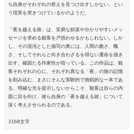
ち自身がそれぞれの答えを見つけ出すしかない、とい
う現実を突きつけているかのようだ。

「夜を越える旅」は、安易な娯楽や分かりやすいメッ
セージを求める観客を戸惑わせるかもしれない。しか
し、その混沌とした描写の奥には、人間の脆さ、醜
さ、そしてそれらと向き合わざるを得ない運命を描き
出す、確固たる作家性が宿っている。この作品は、観
客それぞれの心に、それぞれ異なる「夜」の旅の記憶
を刻み込む、まさにそんな実験的で挑戦的な一本であ
る。明確な光を提示しないからこそ、観客は自らの内
面に目を向け、彼ら自身の「夜を越える旅」について
深く考えさせられるのである。

3160文字