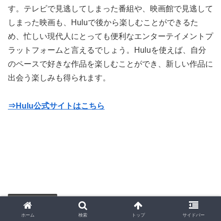
す。テレビで見逃してしまった番組や、映画館で見逃して
しまった映画も、Huluで後から楽しむことができるた
め、忙しい現代人にとっても便利なエンターテイメントプ
ラットフォームと言えるでしょう。Huluを使えば、自分
のペースで好きな作品を楽しむことができ、新しい作品に
出会う楽しみも得られます。
⇒Hulu公式サイトはこちら
動画配信情報
ホーム
検索
トップ
サイドバー