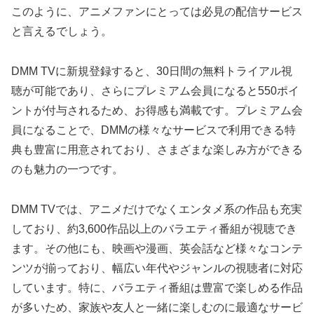
このように、アニメファンにとっては必見の配信サービス
と言えるでしょう。
DMM TVに新規登録すると、30日間の無料トライアル視
聴が可能であり、さらにプレミアム会員になると550ポイ
ントが付与されるため、お得感も満載です。プレミアム会
員になることで、DMMの様々なサービスで利用できる特
典も豊富に用意されており、さまざまな楽しみ方ができる
のも魅力の一つです。
DMM TVでは、アニメだけでなくエンタメ系の作品も充実
しており、約3,600作品以上のバラエティ番組が視聴でき
ます。その他にも、映画や漫画、英会話など様々なコンテ
ンツが揃っており、幅広い年代やジャンルの視聴者に対応
しています。特に、バラエティ番組は豊富で楽しめる作品
が多いため、家族や友人と一緒に楽しむのに最適なサービ