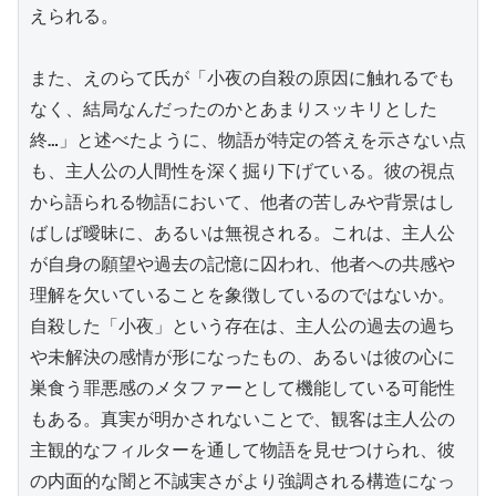
えられる。

また、えのらて氏が「小夜の自殺の原因に触れるでも
なく、結局なんだったのかとあまりスッキリとした
終…」と述べたように、物語が特定の答えを示さない点
も、主人公の人間性を深く掘り下げている。彼の視点
から語られる物語において、他者の苦しみや背景はし
ばしば曖昧に、あるいは無視される。これは、主人公
が自身の願望や過去の記憶に囚われ、他者への共感や
理解を欠いていることを象徴しているのではないか。
自殺した「小夜」という存在は、主人公の過去の過ち
や未解決の感情が形になったもの、あるいは彼の心に
巣食う罪悪感のメタファーとして機能している可能性
もある。真実が明かされないことで、観客は主人公の
主観的なフィルターを通して物語を見せつけられ、彼
の内面的な闇と不誠実さがより強調される構造になっ