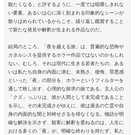
観たくなる」と評するように、一度では咀嚼しきれな
い要素、あるいは心に深く刻まれる印象的なシーンが
散りばめられているからこそ、繰り返し鑑賞すること
で新たな発見や解釈が生まれる作品なのだ。

結局のところ、「夜を越える旅」は、普遍的な恐怖や
カタルシスを提供するホラー作品ではないのかもしれ
ない。むしろ、それは現代に生きる若者たちの、ある
いは私たち自身の内面に潜む、未熟さ、後悔、罪悪感
といった「夜」の部分を、ホラーというフィルターを
通して映し出す、心理的な探求の旅である。主人公の
「クズ」っぷりは、彼が人間として未完成であること
を示し、その未完成さがゆえに、彼は過去の亡霊や自
身の内面的な闇と対峙せざるを得なくなる。物語が明
確な解決を示さず、観客に解釈を委ねるのは、人生に
おける多くの「夜」が、明確な終わりを持たず、私た