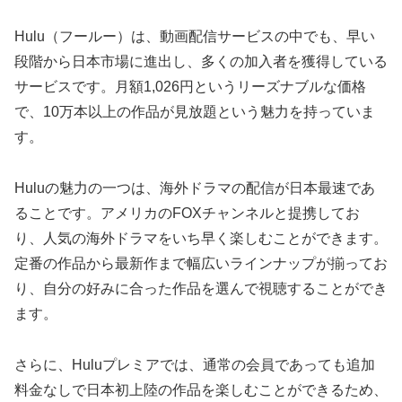
Hulu（フールー）は、動画配信サービスの中でも、早い
段階から日本市場に進出し、多くの加入者を獲得している
サービスです。月額1,026円というリーズナブルな価格
で、10万本以上の作品が見放題という魅力を持っていま
す。
Huluの魅力の一つは、海外ドラマの配信が日本最速であ
ることです。アメリカのFOXチャンネルと提携してお
り、人気の海外ドラマをいち早く楽しむことができます。
定番の作品から最新作まで幅広いラインナップが揃ってお
り、自分の好みに合った作品を選んで視聴することができ
ます。
さらに、Huluプレミアでは、通常の会員であっても追加
料金なしで日本初上陸の作品を楽しむことができるため、