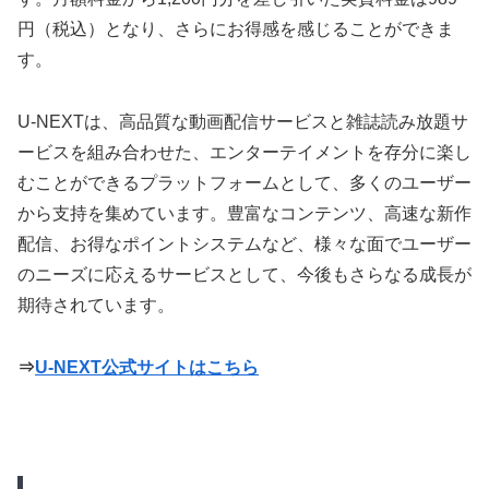
円（税込）となり、さらにお得感を感じることができま
す。
U-NEXTは、高品質な動画配信サービスと雑誌読み放題サ
ービスを組み合わせた、エンターテイメントを存分に楽し
むことができるプラットフォームとして、多くのユーザー
から支持を集めています。豊富なコンテンツ、高速な新作
配信、お得なポイントシステムなど、様々な面でユーザー
のニーズに応えるサービスとして、今後もさらなる成長が
期待されています。
⇒
U-NEXT公式サイトはこちら