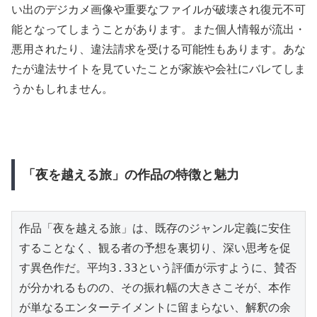
い出のデジカメ画像や重要なファイルが破壊され復元不可
能となってしまうことがあります。また個人情報が流出・
悪用されたり、違法請求を受ける可能性もあります。あな
たが違法サイトを見ていたことが家族や会社にバレてしま
うかもしれません。
「夜を越える旅」の作品の特徴と魅力
作品「夜を越える旅」は、既存のジャンル定義に安住
することなく、観る者の予想を裏切り、深い思考を促
す異色作だ。平均3.33という評価が示すように、賛否
が分かれるものの、その振れ幅の大きさこそが、本作
が単なるエンターテイメントに留まらない、解釈の余