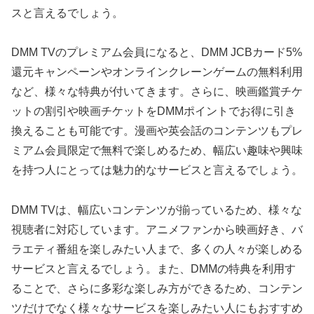
スと言えるでしょう。
DMM TVのプレミアム会員になると、DMM JCBカード5%
還元キャンペーンやオンラインクレーンゲームの無料利用
など、様々な特典が付いてきます。さらに、映画鑑賞チケ
ットの割引や映画チケットをDMMポイントでお得に引き
換えることも可能です。漫画や英会話のコンテンツもプレ
ミアム会員限定で無料で楽しめるため、幅広い趣味や興味
を持つ人にとっては魅力的なサービスと言えるでしょう。
DMM TVは、幅広いコンテンツが揃っているため、様々な
視聴者に対応しています。アニメファンから映画好き、バ
ラエティ番組を楽しみたい人まで、多くの人々が楽しめる
サービスと言えるでしょう。また、DMMの特典を利用す
ることで、さらに多彩な楽しみ方ができるため、コンテン
ツだけでなく様々なサービスを楽しみたい人にもおすすめ