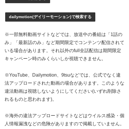
dailymotion(デイリーモーション)で検索する
※一部無料動画サイトなどでは、放送中の番組は「1話の
み」「最新話のみ」など期間限定でコンテンツ配信されて
いる場合があります。それ以外のfull全話配信は期間限定
キャンペーン時のみくらいしか視聴できません。
※YouTube、Dailymotion、9tsuなどでは、公式でなく違
法アップロードされた動画の場合があります。このような
違法動画は視聴しないようにしてください(いずれ削除さ
れるものと思われます)。
※海外の違法アップロードサイトなどはウイルス感染・個
人情報漏洩などの危険がありますので掲載していません。