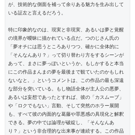
が、技術的な側面を補って余りある魅力を生み出して
いる証左と言えるだろう。

特に印象的なのは、現実と非現実、あるいは夢と覚醒
の境界が曖昧に描かれている点だ。つのじさん氏の
「夢オチには思うところありつつ、確かに全体的に
「そんなんあり？」って切り替わり方をするシーンが
あって、まさに夢っぽいというか。もしかすると本当
にこの作品まんまの夢を最後まで観ていたのかもしれ
ないなと。」というコメントは、この作品の最も深遠
な部分を突いている。もし物語全体が主人公の悪夢、
あるいは妄想であったとすれば、彼の「カスムーブ」
や「ロクでもない」言動、そして突然のホラー展開
も、すべて彼の内面的な葛藤や罪悪感の具現化と解釈
できる。夢の中では論理が破綻し、「そんなんあ
り？」という非合理的な出来事が連続する。この作品