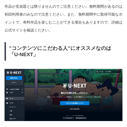
作品が見放題とは限りませんのでご注意ください。無料期間があるのは
初回利用者のみなので注意ください。また、無料期間中に取得可能なポ
イントで、有料作品を楽しむことができる場合もありますので、詳細は
公式サイトを確認ください。
"コンテンツにこだわる人"にオススメなのは
「U-NEXT」