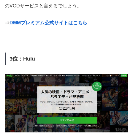
のVODサービスと言えるでしょう。
⇒
DMMプレミアム公式サイトはこちら
3位：Hulu