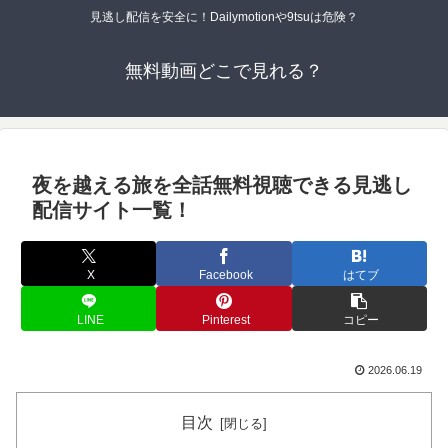
見逃し配信を安全に！Dailymotionや9tsuは危険？
無料動画どこで見れる？
夜を越える旅を全話無料視聴できる見逃し
配信サイト一覧！
X
Facebook
はてブ
LINE
Pinterest
コピー
2026.06.19
目次