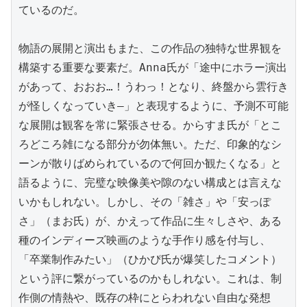
ているのだ。

物語の展開と演出もまた、この作品の独特な世界観を
構築する重要な要素だ。Anna氏が「途中にホラー演出
があって、おおお…！うわっ！となり、終盤から雲行き
が怪しくなっていき―」と表現するように、予測不可能
な展開は観客を常に緊張させる。からすま氏が「とこ
ろどころ雑になる部分が勿体無い。ただ、印象的なシ
ーンが散りばめられているので何回か観たくなる」と
語るように、完璧な映像美や隙のない構成とは言えな
いかもしれない。しかし、その「雑さ」や「安っぽ
さ」（まお氏）が、かえって作品に生々しさや、ある
種のインディーズ映画のような手作り感を付与し、
「卒業制作みたい」（ひかぴ氏が爆笑したコメント）
という評に繋がっているのかもしれない。これは、制
作側の情熱や、既存の枠にとらわれない自由な発想