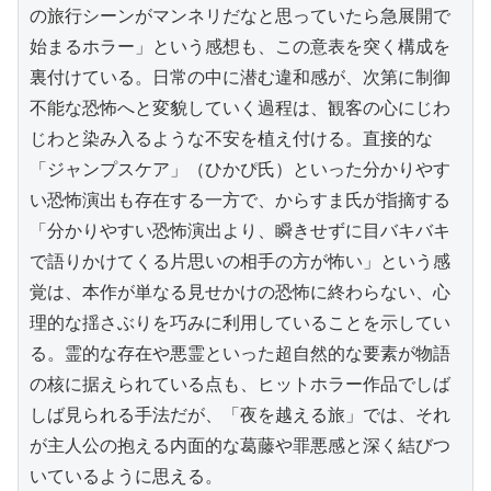
の旅行シーンがマンネリだなと思っていたら急展開で
始まるホラー」という感想も、この意表を突く構成を
裏付けている。日常の中に潜む違和感が、次第に制御
不能な恐怖へと変貌していく過程は、観客の心にじわ
じわと染み入るような不安を植え付ける。直接的な
「ジャンプスケア」（ひかぴ氏）といった分かりやす
い恐怖演出も存在する一方で、からすま氏が指摘する
「分かりやすい恐怖演出より、瞬きせずに目バキバキ
で語りかけてくる片思いの相手の方が怖い」という感
覚は、本作が単なる見せかけの恐怖に終わらない、心
理的な揺さぶりを巧みに利用していることを示してい
る。霊的な存在や悪霊といった超自然的な要素が物語
の核に据えられている点も、ヒットホラー作品でしば
しば見られる手法だが、「夜を越える旅」では、それ
が主人公の抱える内面的な葛藤や罪悪感と深く結びつ
いているように思える。
