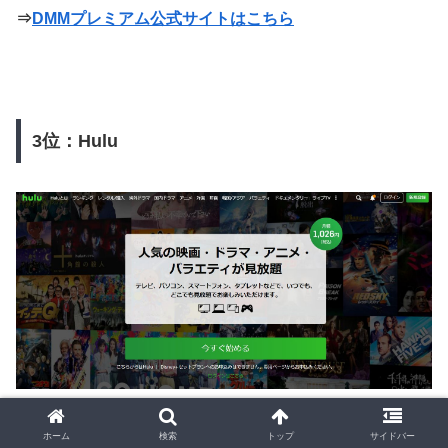
⇒
DMMプレミアム公式サイトはこちら
3位：Hulu
Hulu（フールー）は、動画配信サービスの中でも、早い
ホーム
検索
トップ
サイドバー