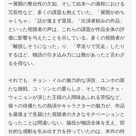
ー展開の整合性の欠如、そして結末への過程における
冗長性など、多くの課題も抱えていた。「展開がめち
ゃくちゃ」「話が進まず退屈」「出演者頼みの作品」
といった視聴者の声は、これらの課題が作品全体の評
価に影響を与えたことを示している。多くの視聴者が
「離脱しそうになった」り、「早送りで完走」したり
するほど、物語の引き込み力には難があったと言わざ
るを得ない。

それでも、チョン・イルの魅力的な演技、ユンホの新
たな挑戦、コ・ソンヒの愛らしさ、そして特にチェ・
ウォニョンが演じた王様の人間味あふれる苦悩など、
個々の俳優たちの熱演やキャラクターの魅力が、作品
を最後まで見届けた視聴者の大きなモチベーションと
なったことは間違いない。脇役が物語全体を支え、部
分的な感動を生み出す力を持っていたのは、本作の特