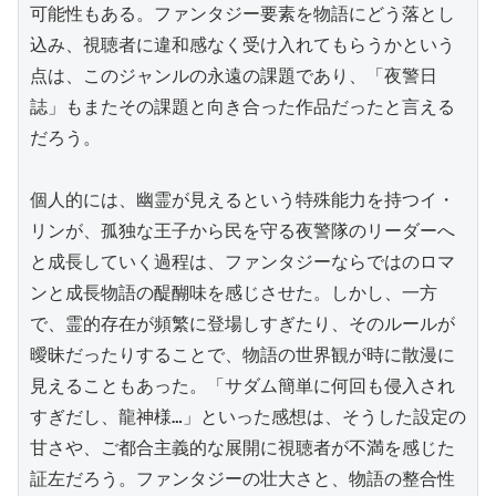
可能性もある。ファンタジー要素を物語にどう落とし
込み、視聴者に違和感なく受け入れてもらうかという
点は、このジャンルの永遠の課題であり、「夜警日
誌」もまたその課題と向き合った作品だったと言える
だろう。

個人的には、幽霊が見えるという特殊能力を持つイ・
リンが、孤独な王子から民を守る夜警隊のリーダーへ
と成長していく過程は、ファンタジーならではのロマ
ンと成長物語の醍醐味を感じさせた。しかし、一方
で、霊的存在が頻繁に登場しすぎたり、そのルールが
曖昧だったりすることで、物語の世界観が時に散漫に
見えることもあった。「サダム簡単に何回も侵入され
すぎだし、龍神様…」といった感想は、そうした設定の
甘さや、ご都合主義的な展開に視聴者が不満を感じた
証左だろう。ファンタジーの壮大さと、物語の整合性