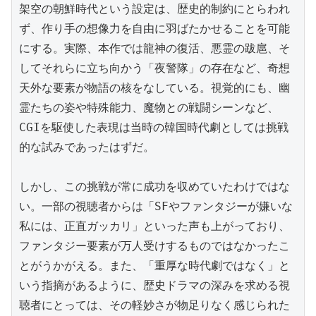
架空の朝鮮時代という設定は、歴史的制約にとらわれ
ず、作り手の想像力を自由に羽ばたかせることを可能
にする。実際、本作では龍神の復活、悪霊の跋扈、そ
してそれらに立ち向かう「夜警隊」の存在など、奇想
天外な要素が物語の核をなしている。視覚的にも、幽
霊たちの姿や特殊能力、魔物との戦闘シーンなど、
CGIを駆使した表現は当時の韓国時代劇としては挑戦
的な試みであったはずだ。

しかし、この挑戦が常に成功を収めていたわけではな
い。一部の視聴者からは「SFやファンタジーが嫌いな
私には、正直ガッカリ」といった声も上がっており、
ファンタジー要素が万人受けするものではなかったこ
とがうかがえる。また、「重厚な時代劇ではなく」と
いう指摘があるように、歴史ドラマの深みを求める視
聴者にとっては、その軽妙さが物足りなく感じられた