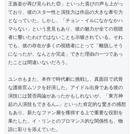
王族姿が再び見られた😍」といった喜びの声も上がっ
ており、彼のスター性と演技力は作品の大きな牽引力
となっていた。しかし、「チョン・イルになかなかハ
マらない」という意見もあり、彼の魅力が全ての視聴
者に響いたわけではないことも示唆されている。それ
でも、彼の存在が多くの視聴者にとって「離脱しそう
になったが、なんとか完走」できた理由の一つであっ
たことは間違いないだろう。

ユンホもまた、本作で時代劇に挑戦し、真面目で武骨
な護衛官ムソクを好演した。アイドル出身である彼の
演技には賛否両論があったかもしれないが、「東方神
起の人演技もできるん…」といった肯定的な驚きの感想
もあり、新たなファン層を獲得する上で重要な役割を
果たした。イ・リンとのブロマンス的な関係性も、物
語に彩りを添えていた。
