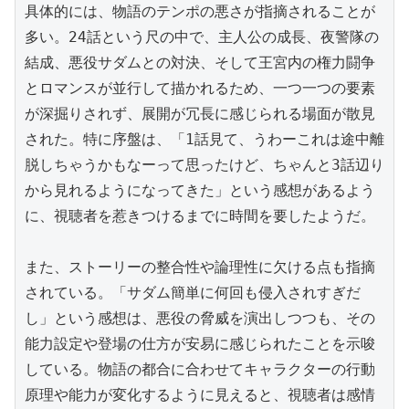
具体的には、物語のテンポの悪さが指摘されることが
多い。24話という尺の中で、主人公の成長、夜警隊の
結成、悪役サダムとの対決、そして王宮内の権力闘争
とロマンスが並行して描かれるため、一つ一つの要素
が深掘りされず、展開が冗長に感じられる場面が散見
された。特に序盤は、「1話見て、うわーこれは途中離
脱しちゃうかもなーって思ったけど、ちゃんと3話辺り
から見れるようになってきた」という感想があるよう
に、視聴者を惹きつけるまでに時間を要したようだ。

また、ストーリーの整合性や論理性に欠ける点も指摘
されている。「サダム簡単に何回も侵入されすぎだ
し」という感想は、悪役の脅威を演出しつつも、その
能力設定や登場の仕方が安易に感じられたことを示唆
している。物語の都合に合わせてキャラクターの行動
原理や能力が変化するように見えると、視聴者は感情