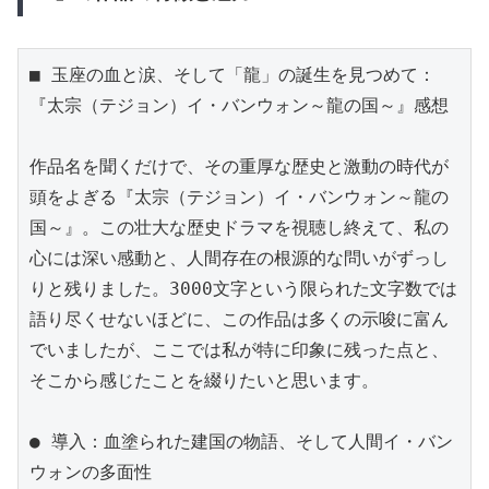
■ 玉座の血と涙、そして「龍」の誕生を見つめて：
『太宗（テジョン）イ・バンウォン～龍の国～』感想

作品名を聞くだけで、その重厚な歴史と激動の時代が
頭をよぎる『太宗（テジョン）イ・バンウォン～龍の
国～』。この壮大な歴史ドラマを視聴し終えて、私の
心には深い感動と、人間存在の根源的な問いがずっし
りと残りました。3000文字という限られた文字数では
語り尽くせないほどに、この作品は多くの示唆に富ん
でいましたが、ここでは私が特に印象に残った点と、
そこから感じたことを綴りたいと思います。

● 導入：血塗られた建国の物語、そして人間イ・バン
ウォンの多面性
