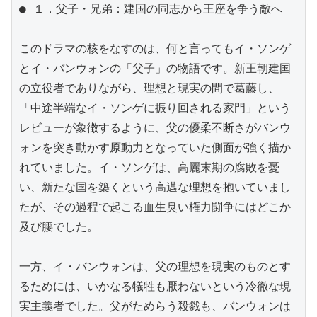
● １．父子・兄弟：建国の同志から王座を争う敵へ

このドラマの核をなすのは、何と言ってもイ・ソンゲ
とイ・バンウォンの「父子」の物語です。新王朝建国
の立役者でありながら、理想と現実の間で葛藤し、
「中途半端なイ・ソンゲに振り回される家門」という
レビューが象徴するように、父の優柔不断さがバンウ
ォンを突き動かす原動力となっていた側面が強く描か
れていました。イ・ソンゲは、高麗末期の腐敗を憂
い、新たな国を築くという高邁な理想を抱いていまし
たが、その過程で起こる血生臭い権力闘争にはどこか
及び腰でした。

一方、イ・バンウォンは、父の理想を現実のものとす
るためには、いかなる犠牲も厭わないという冷徹な現
実主義者でした。父がためらう殺戮も、バンウォンは