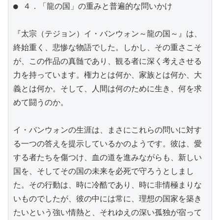
● ４．「龍の国」の重みと普遍的な問いかけ

『太宗（テジョン）イ・バンウォン～龍の国～』は、
終始重く、悲惨な物語でした。しかし、その重さこそ
が、この作品の真髄であり、観る者に深く考えさせる
力を持っています。権力とは何か、家族とは何か、大
義とは何か。そして、人間は何のために生き、何を求
めて闘うのか。

イ・バンウォンの生涯は、まさにこれらの問いに対す
る一つの答えを提示しているかのようです。彼は、愛
する者たちを傷つけ、血の道を進みながらも、新しい
国を、そしてその国の未来を必死で守ろうとしまし
た。その行動は、時に冷酷であり、時に非情極まりな
いものでしたが、彼の中には常に、理想の国家を築き
たいという強い情熱と、それゆえの深い孤独が宿って