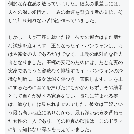
倒的な存在感を放っていました。彼女の眼差しには、
夫への深い愛情と、一族の命運を背負う者の覚悟、そ
して計り知れない苦悩が宿っていました。

しかし、夫が王座に就いた後、彼女の運命はまた新た
な試練を迎えます。王となったイ・バンウォンは、も
はや彼女の夫であるだけでなく、王朝の絶対的な権力
者となりました。王権の安定のためには、たとえ妻の
実家であろうと容赦なく排除するイ・バンウォンの冷
徹な判断に、彼女は深く傷つき、苦悩します。夫を王
にするために全てを捧げたにもかかわらず、その結果
として自らが愛する家族を失い、孤独に苛まれる姿
は、涙なしには見られませんでした。彼女は王妃とい
う最も高い地位にありながら、最も深い悲哀を背負っ
た女性の一人であり、その迫真の演技は、このドラマ
に計り知れない深みを与えていました。
