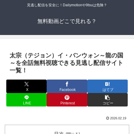
見逃し配信を安全に！Dailymotionや9tsuは危険？
無料動画どこで見れる？
太宗（テジョン）イ・バンウォン～龍の国
～を全話無料視聴できる見逃し配信サイト
一覧！
X
Facebook
はてブ
LINE
Pinterest
コピー
2026.02.19
目次