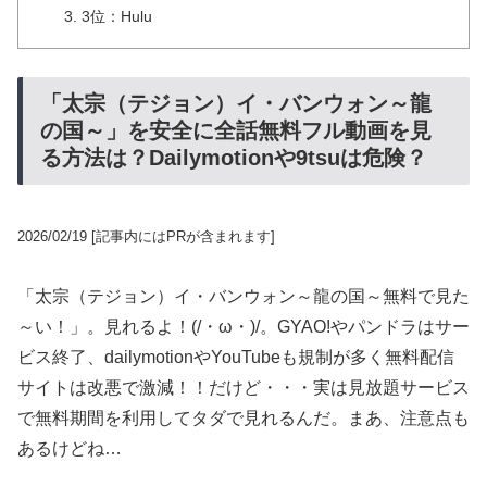
3位：Hulu
「太宗（テジョン）イ・バンウォン～龍
の国～」を安全に全話無料フル動画を見
る方法は？Dailymotionや9tsuは危険？
2026/02/19
[記事内にはPRが含まれます]
「太宗（テジョン）イ・バンウォン～龍の国～無料で見た
～い！」。見れるよ！(/・ω・)/。GYAO!やパンドラはサー
ビス終了、dailymotionやYouTubeも規制が多く無料配信
サイトは改悪で激減！！だけど・・・実は見放題サービス
で無料期間を利用してタダで見れるんだ。まあ、注意点も
あるけどね…