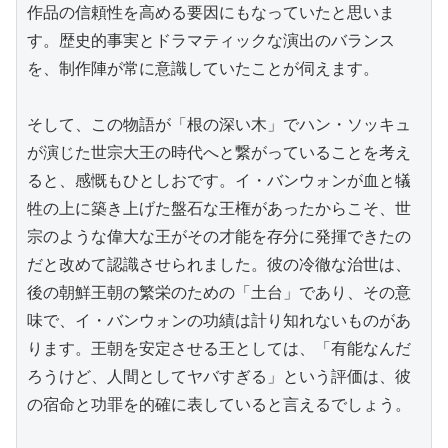
作品の信頼性を高める要因にもなっていたと思いま
す。歴史的事実とドラマティックな演出のバランス
を、制作陣が常に意識していたことが伺えます。

そして、この物語が「根の深い木」でハン・ソッキュ
が演じた世宗大王の時代へと繋がっていることを考え
ると、感慨もひとしおです。イ・バンウォンが血と犠
牲の上に築き上げた盤石な王権があったからこそ、世
宗のような偉大な王がその才能を存分に発揮できたの
だと改めて認識させられました。彼の冷徹な治世は、
後の朝鮮王朝の繁栄のための「土台」であり、その意
味で、イ・バンウォンの功績は計り知れないものがあ
ります。王朝を安定させる王としては、「有能なんだ
ろうけど、人間としてヤバすぎる」という評価は、彼
の宿命と功罪を的確に表していると言えるでしょう。
