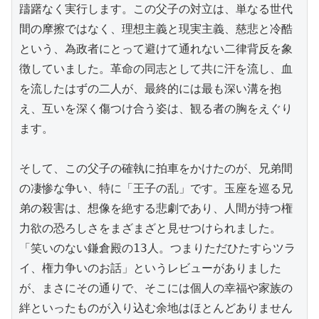
躊躇なく実行します。この父子の対立は、単なる世代
間の摩擦ではなく、理想主義と現実主義、慈悲と冷酷
という、為政者にとって避けて通れない二律背反を象
徴していました。革命の同志として共に汗を流し、血
を流したはずの二人が、最終的には最も深い溝を抱
え、互いを深く傷つけ合う姿は、観る者の胸をえぐり
ます。

そして、この父子の確執に拍車をかけたのが、兄弟間
の凄惨な争い、特に「王子の乱」です。玉座を巡る兄
弟の殺害は、想像を絶する悲劇であり、人間が持つ権
力欲の恐ろしさをまざまざと見せつけられました。
「笑いのない鎌倉殿の13人。つまりただひたすらツラ
イ、権力争いのお話」というレビューがありました
が、まさにその通りで、そこには個人の幸福や家族の
絆といったものが入り込む余地はほとんどありません