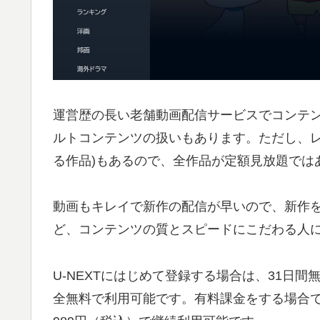
運営歴の長い老舗動画配信サービスでコンテ
ルトコンテンツの扱いもあります。ただし、レ
る作品)もあるので、全作品が定額見放題では
動画もキレイで新作の配信が早いので、新作
ど、コンテンツの質とスピードにこだわる人
U-NEXTにはじめて登録する場合は、31日
全無料で利用可能です。有料課金をする場合で