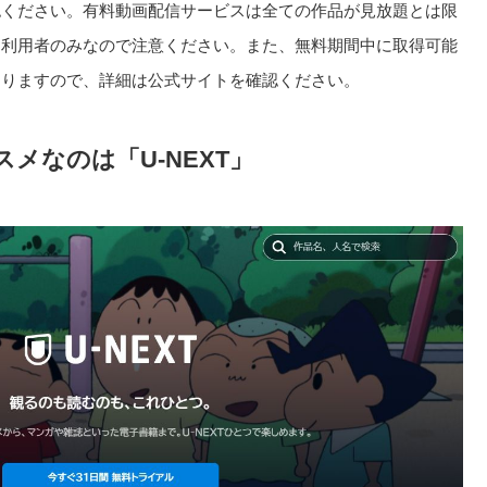
認ください。有料動画配信サービスは全ての作品が見放題とは限
回利用者のみなので注意ください。また、無料期間中に取得可能
ありますので、詳細は公式サイトを確認ください。
メなのは「U-NEXT」