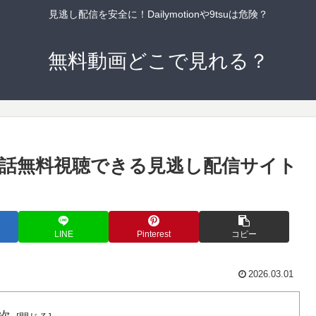
見逃し配信を安全に！Dailymotionや9tsuは危険？
無料動画どこで見れる？
話無料視聴できる見逃し配信サイト
LINE
Pinterest
コピー
2026.03.01
次