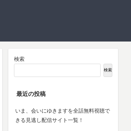
検索
検索
最近の投稿
いま、会いにゆきますを全話無料視聴で
きる見逃し配信サイト一覧！