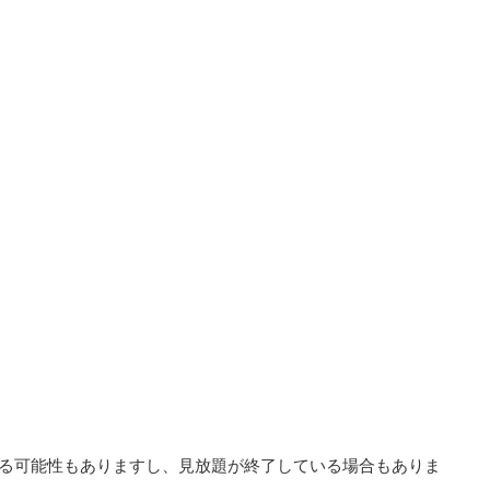
る可能性もありますし、見放題が終了している場合もありま