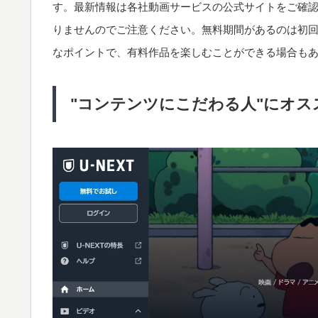
す。最新情報は各社動画サービスの公式サイトをご確
りませんのでご注意ください。無料期間があるのは初
なポイントで、有料作品を楽しむことができる場合も
"コンテンツにこだわる人"にオスス