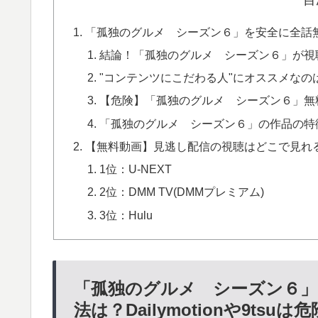
「孤独のグルメ シーズン６」を安全に全話無料フル
結論！「孤独のグルメ シーズン６」が視
"コンテンツにこだわる人"にオススメなのは
【危険】「孤独のグルメ シーズン６」無料動画配
「孤独のグルメ シーズン６」の作品の特
【無料動画】見逃し配信の視聴はどこで見れる
1位：U-NEXT
2位：DMM TV(DMMプレミアム)
3位：Hulu
「孤独のグルメ シーズン６」
法は？Dailymotionや9tsuは