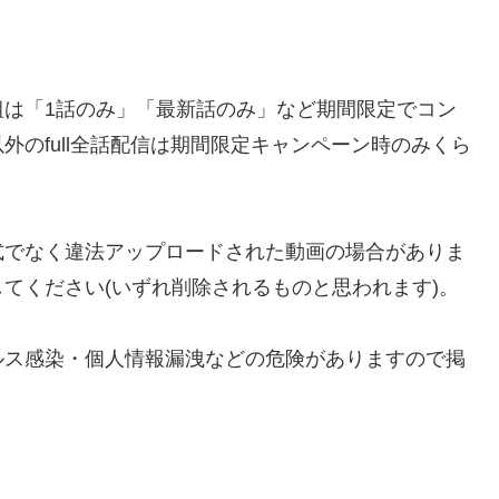
組は「1話のみ」「最新話のみ」など期間限定でコン
のfull全話配信は期間限定キャンペーン時のみくら
などでは、公式でなく違法アップロードされた動画の場合がありま
てください(いずれ削除されるものと思われます)。
ルス感染・個人情報漏洩などの危険がありますので掲