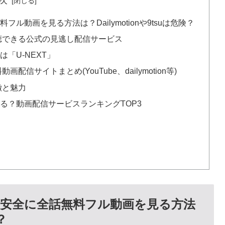
動画を見る方法は？Dailymotionや9tsuは危険？
聴できる公式の見逃し配信サービス
「U-NEXT」
サイトまとめ(YouTube、dailymotion等)
徴と魅力
る？動画配信サービスランキングTOP3
安全に全話無料フル動画を見る方法
？