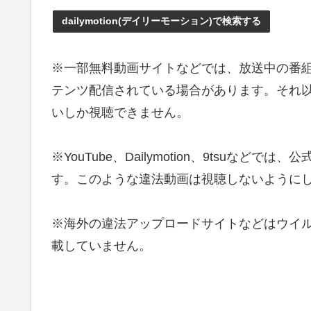
dailymotion(デイリーモーション)で検索する
※一部無料動画サイトなどでは、放送中の番
テンツ配信されている場合があります。それ以外
いしか視聴できません。
※YouTube、Dailymotion、9tsu
す。このような違法動画は視聴しないようにし
※海外の違法アップロードサイトなどはウイ
載していません。