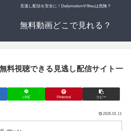
見逃し配信を安全に！Dailymotionや9tsuは危険？
無料動画どこで見れる？
無料視聴できる見逃し配信サイト一
LINE
Pinterest
コピー
2026.01.11
次