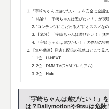
「宇崎ちゃんは遊びたい！」を安全に全話無料フル
結論！「宇崎ちゃんは遊びたい！」が視
"コンテンツにこだわる人"にオススメなのは
【危険】「宇崎ちゃんは遊びたい！」無料動画配信
「宇崎ちゃんは遊びたい！」の作品の特
【無料動画】見逃し配信の視聴はどこで見れ
1位：U-NEXT
2位：DMM TV(DMMプレミアム)
3位：Hulu
「宇崎ちゃんは遊びたい！」を
は？Dailymotionや9tsuは危険