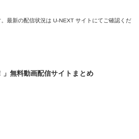
。最新の配信状況は U-NEXT サイトにてご確認くだ
！」無料動画配信サイトまとめ