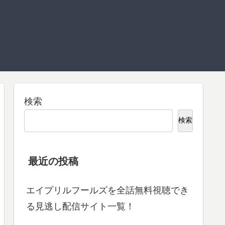
検索
検索
最近の投稿
エイプリルフールズを全話無料視聴でき
る見逃し配信サイト一覧！