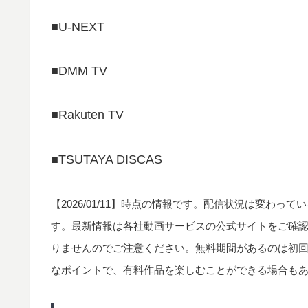
■U-NEXT
■DMM TV
■Rakuten TV
■TSUTAYA DISCAS
【
2026/01/11
】時点の情報です。配信状況は変わってい
す。最新情報は各社動画サービスの公式サイトをご確
りませんのでご注意ください。無料期間があるのは初
なポイントで、有料作品を楽しむことができる場合も