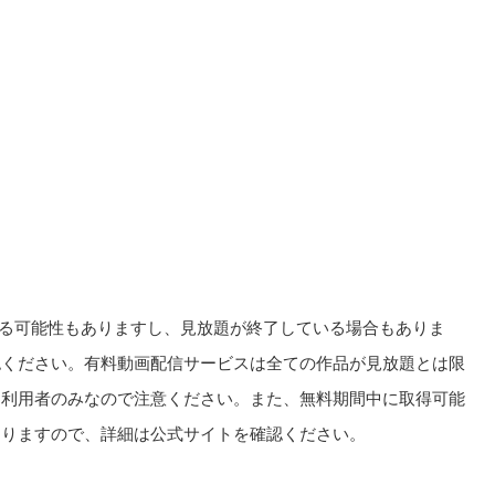
る可能性もありますし、見放題が終了している場合もありま
認ください。有料動画配信サービスは全ての作品が見放題とは限
回利用者のみなので注意ください。また、無料期間中に取得可能
ありますので、詳細は公式サイトを確認ください。