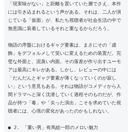
「現実味がない」と距離を置いていた層でさえ、本作
には引き込まれるという声がある。それは、二人が演
じている「仮面」が、私たち視聴者が社会生活の中で
無意識に装着しているそれと重なるからだろう。

物語の序盤におけるギャグ要素は、まさにその「虚
飾」をデフォルメして笑いに変えるための装置だ。完
璧な外面と、泥臭い内面。その落差が作り出すユーモ
アは最高にキレがある。しかし、レビューの中には
「だんだんとギャグ要素が薄くなっていくのが寂し
い」という意見もある。それは物語がコメディから人
間ドラマへと深く沈潜していく過程そのものだが、作
品が持つ「毒」や「尖った演出」こそを求めていた視
聴者には、心境の変化があったのかもしれない。

● 2. 「重い男」有馬総一郎のメロい魅力
