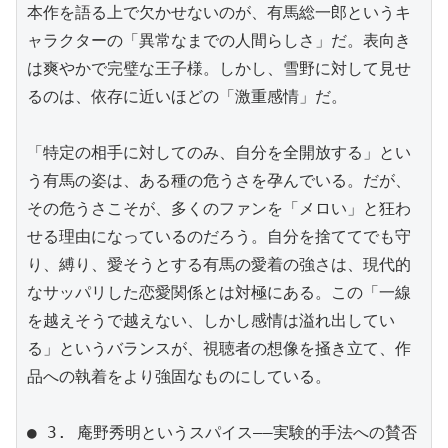
本作を語る上で欠かせないのが、有馬総一郎というキ
ャラクターの「異常なまでの人間らしさ」だ。表向き
は爽やかで完璧な王子様。しかし、雪野に対して見せ
るのは、依存に近いほどの「激重感情」だ。

「特定の相手に対してのみ、自分を全開放する」とい
う有馬の姿は、ある種の危うさを孕んでいる。だが、
その危うさこそが、多くのファンを「メロい」と狂わ
せる理由になっているのだろう。自分を捨ててでも守
り、縛り、愛そうとする有馬の愛着の強さは、現代的
なサッパリした恋愛関係とは対極にある。この「一線
を越えそうで越えない、しかし感情は溢れ出してい
る」というバランスが、視聴者の想像を掻き立て、作
品への執着をより強固なものにしている。

● 3. 庵野秀明というスパイス――実験的手法への賛否
