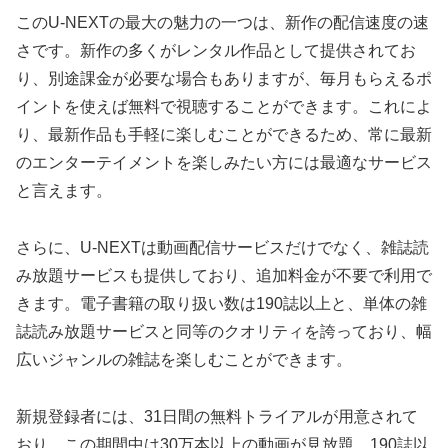
このU-NEXTの最大の魅力の一つは、新作の配信速度の速
さです。新作の多くがレンタル作品として提供されてお
り、別途課金が必要な場合もありますが、毎月もらえるポ
イントを使えば無料で視聴することができます。これによ
り、最新作品も手軽に楽しむことができるため、常に最新
のエンターテイメントを楽しみたい方には最適なサービス
と言えます。
さらに、U-NEXTは動画配信サービスだけでなく、雑誌読
み放題サービスも提供しており、追加料金が不要で利用で
きます。電子書籍の取り扱い数は190誌以上と、単体の雑
誌読み放題サービスと同等のクオリティを誇っており、幅
広いジャンルの雑誌を楽しむことができます。
新規登録者には、31日間の無料トライアルが用意されて
おり、この期間中は30万本以上の動画が見放題、190誌以