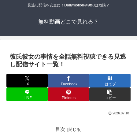
見逃し配信を安全に！Dailymotionや9tsuは危険？
無料動画どこで見れる？
彼氏彼女の事情を全話無料視聴できる見逃
し配信サイト一覧！
X
Facebook
はてブ
LINE
Pinterest
コピー
2026.07.10
目次