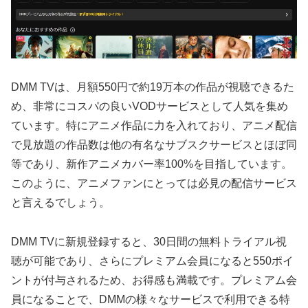
DMM TVは、月額550円で約19万本の作品が視聴できるた
め、非常にコスパの良いVODサービスとして人気を集め
ています。特にアニメ作品に力を入れており、アニメ配信
で見放題の作品数は他の有名なサブスクサービスとほぼ同
等であり、新作アニメカバー率100%を目指しています。
このように、アニメファンにとっては必見の配信サービス
と言えるでしょう。
DMM TVに新規登録すると、30日間の無料トライアル視
聴が可能であり、さらにプレミアム会員になると550ポイ
ントが付与されるため、お得感も満載です。プレミアム会
員になることで、DMMの様々なサービスで利用できる特