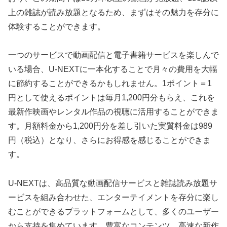
上の雑誌が読み放題となるため、まずはその魅力を存分に
体験することができます。
一つのサービスで動画配信と電子書籍サービスを楽しんで
いる場合、U-NEXTに一本化することで月々の費用を大幅
に節約することができるかもしれません。1ポイント＝1
円として使えるポイントは毎月1,200円分もらえ、これを
最新作映画やレンタル作品の視聴に活用することができま
す。月額料金から1,200円分を差し引いた実質料金は989
円（税込）となり、さらにお得感を感じることができま
す。
U-NEXTは、高品質な動画配信サービスと雑誌読み放題サ
ービスを組み合わせた、エンターテイメントを存分に楽し
むことができるプラットフォームとして、多くのユーザー
から支持を集めています。豊富なコンテンツ、高速な新作