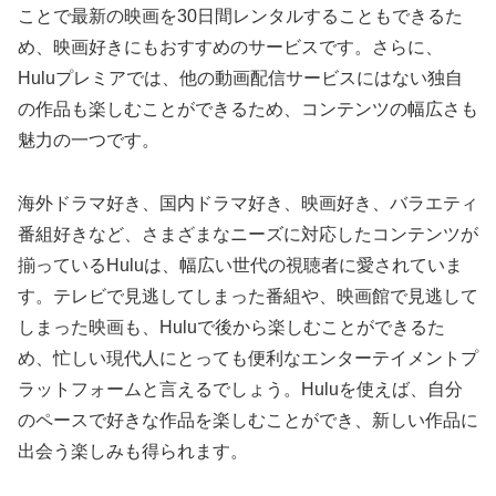
ことで最新の映画を30日間レンタルすることもできるた
め、映画好きにもおすすめのサービスです。さらに、
Huluプレミアでは、他の動画配信サービスにはない独自
の作品も楽しむことができるため、コンテンツの幅広さも
魅力の一つです。
海外ドラマ好き、国内ドラマ好き、映画好き、バラエティ
番組好きなど、さまざまなニーズに対応したコンテンツが
揃っているHuluは、幅広い世代の視聴者に愛されていま
す。テレビで見逃してしまった番組や、映画館で見逃して
しまった映画も、Huluで後から楽しむことができるた
め、忙しい現代人にとっても便利なエンターテイメントプ
ラットフォームと言えるでしょう。Huluを使えば、自分
のペースで好きな作品を楽しむことができ、新しい作品に
出会う楽しみも得られます。