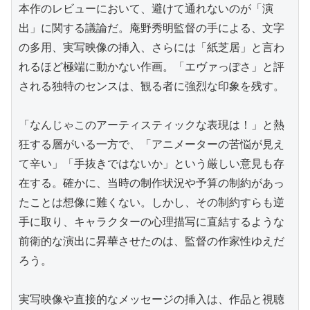
本作のレビューにおいて、避けて通れないのが「演
出」に関する議論だ。庵野秀明監督の手による、文字
の多用、実写映像の挿入、さらには「紙芝居」と言わ
れるほど極端に動かない作画。「エヴァっぽさ」と評
される独特のセンスは、観る者に強烈な印象を残す。

「なんじゃこのアーティスティックな表現は！」と熱
狂する層がいる一方で、「アニメーターの苦悩が見え
て辛い」「手抜きではないか」という厳しい意見も存
在する。確かに、当時の制作状況や予算の制約があっ
たことは想像に難くない。しかし、その制約すらも逆
手に取り、キャラクターの心理描写に直結するような
前衛的な演出に昇華させたのは、監督の作家性ゆえだ
ろう。

実写映像や直接的なメッセージの挿入は、作品と視聴