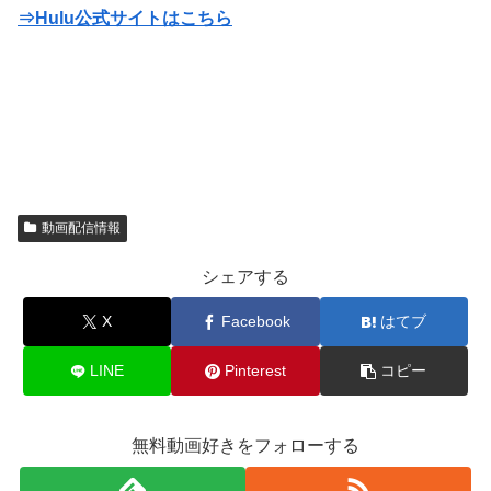
⇒Hulu公式サイトはこちら
動画配信情報
シェアする
X
Facebook
はてブ
LINE
Pinterest
コピー
無料動画好きをフォローする