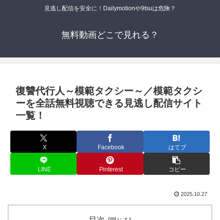
見逃し配信を安全に！Dailymotionや9tsuは危険？
無料動画どこで見れる？
復讐代行人～模範タクシー～／模範タクシ
ーを全話無料視聴できる見逃し配信サイト
一覧！
X
Facebook
はてブ
LINE
Pinterest
コピー
2025.10.27
目次