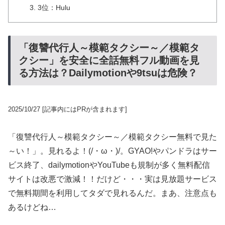
3位：Hulu
「復讐代行人～模範タクシー～／模範タ
クシー」を安全に全話無料フル動画を見
る方法は？Dailymotionや9tsuは危険？
2025/10/27
[記事内にはPRが含まれます]
「復讐代行人～模範タクシー～／模範タクシー無料で見た
～い！」。見れるよ！(/・ω・)/。GYAO!やパンドラはサー
ビス終了、dailymotionやYouTubeも規制が多く無料配信
サイトは改悪で激減！！だけど・・・実は見放題サービス
で無料期間を利用してタダで見れるんだ。まあ、注意点も
あるけどね…