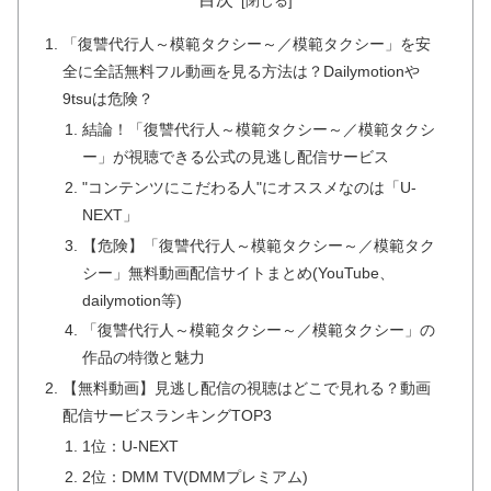
「復讐代行人～模範タクシー～／模範タクシー」を安
全に全話無料フル動画を見る方法は？Dailymotionや
9tsuは危険？
結論！「復讐代行人～模範タクシー～／模範タクシ
ー」が視聴できる公式の見逃し配信サービス
"コンテンツにこだわる人"にオススメなのは「U-
NEXT」
【危険】「復讐代行人～模範タクシー～／模範タク
シー」無料動画配信サイトまとめ(YouTube、
dailymotion等)
「復讐代行人～模範タクシー～／模範タクシー」の
作品の特徴と魅力
【無料動画】見逃し配信の視聴はどこで見れる？動画
配信サービスランキングTOP3
1位：U-NEXT
2位：DMM TV(DMMプレミアム)