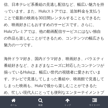
信、日本テレビ系番組の見逃し配信など、幅広い魅力を持
っています。また、Huluストアでは、追加料金を支払う
ことで最新の映画を30日間レンタルすることもできるた
め、映画好きにもおすすめのサービスです。さらに、
Huluプレミアでは、他の動画配信サービスにはない独自
の作品も楽しむことができるため、コンテンツの幅広さも
魅力の一つです。
海外ドラマ好き、国内ドラマ好き、映画好き、バラエティ
番組好きなど、さまざまなニーズに対応したコンテンツが
揃っているHuluは、幅広い世代の視聴者に愛されていま
す。テレビで見逃してしまった番組や、映画館で見逃して
しまった映画も、Huluで後から楽しむことができるた
め、忙しい現代人にとっても便利なエンターテイメントプ
ラットフォームと言えるでしょう。Huluを使えば、自分
のペースで好きな作品を楽しむことができ、新しい作品に
ホーム
検索
トップ
サイドバー