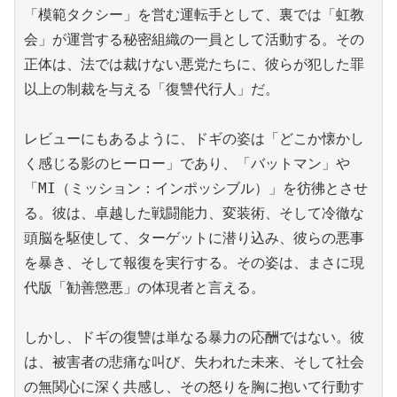
「模範タクシー」を営む運転手として、裏では「虹教
会」が運営する秘密組織の一員として活動する。その
正体は、法では裁けない悪党たちに、彼らが犯した罪
以上の制裁を与える「復讐代行人」だ。

レビューにもあるように、ドギの姿は「どこか懐かし
く感じる影のヒーロー」であり、「バットマン」や
「MI（ミッション：インポッシブル）」を彷彿とさせ
る。彼は、卓越した戦闘能力、変装術、そして冷徹な
頭脳を駆使して、ターゲットに潜り込み、彼らの悪事
を暴き、そして報復を実行する。その姿は、まさに現
代版「勧善懲悪」の体現者と言える。

しかし、ドギの復讐は単なる暴力の応酬ではない。彼
は、被害者の悲痛な叫び、失われた未来、そして社会
の無関心に深く共感し、その怒りを胸に抱いて行動す