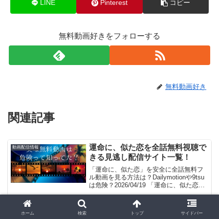
LINE
Pinterest
コピー
無料動画好きをフォローする
無料動画好き
関連記事
運命に、似た恋を全話無料視聴で
動画配信情報
きる見逃し配信サイト一覧！
「運命に、似た恋」を安全に全話無料フ
ル動画を見る方法は？Dailymotionや9tsu
は危険？2026/04/19 「運命に、似た恋無
料で見た～い！」。見れるよ！(/・
ω・)/。GYAO!やパンドラはサービス終
了、dailymotionや...
プランダラを全話無料視聴できる
動画配信情報
ホーム
検索
トップ
サイドバー