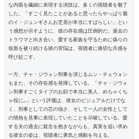
な内面を繊細に表現する演技は、多くの視聴者を魅了
した。「すごく見たことがあると思ったらやっぱり麗
のイ・ジュンギさんお芝居が本当にすばらしい」とい
う感想が示すように、彼の存在感は圧倒的だ。過去の
トラウマと向き合い、愛する家族を守るために偽りの
仮面を被り続ける彼の苦悩は、視聴者に痛切な共感を
呼び起こす。

一方、チャ・ジウォン刑事を演じるムン・チェウォン
もまた、その存在感を発揮している。「チャ・ジウォ
ン刑事すごくタイプのお顔で本当に美人、めちゃくち
ゃ役に…」という評価は、彼女のビジュアルだけでな
く、刑事としての芯の強さ、そして一人の女性として
の情熱を見事に表現していたことを示唆している。愛
する夫の過去に疑念を抱きながらも、真実を追い求め
る彼女の姿は、視聴者に勇気と感動を与える。
