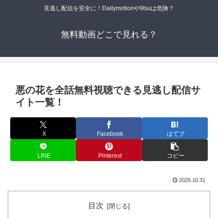
見逃し配信を安全に！Dailymotionや9tsuは危険？
無料動画どこで見れる？
悪の花を全話無料視聴できる見逃し配信サ
イト一覧！
X
Facebook
はてブ
LINE
Pinterest
コピー
2025.10.31
目次