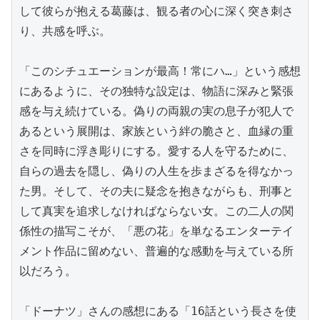
して彼らが抱える葛藤は、観る者の心に深く突き刺さ
り、共感を呼ぶ。

「このシチュエーションが最高！常にハ…」という感想
にあるように、その独特な設定は、物語に深みと緊張
感を与え続けている。偽りの両親の実の息子が犯人で
あるという展開は、家族という絆の脆さと、血縁の重
さを同時に浮き彫りにする。愛する人を守るために、
自らの過去を隠し、偽りの人生を歩まざるを得なかっ
た男。そして、その夫に疑念を抱きながらも、刑事と
して真実を追求しなければならない女。この二人の関
係性の描写こそが、「悪の花」を単なるエンターテイ
メント作品に留めない、普遍的な感動を与えている所
以だろう。

「ドーナツ」さんの感想にある「16話という長さを使