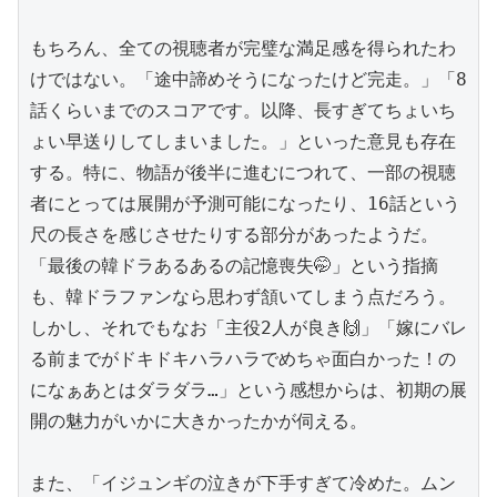
もちろん、全ての視聴者が完璧な満足感を得られたわ
けではない。「途中諦めそうになったけど完走。」「8
話くらいまでのスコアです。以降、長すぎてちょいち
ょい早送りしてしまいました。」といった意見も存在
する。特に、物語が後半に進むにつれて、一部の視聴
者にとっては展開が予測可能になったり、16話という
尺の長さを感じさせたりする部分があったようだ。
「最後の韓ドラあるあるの記憶喪失🤭」という指摘
も、韓ドラファンなら思わず頷いてしまう点だろう。
しかし、それでもなお「主役2人が良き🙌」「嫁にバレ
る前までがドキドキハラハラでめちゃ面白かった！の
になぁあとはダラダラ…」という感想からは、初期の展
開の魅力がいかに大きかったかが伺える。

また、「イジュンギの泣きが下手すぎて冷めた。ムン