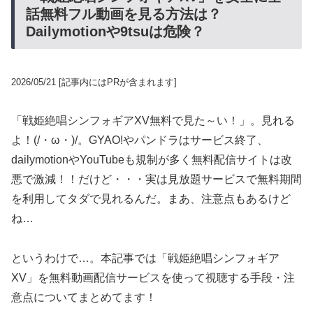
話無料フル動画を見る方法は？
Dailymotionや9tsuは危険？
2026/05/21
[記事内にはPRが含まれます]
「戦姫絶唱シンフォギアXV無料で見た～い！」。見れる
よ！(/・ω・)/。GYAO!やパンドラはサービス終了、
dailymotionやYouTubeも規制が多く無料配信サイトは改
悪で激減！！だけど・・・実は見放題サービスで無料期間
を利用してタダで見れるんだ。まあ、注意点もあるけど
ね…
というわけで…。本記事では「戦姫絶唱シンフォギア
XV」を無料動画配信サービスを使って視聴する手段・注
意点についてまとめてます！