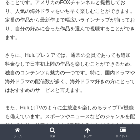
ることです。アメリカのFOXチャンネルと提携してお
り、人気の海外ドラマをいち早く楽しむことができます。
定番の作品から最新作まで幅広いラインナップが揃ってお
り、自分の好みに合った作品を選んで視聴することができ
ます。
さらに、Huluプレミアでは、通常の会員であっても追加
料金なしで日本初上陸の作品を楽しむことができるため、
独自のコンテンツも魅力の一つです。特に、国内ドラマや
海外ドラマの配信数が多く、海外ドラマ好きの方にとって
はおすすめのサービスと言えます。
また、HuluはTVのように生放送を楽しめるライブTV機能
も備えています。スポーツやニュースなどのジャンルを配
信しており、リアルタイムで視聴することができます。さ
らに、日本テレビ系のドラマやバラエティ番組の見逃し配
ホーム
検索
トップ
サイドバー