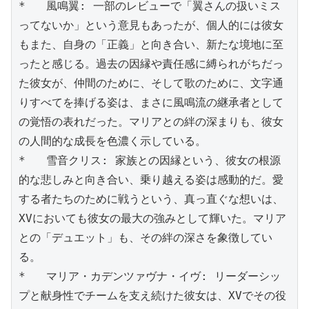
*   風鳴翼: 一部のレビューで「翼さんの扱いミス
ってないか」という意見もあったが、個人的には彼女
もまた、自身の「正義」と向き合い、新たな境地に至
ったと感じる。過去の因縁や責任感に縛られがちだっ
た彼女が、仲間のために、そして歌のために、文字通
りすべてを捧げる姿は、まさに風鳴流の継承者として
の覚悟の表れだった。マリアとの絆の深まりも、彼女
の人間的な成長を色濃く示している。

*   雪音クリス: 家族との因縁という、彼女の根源
的な悲しみと向き合い、乗り越える姿は感動的だ。愛
する者たちのために戦うという、真っ直ぐな想いは、
XVにおいても彼女の最大の強みとして輝いた。マリア
との「デュエット」も、その絆の深さを象徴してい
る。

*   マリア・カデンツァヴナ・イヴ: リーダーシッ
プと献身性でチームを支え続けた彼女は、XVでその役