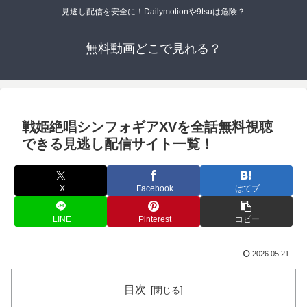
見逃し配信を安全に！Dailymotionや9tsuは危険？
無料動画どこで見れる？
戦姫絶唱シンフォギアXVを全話無料視聴
できる見逃し配信サイト一覧！
X
Facebook
はてブ
LINE
Pinterest
コピー
2026.05.21
目次