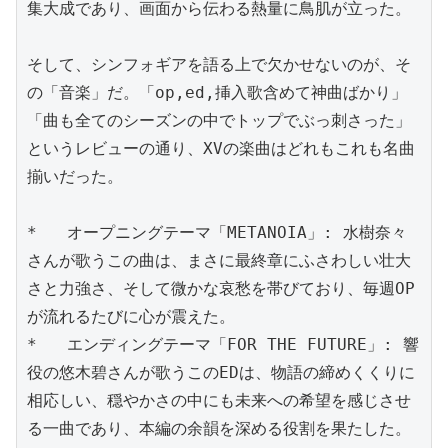
集大成であり、画面から伝わる熱量に鳥肌が立った。

そして、シンフォギアを語る上で欠かせないのが、そ
の「音楽」だ。「op,ed,挿入歌含めて神曲ばかり」
「曲も全てのシーズンの中でトップでぶっ刺さった」
というレビューの通り、XVの楽曲はどれもこれも名曲
揃いだった。

*   オープニングテーマ「METANOIA」: 水樹奈々
さんが歌うこの曲は、まさに最終章にふさわしい壮大
さと力強さ、そして微かな哀愁を帯びており、毎週OP
が流れるたびに心が震えた。

*   エンディングテーマ「FOR THE FUTURE」: 響
役の悠木碧さんが歌うこのEDは、物語の締めくくりに
相応しい、穏やかさの中にも未来への希望を感じさせ
る一曲であり、本編の余韻を深める役割を果たした。
