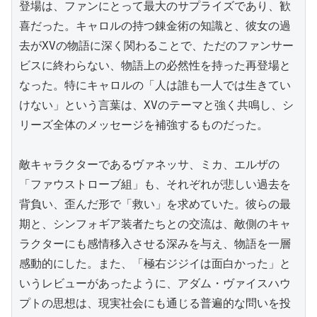
登場は、ファンにとって最大のサプライズであり、歓
喜だった。キャロルの持つ錬金術の知識と、彼女の過
去がXVの物語に深く関わることで、ただのファンサー
ビスに終わらない、物語上の必然性を持った再登場と
なった。特にキャロルの「人は誰も一人では生きてい
けない」という言葉は、XVのテーマと強く共鳴し、シ
リーズ全体のメッセージを補強するものだった。

敵キャラクターであるヴァネッサ、ミカ、エルザの
「ファウストローブ組」も、それぞれが悲しい過去を
背負い、歪んだ形で「救い」を求めていた。彼らの最
期と、シンフォギア装者たちとの交流は、敵側のキャ
ラクターにも感情移入させる深みを与え、物語を一層
感動的にした。また、「極右ジジイは面白かった」と
いうレビューがあったように、アダム・ヴァイスハウ
プトの思想は、現実社会にも通じる普遍的な問いを投