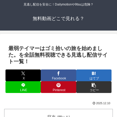
見逃し配信を安全に！Dailymotionや9tsuは危険？
無料動画どこで見れる？
最弱テイマーはゴミ拾いの旅を始めまし
た。を全話無料視聴できる見逃し配信サイ
ト一覧！
X
Facebook
はてブ
LINE
Pinterest
コピー
2025.12.10
目次