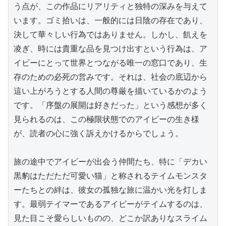
う点が、この作品にリアリティと独特の深みを与えて
います。ゴミ拾いは、一般的には日陰の存在であり、
決して華々しい行為ではありません。しかし、飢えを
凌ぎ、時には貴重な品を見つけ出すという行為は、ア
イビーにとって世界とつながる唯一の窓口であり、生
存のための必死の営みです。それは、社会の底辺から
這い上がろうとする人間の尊厳を描いているかのよう
です。「序盤の展開は好きだった」という感想が多く
見られるのは、この極限状態でのアイビーの生き様
が、読者の心に強く訴えかけるからでしょう。

旅の途中でアイビーが出会う仲間たち、特に「デカい
黒豹はただただ可愛い猫」と称されるテイムモンスタ
ーたちとの絆は、彼女の孤独な旅に温かい光を灯しま
す。最弱テイマーであるアイビーがテイムするのは、
見た目こそ愛らしいものの、どこか訳ありなスライム