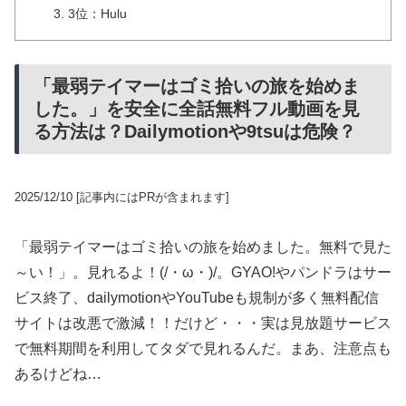
3位：Hulu
「最弱テイマーはゴミ拾いの旅を始めま
した。」を安全に全話無料フル動画を見
る方法は？Dailymotionや9tsuは危険？
2025/12/10
[記事内にはPRが含まれます]
「最弱テイマーはゴミ拾いの旅を始めました。無料で見た
～い！」。見れるよ！(/・ω・)/。GYAO!やパンドラはサー
ビス終了、dailymotionやYouTubeも規制が多く無料配信
サイトは改悪で激減！！だけど・・・実は見放題サービス
で無料期間を利用してタダで見れるんだ。まあ、注意点も
あるけどね…