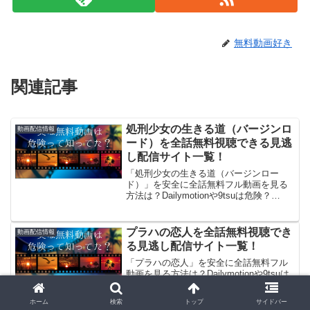
無料動画好き
関連記事
処刑少女の生きる道（バージンロ
動画配信情報
ード）を全話無料視聴できる見逃
し配信サイト一覧！
「処刑少女の生きる道（バージンロー
ド）」を安全に全話無料フル動画を見る
方法は？Dailymotionや9tsuは危険？
2026/08/05 「処刑少女の生きる道（バー
ジンロード）無料で見た～い！」。見れ
るよ！(/・ω・)/。GYAO!やパン...
プラハの恋人を全話無料視聴でき
動画配信情報
る見逃し配信サイト一覧！
「プラハの恋人」を安全に全話無料フル
動画を見る方法は？Dailymotionや9tsuは
危険？2026/04/22 「プラハの恋人無料で
見た～い！」。見れるよ！(/・ω・)/。
ホーム
検索
トップ
サイドバー
GYAO!やパンドラはサービス終了、