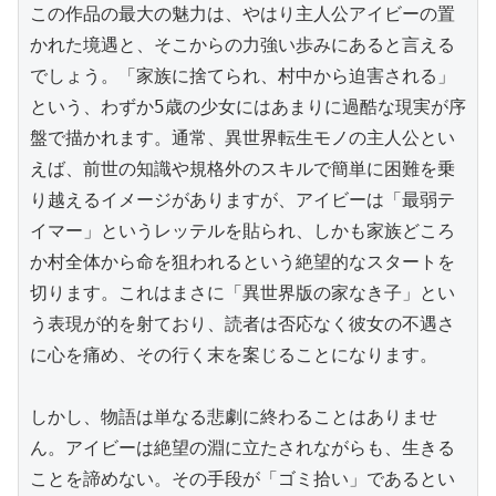
この作品の最大の魅力は、やはり主人公アイビーの置
かれた境遇と、そこからの力強い歩みにあると言える
でしょう。「家族に捨てられ、村中から迫害される」
という、わずか5歳の少女にはあまりに過酷な現実が序
盤で描かれます。通常、異世界転生モノの主人公とい
えば、前世の知識や規格外のスキルで簡単に困難を乗
り越えるイメージがありますが、アイビーは「最弱テ
イマー」というレッテルを貼られ、しかも家族どころ
か村全体から命を狙われるという絶望的なスタートを
切ります。これはまさに「異世界版の家なき子」とい
う表現が的を射ており、読者は否応なく彼女の不遇さ
に心を痛め、その行く末を案じることになります。

しかし、物語は単なる悲劇に終わることはありませ
ん。アイビーは絶望の淵に立たされながらも、生きる
ことを諦めない。その手段が「ゴミ拾い」であるとい